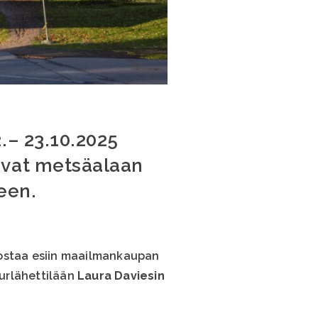
.– 23.10.2025
ovat metsäalaan
een.
nostaa esiin maailmankaupan
urlähettilään
Laura Daviesin