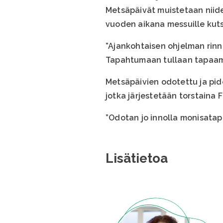
Metsäpäivät muistetaan niid
vuoden aikana messuille kutsu
”Ajankohtaisen ohjelman rinn
Tapahtumaan tullaan tapaama
Metsäpäivien odotettu ja pi
jotka järjestetään torstaina 
”Odotan jo innolla monisatap
Lisätietoa