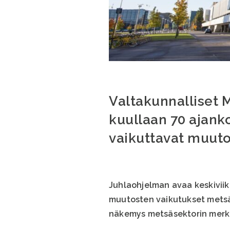
Valtakunnalliset 
kuullaan 70 ajan
vaikuttavat muuto
Juhlaohjelman avaa keskivii
muutosten vaikutukset metsä
näkemys metsäsektorin merki