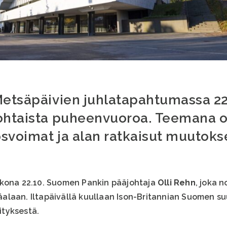
Metsäpäivien juhlatapahtumassa 22
kohtaista puheenvuoroa. Teemana 
svoimat ja alan ratkaisut muutoks
kkona 22.10. Suomen Pankin pääjohtaja
Olli Rehn
, joka 
alaan. Iltapäivällä kuullaan Ison-Britannian Suomen su
tyksestä.