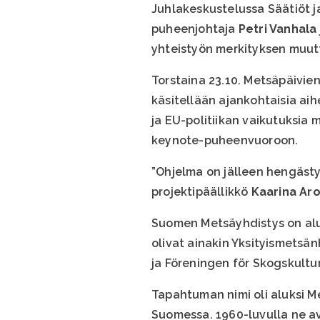
Juhlakeskustelussa Säätiöt ja
puheenjohtaja
Petri Vanhala
yhteistyön merkityksen muut
Torstaina 23.10. Metsäpäivien
käsitellään ajankohtaisia aih
ja EU-politiikan vaikutuksia
keynote-puheenvuoroon.
”Ohjelma on jälleen hengästy
projektipäällikkö
Kaarina Ar
Suomen Metsäyhdistys on alu
olivat ainakin Yksityismetsän
ja Föreningen för Skogskultur
Tapahtuman nimi oli aluksi 
Suomessa. 1960-luvulla ne av