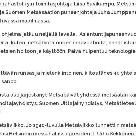
 rahastot ry:n toimitusjohtaja
Liisa Suvikumpu
, Metsäm
ja Suomen Metsäsäätiön puheenjohtaja
Juha Jumppan
tuvassa maailmassa.
 ohjelma jatkuu neljällä lavalla. Asiantuntijapuheenvuo
eita, kuten metsäbiotalouden innovaatioita, ennallistami
 metsien hoitoon ja käyttöön. Päivä huipentuu teknologi
ttävän runsas ja mielenkiintoinen, kiitos lähes 40 yht
o
sanoo.
sta asti järjestänyt Metsäpäivät yhdessä metsäalan k
hoitajayhdistys, Suomen Uittajainyhdistys, Metsätieteel
.
Metsäviikko. Jo 1940-luvulla Metsäviikko tunnettiin me
asi Helsingin messuhallissa presidentti Urho Kekkonen