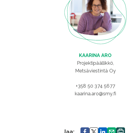
KAARINA ARO
Projektipäällikkö,
Metsäviestintä Oy
+358 50 374 5677
kaarina.aro@smy.fi
Jaa.
Jaa.
Jaa.
Jaa.
Tulosta
Jaa: