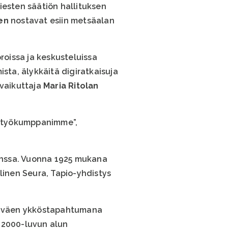
iesten säätiön hallituksen
en
nostavat esiin metsäalan
roissa ja keskusteluissa
sta, älykkäitä digiratkaisuja
avaikuttaja
Maria Ritolan
eistyökumppanimme”,
anssa. Vuonna 1925 mukana
linen Seura, Tapio-yhdistys
tsäväen ykköstapahtumana
. 2000-luvun alun