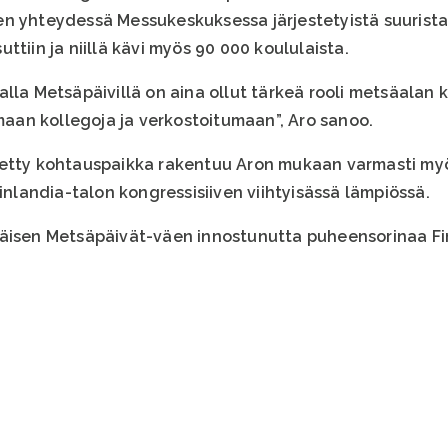
en yhteydessä Messukeskuksessa järjestetyistä suuris
ttiin ja niillä kävi myös 90 000 koululaista.
alla Metsäpäivillä on aina ollut tärkeä rooli metsäalan
an kollegoja ja verkostoitumaan”, Aro sanoo.
detty kohtauspaikka rakentuu Aron mukaan varmasti myö
Finlandia-talon kongressisiiven viihtyisässä lämpiössä.
äisen Metsäpäivät-väen innostunutta puheensorinaa Fin