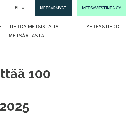
METSÄPÄIVÄT
METSÄVIESTINTÄ OY
E
TIETOA METSISTÄ JA
YHTEYSTIEDOT
METSÄALASTA
yttää 100
.2025