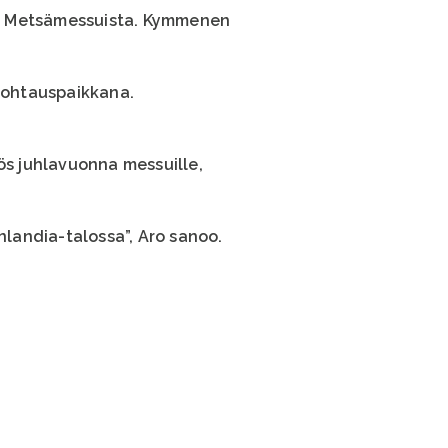
ta Metsämessuista. Kymmenen
 kohtauspaikkana.
s juhlavuonna messuille,
landia-talossa”, Aro sanoo.