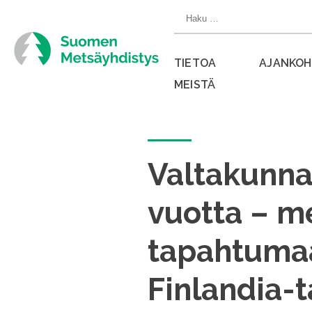
Siirry
Haku:
suoraan
sisältöön
TIETOA
AJANKOH
MEISTÄ
Sulje
valikko
Valtakunnal
vuotta – m
tapahtumaa
Finlandia-t