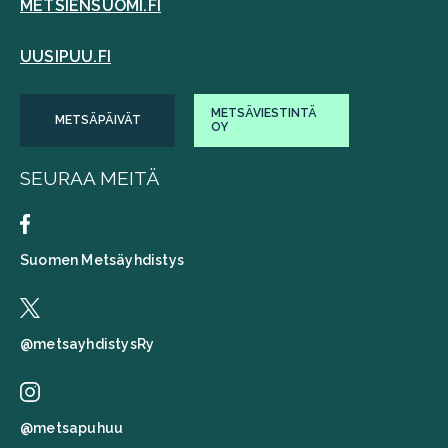
METSIENSUOMI.FI
UUSIPUU.FI
METSÄVIESTINTÄ
METSÄPÄIVÄT
OY
SEURAA MEITÄ
Suomen Metsäyhdistys
@metsayhdistysRy
@metsapuhuu