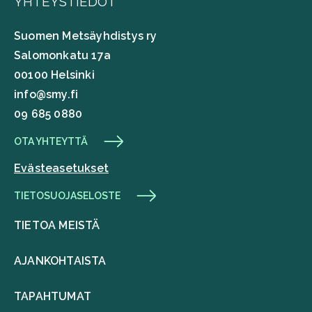
YHTEYSTIEDOT
Suomen Metsäyhdistys ry
Salomonkatu 17a
00100 Helsinki
info@smy.fi
09 685 0880
OTA YHTEYTTÄ
Evästeasetukset
TIETOSUOJASELOSTE
TIETOA MEISTÄ
AJANKOHTAISTA
TAPAHTUMAT