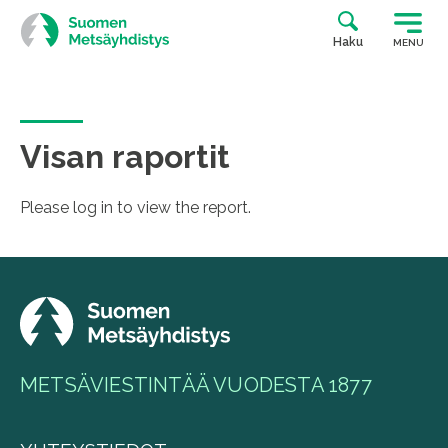
Siirry
suoraan
Haku
MENU
sisältöön
Visan raportit
Please log in to view the report.
METSÄVIESTINTÄÄ VUODESTA 1877