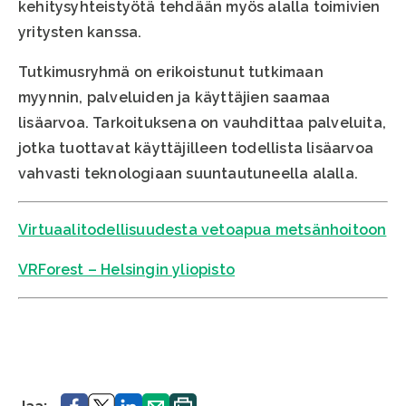
kehitysyhteistyötä tehdään myös alalla toimivien
yritysten kanssa.
Tutkimusryhmä on erikoistunut tutkimaan
myynnin, palveluiden ja käyttäjien saamaa
lisäarvoa. Tarkoituksena on vauhdittaa palveluita,
jotka tuottavat käyttäjilleen todellista lisäarvoa
vahvasti teknologiaan suuntautuneella alalla.
Virtuaalitodellisuudesta vetoapua metsänhoitoon
VRForest – Helsingin yliopisto
Jaa.
Jaa.
Jaa.
Jaa.
Tulosta