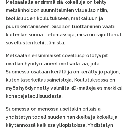
Metsäalalla ensimmäisiä kokeiluja on tehty
metsänhoidon suunnitelmien visualisointiin,
teollisuuden koulutukseen, matkailuun ja
puurakentamiseen. Sisällön tuottaminen vaatii
kuitenkin suuria tietomassoja, mikä on rajoittanut
sovellusten kehittämistä.
Metsäalan ensimmäiset sovellusprototyypit
ovatkin hyödyntäneet metsädataa, jota
Suomessa osataan kerätä ja on kerätty jo paljon,
kuten laserkeilausaineistoja. Koulutuksessa on
myös hyödynnetty valmiita 3D-malleja esimerkiksi
konepajateollisuudesta.
Suomessa on menossa useitakin erilaisia
yhdistetyn todellisuuden hankkeita ja kokeiluja
käytännössä kaikissa yliopistoissa. Yhdistetyn