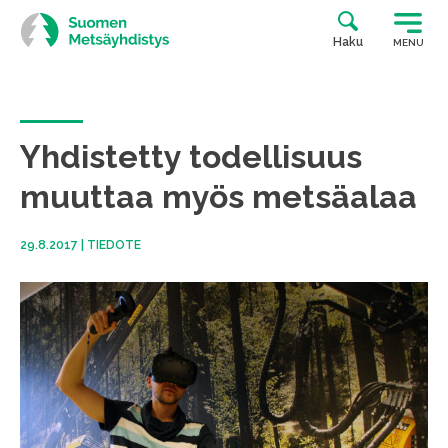
Siirry
suoraan
Haku
MENU
sisältöön
Yhdistetty todellisuus
muuttaa myös metsäalaa
29.8.2017
|
TIEDOTE