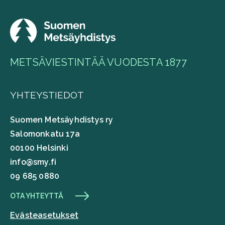
METSÄVIESTINTÄÄ VUODESTA 1877
YHTEYSTIEDOT
Suomen Metsäyhdistys ry
Salomonkatu 17a
00100 Helsinki
info@smy.fi
09 685 0880
OTA YHTEYTTÄ
Evästeasetukset