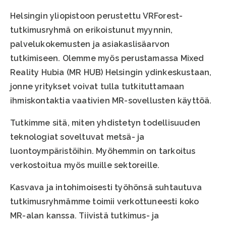
Helsingin yliopistoon perustettu VRForest-
tutkimusryhmä on erikoistunut myynnin,
palvelukokemusten ja asiakaslisäarvon
tutkimiseen. Olemme myös perustamassa Mixed
Reality Hubia (MR HUB) Helsingin ydinkeskustaan,
jonne yritykset voivat tulla tutkituttamaan
ihmiskontaktia vaativien MR-sovellusten käyttöä.
Tutkimme sitä, miten yhdistetyn todellisuuden
teknologiat soveltuvat metsä- ja
luontoympäristöihin. Myöhemmin on tarkoitus
verkostoitua myös muille sektoreille.
Kasvava ja intohimoisesti työhönsä suhtautuva
tutkimusryhmämme toimii verkottuneesti koko
MR-alan kanssa. Tiivistä tutkimus- ja