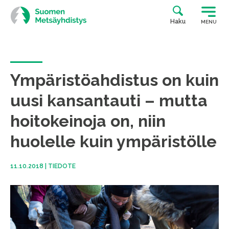
Siirry
suoraan
Haku
MENU
sisältöön
Ympäristöahdistus on kuin
uusi kansantauti – mutta
hoitokeinoja on, niin
huolelle kuin ympäristölle
11.10.2018
|
TIEDOTE