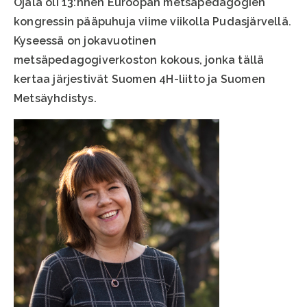
Ojala oli 13:nnen Euroopan metsäpedagogien
kongressin pääpuhuja viime viikolla Pudasjärvellä.
Kyseessä on jokavuotinen
metsäpedagogiverkoston kokous, jonka tällä
kertaa järjestivät Suomen 4H-liitto ja Suomen
Metsäyhdistys.