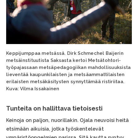
Keppijumppaa metsässä. Dirk Schmechel Baijerin
metsäinstituutista Saksasta kertoi Metsätohtori-
työpajassaan metsäpedagogiikan mahdollisuuksista
lieventää kaupunkilaisten ja metsäammattilaisten
erilaisten metsäkäsitysten synnyttämää ristiriitaa.
Kuva: Vilma Issakainen
Tunteita on hallittava tietoisesti
Keinoja on paljon, nuorillakin. Ojala neuvoisi heitä
etsimään aikuisia, jotka työskentelevät
ympäristöongelmien parissa. Sitä kautta syntyy