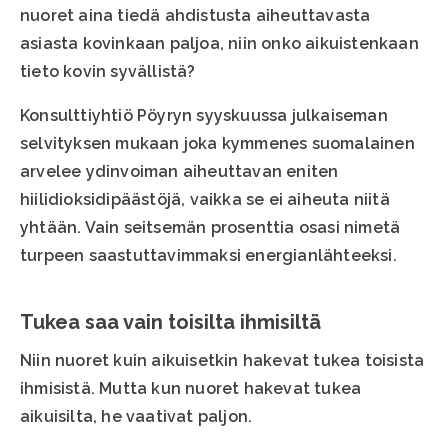
nuoret aina tiedä ahdistusta aiheuttavasta
asiasta kovinkaan paljoa, niin onko aikuistenkaan
tieto kovin syvällistä?
Konsulttiyhtiö Pöyryn syyskuussa julkaiseman
selvityksen mukaan joka kymmenes suomalainen
arvelee ydinvoiman aiheuttavan eniten
hiilidioksidipäästöjä, vaikka se ei aiheuta niitä
yhtään. Vain seitsemän prosenttia osasi nimetä
turpeen saastuttavimmaksi energianlähteeksi.
Tukea saa vain toisilta ihmisiltä
Niin nuoret kuin aikuisetkin hakevat tukea toisista
ihmisistä. Mutta kun nuoret hakevat tukea
aikuisilta, he vaativat paljon.