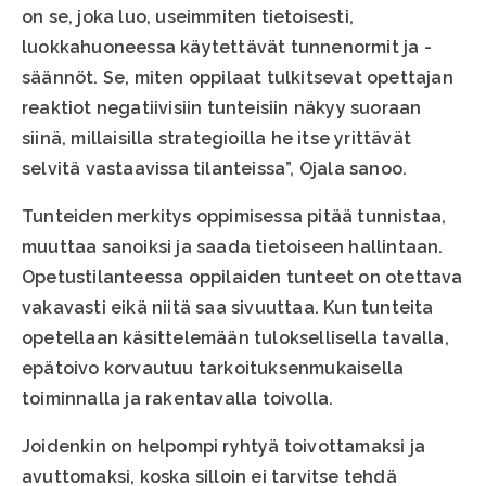
on se, joka luo, useimmiten tietoisesti,
luokkahuoneessa käytettävät tunnenormit ja -
säännöt. Se, miten oppilaat tulkitsevat opettajan
reaktiot negatiivisiin tunteisiin näkyy suoraan
siinä, millaisilla strategioilla he itse yrittävät
selvitä vastaavissa tilanteissa”, Ojala sanoo.
Tunteiden merkitys oppimisessa pitää tunnistaa,
muuttaa sanoiksi ja saada tietoiseen hallintaan.
Opetustilanteessa oppilaiden tunteet on otettava
vakavasti eikä niitä saa sivuuttaa. Kun tunteita
opetellaan käsittelemään tuloksellisella tavalla,
epätoivo korvautuu tarkoituksenmukaisella
toiminnalla ja rakentavalla toivolla.
Joidenkin on helpompi ryhtyä toivottamaksi ja
avuttomaksi, koska silloin ei tarvitse tehdä