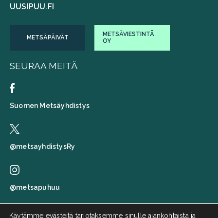
UUSIPUU.FI
METSÄVIESTINTÄ
METSÄPÄIVÄT
OY
SEURAA MEITÄ
Suomen Metsäyhdistys
@metsayhdistysRy
@metsapuhuu
Käytämme evästeitä tarjotaksemme sinulle ajankohtaista ja