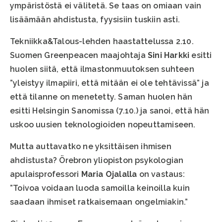
ympäristöstä ei välitetä. Se taas on omiaan vain
lisäämään ahdistusta, fyysisiin tuskiin asti.
Tekniikka&Talous-lehden haastattelussa 2.10.
Suomen Greenpeacen maajohtaja
Sini Harkki
esitti
huolen siitä, että ilmastonmuutoksen suhteen
”yleistyy ilmapiiri, että mitään ei ole tehtävissä” ja
että tilanne on menetetty. Saman huolen hän
esitti Helsingin Sanomissa (7.10.) ja sanoi, että hän
uskoo uusien teknologioiden nopeuttamiseen.
Mutta auttavatko ne yksittäisen ihmisen
ahdistusta? Örebron yliopiston psykologian
apulaisprofessori
Maria Ojalalla
on vastaus:
”Toivoa voidaan luoda samoilla keinoilla kuin
saadaan ihmiset ratkaisemaan ongelmiakin.”