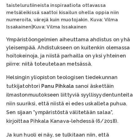
taistelurutiineista inspiraatiota ottavassa
metsäleikissä saattoi kisailun ohella oppia niin
numeroita, värejä kuin muotojakin. Kuva: Vilma
Issakainen|Kuva: Vilma Issakainen
Ympäristöongelmien aiheuttama ahdistus on yhä
yleisempää. Ahdistukseen on kuitenkin olemassa
hoitokeinoja, ja niistä parhailla on yksi yhteinen
piirre: niitä toteutetaan metsässä.
Helsingin yliopiston teologisen tiedekunnan
tutkijatohtori
Panu Pihkala
sanoi äskettäin
ilmastonmuutokseen liittyviä syyllisyydentunteita
niin suuriksi, että niistä ei edes uskalleta puhua.
Sen sijaan ”ympäristöstä välitetään salaa”,
kirjoittaa Pihkala Kanava-lehdessä (6/2018).
Ja kun huoli ei näy, se tulkitaan niin, että