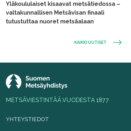
Yläkoululaiset kisaavat metsätiedossa –
valtakunnallisen Metsävisan finaali
tutustuttaa nuoret metsäalaan
KAIKKI UUTISET
METSÄVIESTINTÄÄ VUODESTA 1877
YHTEYSTIEDOT