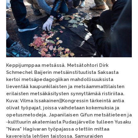
Keppijumppaa metsässä. Metsätohtori Dirk
Schmechel Baijerin metsäinstituutista Saksasta
kertoi metsäpedagogiikan mahdollisuuksista
lieventää kaupunkilaisten ja metsäammattilaisten
erilaisten metsäkäsitysten synnyttämää ristiriitaa.
Kuva: Vilma Issakainen||Kongressin tärkeintä antia
olivat työpajat, joissa vaihdetaan kokemuksia ja
opetusmetodeja. Japanilaisen Gifun metsätieteen ja
-kulttuurin akatemiasta Pudasjärvelle tulleen Yusaku
”Nava” Hagivaran työpajassa otettiin mittaa
kavereista lehtien taistossa. Samuraiden