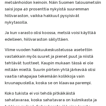
metsänhoidon keinoin. Näin Suomen talousmetsiin
saisi jopa 40 prosenttia nykyistä suuremman
hiilivaraston, vaikka hakkuut pysyisivät
nykytasolla.
Ja kun varasto olisi koossa, metsiä voisi käyttää
edelleen, hiilivaraston säilyttäen.
Viime vuoden hakkuukeskustelussa asetettiin
vastakkain myös suuret ja pienet puut ja niistä
tehtävät tuotteet. Kaupin mukaan tässä ei ole
mitään mieltä. Suurin piirtein yhtä järkevää olisi
vaatia rahapajaa tekemään kolikkoja vain
kruunapuolella, koska se on klaavaa parempi.
Koko tukista ei voi tehdä pitkäikäistä
sahatavaraa, koska sahatavara on kulmikasta ja