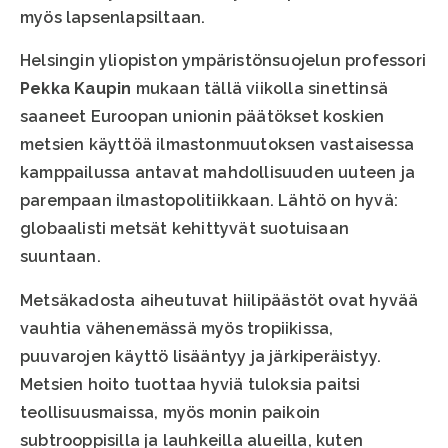
myös lapsenlapsiltaan.
Helsingin yliopiston ympäristönsuojelun professori
Pekka Kaupin
mukaan tällä viikolla sinettinsä
saaneet Euroopan unionin päätökset koskien
metsien käyttöä ilmastonmuutoksen vastaisessa
kamppailussa antavat mahdollisuuden uuteen ja
parempaan ilmastopolitiikkaan. Lähtö on hyvä:
globaalisti metsät kehittyvät suotuisaan
suuntaan.
Metsäkadosta aiheutuvat hiilipäästöt ovat hyvää
vauhtia vähenemässä myös tropiikissa,
puuvarojen käyttö lisääntyy ja järkiperäistyy.
Metsien hoito tuottaa hyviä tuloksia paitsi
teollisuusmaissa, myös monin paikoin
subtrooppisilla ja lauhkeilla alueilla, kuten