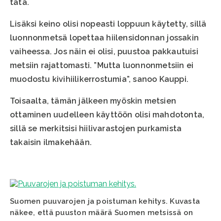
tätä.
Lisäksi keino olisi nopeasti loppuun käytetty, sillä
luonnonmetsä lopettaa hiilensidonnan jossakin
vaiheessa. Jos näin ei olisi, puustoa pakkautuisi
metsiin rajattomasti. ”Mutta luonnonmetsiin ei
muodostu kivihiilikerrostumia”, sanoo Kauppi.
Toisaalta, tämän jälkeen myöskin metsien
ottaminen uudelleen käyttöön olisi mahdotonta,
sillä se merkitsisi hiilivarastojen purkamista
takaisin ilmakehään.
Suomen puuvarojen ja poistuman kehitys. Kuvasta
näkee, että puuston määrä Suomen metsissä on