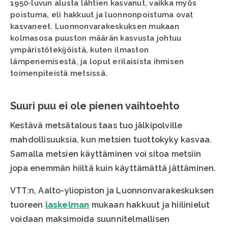
1950-luvun alusta lähtien kasvanut, vaikka myös
poistuma, eli hakkuut ja luonnonpoistuma ovat
kasvaneet. Luonnonvarakeskuksen mukaan
kolmasosa puuston määrän kasvusta johtuu
ympäristötekijöistä, kuten ilmaston
lämpenemisestä, ja loput erilaisista ihmisen
toimenpiteistä metsissä.
Suuri puu ei ole pienen vaihtoehto
Kestävä metsätalous taas tuo jälkipolville
mahdollisuuksia, kun metsien tuottokyky kasvaa.
Samalla metsien käyttäminen voi sitoa metsiin
jopa enemmän hiiltä kuin käyttämättä jättäminen.
VTT:n, Aalto-yliopiston ja Luonnonvarakeskuksen
tuoreen
laskelman
mukaan hakkuut ja hiilinielut
voidaan maksimoida suunnitelmallisen