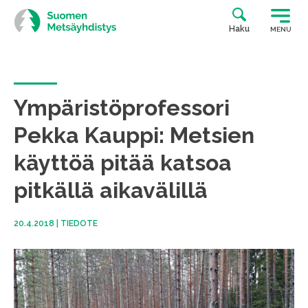
Siirry
suoraan
Haku
MENU
sisältöön
Ympäristöprofessori
Pekka Kauppi: Metsien
käyttöä pitää katsoa
pitkällä aikavälillä
20.4.2018
|
TIEDOTE