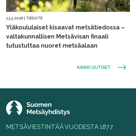
13.5.2026
|
TIEDOTE
Yläkoululaiset kisaavat metsätiedossa –
valtakunnallisen Metsävisan finaali
tutustuttaa nuoret metsäalaan
KAIKKI UUTISET
METSÄVIESTINTÄÄ VUODESTA 1877