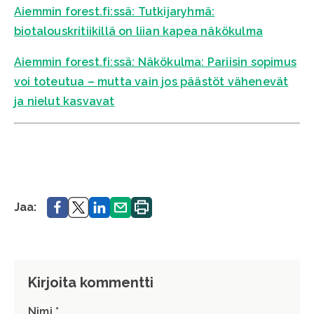
Aiemmin forest.fi:ssä: Tutkijaryhmä:
biotalouskritiikillä on liian kapea näkökulma
Aiemmin forest.fi:ssä: Näkökulma: Pariisin sopimus
voi toteutua – mutta vain jos päästöt vähenevät
ja nielut kasvavat
Jaa.
Jaa.
Jaa.
Jaa.
Tulosta
Jaa:
sivu.
Kirjoita kommentti
Nimi *