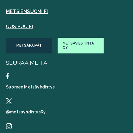
METSIENSUOMI.FI
UUSIPUU.FI
METSÄVIESTINTÄ
METSÄPÄIVÄT
OY
SEURAA MEITÄ
Suomen Metsäyhdistys
@metsayhdistysRy