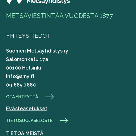
METSÄVIESTINTÄÄ VUODESTA 1877
YHTEYSTIEDOT
Suomen Metsäyhdistys ry
Salomonkatu 17a
00100 Helsinki
info@smy.fi
09 685 0880
OTA YHTEYTTÄ
Evästeasetukset
TIETOSUOJASELOSTE
TIETOA MEISTÄ