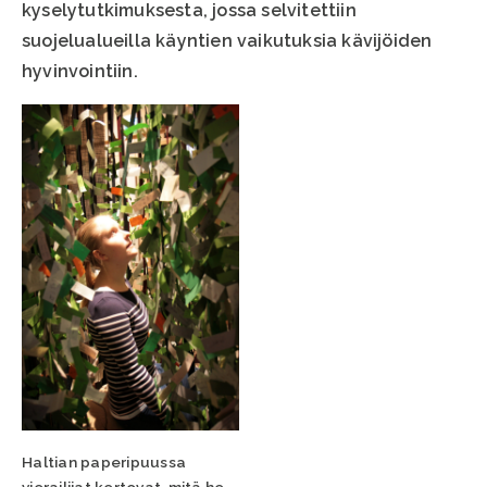
kyselytutkimuksesta, jossa selvitettiin
suojelualueilla käyntien vaikutuksia kävijöiden
hyvinvointiin.
Haltian paperipuussa
vierailijat kertovat, mitä he