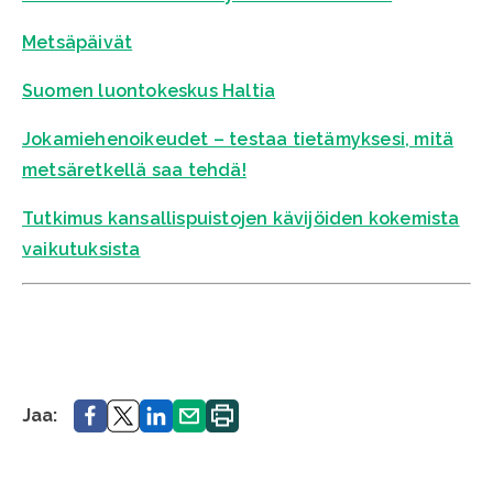
Metsäpäivät
Suomen luontokeskus Haltia
Jokamiehenoikeudet – testaa tietämyksesi, mitä
metsäretkellä saa tehdä!
Tutkimus kansallispuistojen kävijöiden kokemista
vaikutuksista
Jaa.
Jaa.
Jaa.
Jaa.
Tulosta
Jaa:
sivu.