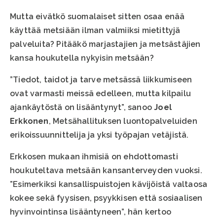
Mutta eivätkö suomalaiset sitten osaa enää
käyttää metsiään ilman valmiiksi mietittyjä
palveluita? Pitääkö marjastajien ja metsästäjien
kansa houkutella nykyisin metsään?
”Tiedot, taidot ja tarve metsässä liikkumiseen
ovat varmasti meissä edelleen, mutta kilpailu
ajankäytöstä on lisääntynyt”, sanoo
Joel
Erkkonen
, Metsähallituksen luontopalveluiden
erikoissuunnittelija ja yksi työpajan vetäjistä.
Erkkosen mukaan ihmisiä on ehdottomasti
houkuteltava metsään kansanterveyden vuoksi.
”Esimerkiksi kansallispuistojen kävijöistä valtaosa
kokee sekä fyysisen, psyykkisen että sosiaalisen
hyvinvointinsa lisääntyneen”, hän kertoo