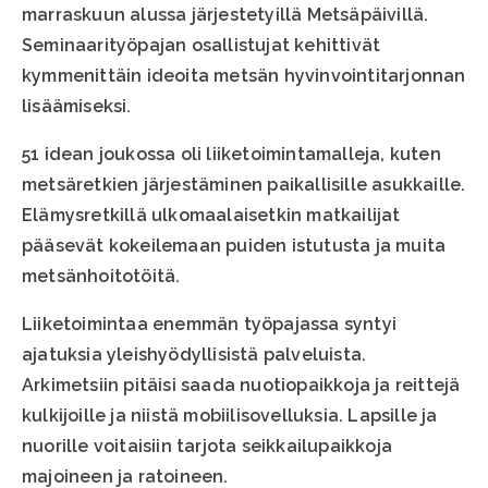
marraskuun alussa järjestetyillä Metsäpäivillä.
Seminaarityöpajan osallistujat kehittivät
kymmenittäin ideoita metsän hyvinvointitarjonnan
lisäämiseksi.
51 idean joukossa oli liiketoimintamalleja, kuten
metsäretkien järjestäminen paikallisille asukkaille.
Elämysretkillä ulkomaalaisetkin matkailijat
pääsevät kokeilemaan puiden istutusta ja muita
metsänhoitotöitä.
Liiketoimintaa enemmän työpajassa syntyi
ajatuksia yleishyödyllisistä palveluista.
Arkimetsiin pitäisi saada nuotiopaikkoja ja reittejä
kulkijoille ja niistä mobiilisovelluksia. Lapsille ja
nuorille voitaisiin tarjota seikkailupaikkoja
majoineen ja ratoineen.