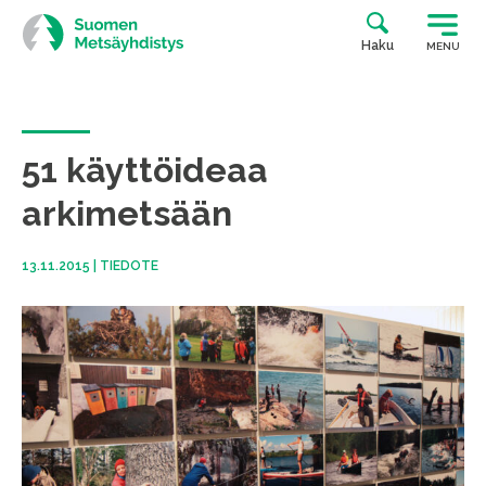
Siirry
suoraan
Haku
MENU
sisältöön
51 käyttöideaa
arkimetsään
13.11.2015
|
TIEDOTE