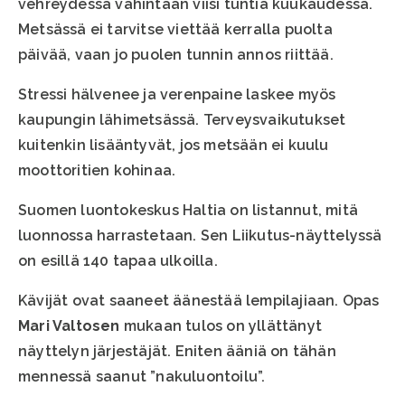
vehreydessä vähintään viisi tuntia kuukaudessa.
Metsässä ei tarvitse viettää kerralla puolta
päivää, vaan jo puolen tunnin annos riittää.
Stressi hälvenee ja verenpaine laskee myös
kaupungin lähimetsässä. Terveysvaikutukset
kuitenkin lisääntyvät, jos metsään ei kuulu
moottoritien kohinaa.
Suomen luontokeskus Haltia on listannut, mitä
luonnossa harrastetaan. Sen Liikutus-näyttelyssä
on esillä 140 tapaa ulkoilla.
Kävijät ovat saaneet äänestää lempilajiaan. Opas
Mari Valtosen
mukaan tulos on yllättänyt
näyttelyn järjestäjät. Eniten ääniä on tähän
mennessä saanut ”nakuluontoilu”.