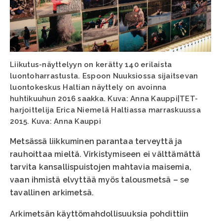
Liikutus-näyttelyyn on kerätty 140 erilaista
luontoharrastusta. Espoon Nuuksiossa sijaitsevan
luontokeskus Haltian näyttely on avoinna
huhtikuuhun 2016 saakka. Kuva: Anna Kauppi|TET-
harjoittelija Erica Niemelä Haltiassa marraskuussa
2015. Kuva: Anna Kauppi
Metsässä liikkuminen parantaa terveyttä ja
rauhoittaa mieltä. Virkistymiseen ei välttämättä
tarvita kansallispuistojen mahtavia maisemia,
vaan ihmistä elvyttää myös talousmetsä – se
tavallinen arkimetsä.
Arkimetsän käyttömahdollisuuksia pohdittiin