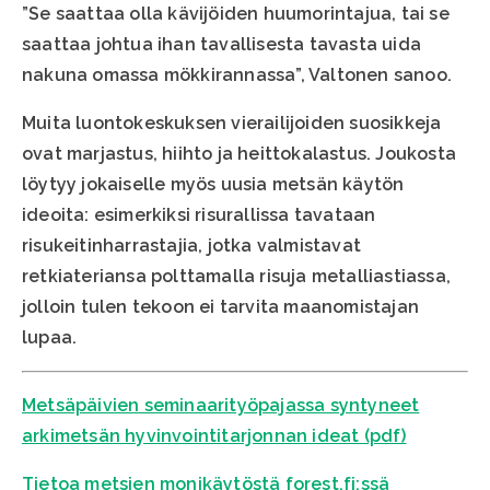
”Se saattaa olla kävijöiden huumorintajua, tai se
saattaa johtua ihan tavallisesta tavasta uida
nakuna omassa mökkirannassa”, Valtonen sanoo.
Muita luontokeskuksen vierailijoiden suosikkeja
ovat marjastus, hiihto ja heittokalastus. Joukosta
löytyy jokaiselle myös uusia metsän käytön
ideoita: esimerkiksi risurallissa tavataan
risukeitinharrastajia, jotka valmistavat
retkiateriansa polttamalla risuja metalliastiassa,
jolloin tulen tekoon ei tarvita maanomistajan
lupaa.
Metsäpäivien seminaarityöpajassa syntyneet
arkimetsän hyvinvointitarjonnan ideat (pdf)
Tietoa metsien monikäytöstä forest.fi:ssä