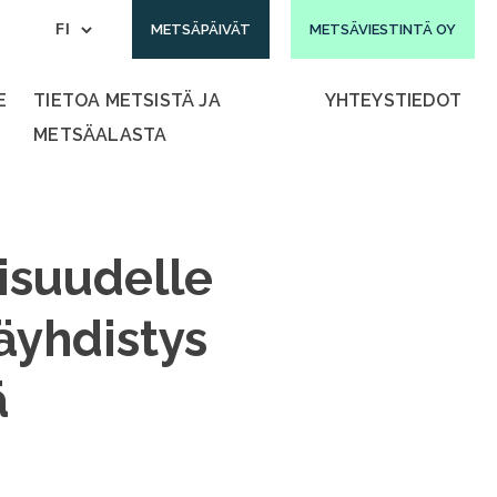
METSÄPÄIVÄT
METSÄVIESTINTÄ OY
E
TIETOA METSISTÄ JA
YHTEYSTIEDOT
METSÄALASTA
isuudelle
äyhdistys
ä