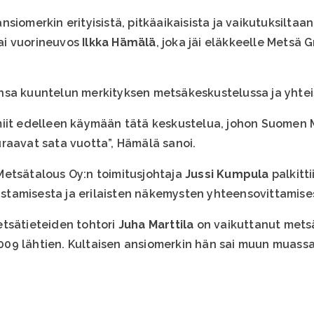
siomerkin erityisistä, pitkäaikaisista ja vaikutuksiltaan
ai vuorineuvos
Ilkka Hämälä
, joka jäi eläkkeelle Metsä 
nsa kuuntelun merkityksen metsäkeskustelussa ja yhte
miit edelleen käymään tätä keskustelua, johon Suomen 
raavat sata vuotta”, Hämälä sanoi.
Metsätalous Oy:n toimitusjohtaja
Jussi Kumpula
palkitti
listamisesta ja erilaisten näkemysten yhteensovittamise
etsätieteiden tohtori
Juha Marttila
on vaikuttanut mets
09 lähtien. Kultaisen ansiomerkin hän sai muun muass