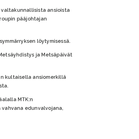
 valtakunnallisista ansioista
Groupin pääjohtajan
isymmärryksen löytymisessä.
Metsäyhdistys ja Metsäpäivät
in kultaisella ansiomerkillä
sta.
äalalla MTK:n
a vahvana edunvalvojana,