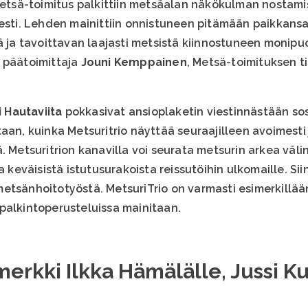
tsä-toimitus palkittiin metsäalan näkökulman nostam
esti. Lehden mainittiin onnistuneen pitämään paikkansa 
tä ja tavoittavan laajasti metsistä kiinnostuneen monip
 päätoimittaja
Jouni Kemppainen
, Metsä-toimituksen t
i Hautaviita
pokkasivat ansioplaketin viestinnästään so
aan, kuinka Metsuritrio näyttää seuraajilleen avoimesti j
. Metsuritrion kanavilla voi seurata metsurin arkea väl
a keväisistä istutusurakoista reissutöihin ulkomaille. Si
tsänhoitotyöstä. MetsuriTrio on varmasti esimerkillään 
palkintoperusteluissa mainitaan.
erkki Ilkka Hämälälle, Jussi K