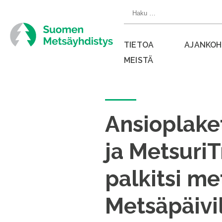
Siirry
Haku:
suoraan
sisältöön
TIETOA
AJANKOH
MEISTÄ
Sulje
valikko
Ansioplake
ja Metsuri
palkitsi me
Metsäpäivi