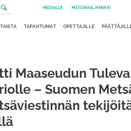
MEDIALLE
MATERIAALIPANKKI
TAISTA
TAPAHTUMAT
OPETTAJILLE
PÄÄTTÄJILL
tti Maaseudun Tuleva
Triolle – Suomen Mets
tsäviestinnän tekijöit
llä