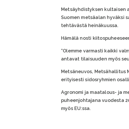
Metsäyhdistyksen kultaisen an
Suomen metsäalan hyväksi s
tehtävästä heinäkuussa.
Hämälä nosti kiitospuheesee
”Olemme varmasti kaikki val
antavat tilaisuuden myös seu
Metsäneuvos, Metsähallitus 
erityisesti sidosryhmien osal
Agronomi ja maatalous- ja m
puheenjohtajana vuodesta 20
myös EU:ssa.