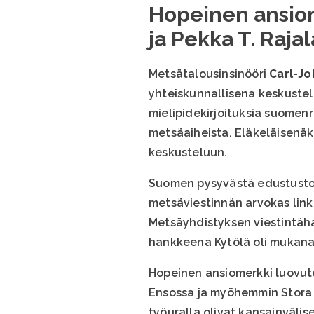
Hopeinen ansiom
ja Pekka T. Rajal
Metsätalousinsinööri
Carl-Jo
yhteiskunnallisena keskusteli
mielipidekirjoituksia suomen
metsäaiheista. Eläkeläisenä
keskusteluun.
Suomen pysyvästä edustustos
metsäviestinnän arvokas link
Metsäyhdistyksen viestintäha
hankkeena Kytölä oli mukana
Hopeinen ansiomerkki luovut
Ensossa ja myöhemmin Stora E
työuralla olivat kansainväli