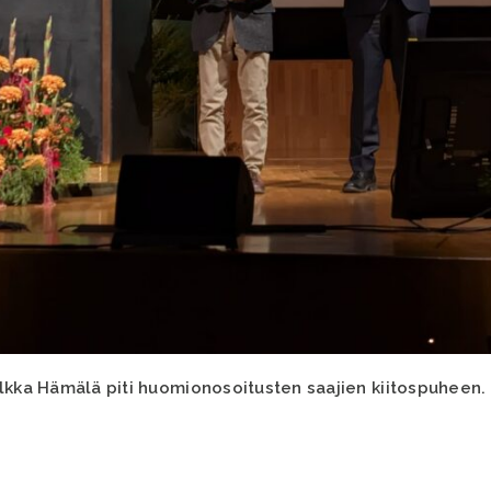
Ilkka Hämälä piti huomionosoitusten saajien kiitospuheen