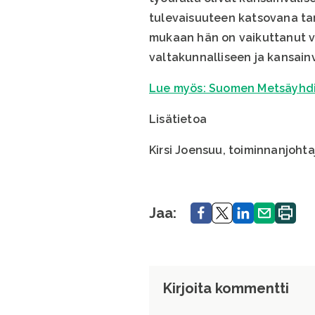
tulevaisuuteen katsovana tar
mukaan hän on vaikuttanut vi
valtakunnalliseen ja kansain
Lue myös: Suomen Metsäyhdis
Lisätietoa
Kirsi Joensuu, toiminnanjoht
Jaa.
Jaa.
Jaa.
Jaa.
Tulosta
Jaa:
sivu.
Kirjoita kommentti