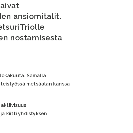
aivat
n ansiomitalit.
tsuriTriolle
en nostamisesta
. lokakuuta. Samalla
yhteistyössä metsäalan kanssa
aktiivisuus
ja kiitti yhdistyksen