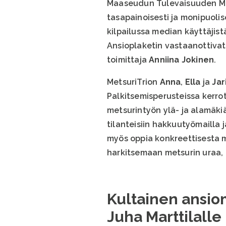
Maaseudun Tulevaisuuden Me
tasapainoisesti ja monipuolis
kilpailussa median käyttäjis
Ansioplaketin vastaanottivat
toimittaja
Anniina Jokinen
.
MetsuriTrion
Anna
,
Ella
ja
Jar
Palkitsemisperusteissa kerrot
metsurintyön ylä- ja alamäkiä
tilanteisiin hakkuutyömailla j
myös oppia konkreettisesta me
harkitsemaan metsurin uraa, 
Kultainen ansiom
Juha Marttilalle