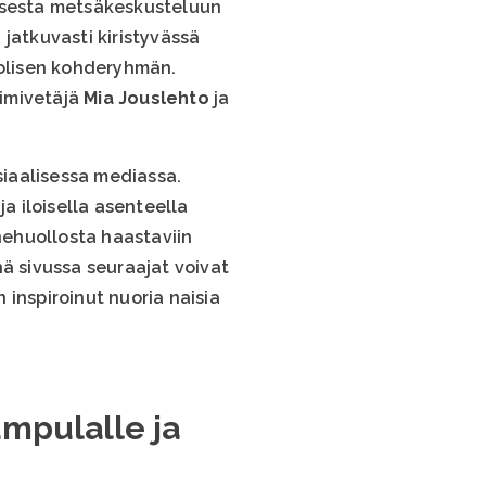
isesta metsäkeskusteluun
jatkuvasti kiristyvässä
uolisen kohderyhmän.
iimivetäjä
Mia Jouslehto
ja
siaalisessa mediassa.
a iloisella asenteella
inehuollosta haastaviin
inä sivussa seuraajat voivat
inspiroinut nuoria naisia
umpulalle ja