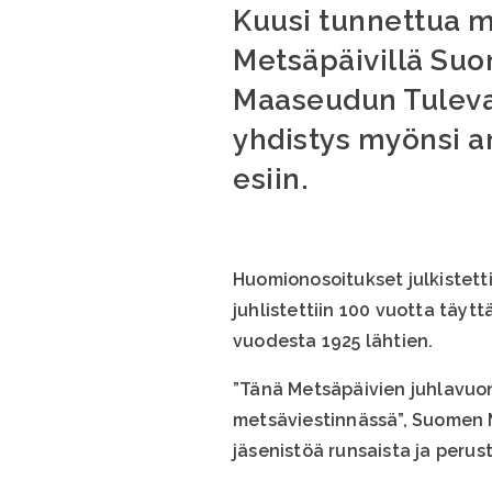
Kuusi tunnettua me
Metsäpäivillä Su
Maaseudun Tulevai
yhdistys myönsi 
esiin.
Huomionosoitukset julkistetti
juhlistettiin 100 vuotta täy
vuodesta 1925 lähtien.
”Tänä Metsäpäivien juhlavuonn
metsäviestinnässä”, Suomen 
jäsenistöä runsaista ja perust