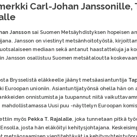
erkki Carl-Johan Janssonille, 
alle
han Jansson
sai Suomen Metsäyhdistyksen hopeisen ans
jana. Jansson on viestinyt metsänhoitotyöstä, kirjoitta
ruotsalaiseen mediaan sekä antanut haastatteluja ja k
kin Jansson osallistuu Suomen metsätaloutta koskevaan
ta Brysselistä eläkkeelle jäänyt metsäasiantuntija
Tap
ki Euroopan unioniin. Asiantuntijatyönsä ohella hän o
nkkeiden onnistumista ja tuupannut niitä vaikuttavamm
 mahdollistamassa Uusi puu -näyttelyn Euroopan komiss
ettiin myös
Pekka T. Rajalalle
, joka tunnetaan pitkä työ
nsolla, josta hän eläköityi kehitysjohtajana. Keskeisim
set metsäosaamisen vientitehtävät ja kehitysyhteistyöpr