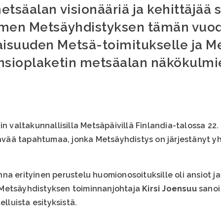
tsäalan visionääriä ja kehittäjää s
omen Metsäyhdistyksen tämän vuode
suuden Metsä-toimitukselle ja Me
ansioplaketin metsäalan näkökulmi
in valtakunnallisilla Metsäpäivillä Finlandia-talossa 22
ttävää tapahtumaa, jonka Metsäyhdistys on järjestänyt 
a erityinen perustelu huomionosoituksille oli ansiot ja 
Metsäyhdistyksen toiminnanjohtaja
Kirsi Joensuu
sanoi 
elluista esityksistä.