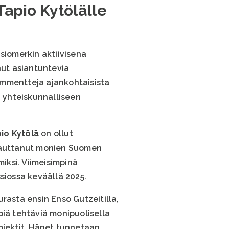
Tapio Kytölälle
iomerkin aktiivisena
nut asiantuntevia
ommentteja ajankohtaisista
 yhteiskunnalliseen
io Kytölä
on ollut
n auttanut monien Suomen
iksi. Viimeisimpinä
iossa keväällä 2025.
urasta ensin Enso Gutzeitilla,
piä tehtäviä monipuolisella
ojektit. Hänet tunnetaan