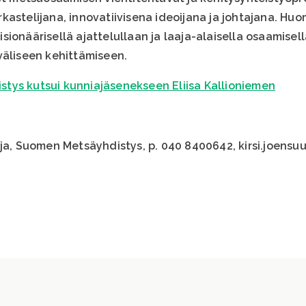
kastelijana, innovatiivisena ideoijana ja johtajana. Hu
sionäärisellä ajattelullaan ja laaja-alaisella osaamise
väliseen kehittämiseen.
tys kutsui kunniajäsenekseen Eliisa Kallioniemen
aja, Suomen Metsäyhdistys, p. 040 8400642, kirsi.joensu