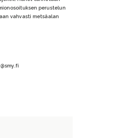
omionosoituksen perustelun
llaan vahvasti metsäalan
u@smy.fi