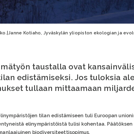
kko.|Janne Kotiaho, Jyväskylän yliopiston ekologian ja evo
hmätyön taustalla ovat kansainväl
ilan edistämiseksi. Jos tuloksia al
nukset tullaan mittaamaan miljarde
linympäristöjen tilan edistämiseen tuli Euroopan unioni
entyneistä elinympäristöistä tulisi kohentaa. Päätökse
anlaajuinen biodiversiteettisopimus.