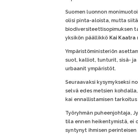
Suomen luonnon monimuotoisu
olisi pinta-aloista, mutta sii
biodiversiteettisopimuksen ta
yksikön päällikkö
Kai Kaatra
Ympäristöministeriön asettama
suot, kalliot, tunturit, sisä-
urbaanit ympäristöt.
Seuraavaksi kysymykseksi nous
selvä edes metsien kohdalla,
kai ennallistamisen tarkoitus
Työryhmän puheenjohtaja, Jy
tila ennen heikentymistä, ei 
syntynyt ihmisen perinteisen