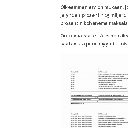
Oikeamman arvion mukaan, jos
ja yhden prosentin 15 miljard
prosentin kohenema maksaisi 1
On kuvaavaa, että esimerkiks
saatavista puun myyntitulois