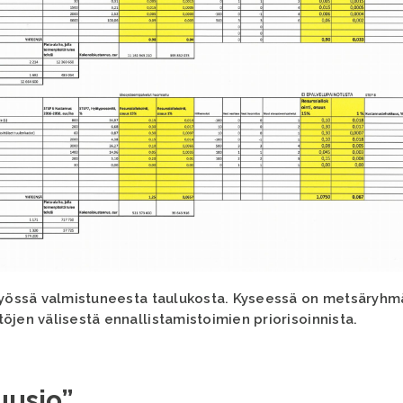
-työssä valmistuneesta taulukosta. Kyseessä on metsäryhm
öjen välisestä ennallistamistoimien priorisoinnista.
uusio”