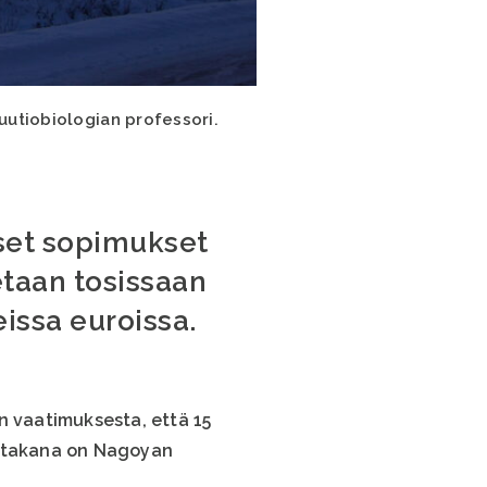
luutiobiologian professori.
iset sopimukset
etaan tosissaan
issa euroissa.
n vaatimuksesta, että 15
n takana on Nagoyan