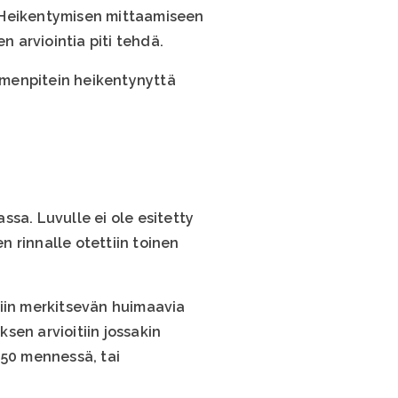
t. Heikentymisen mittaamiseen
n arviointia piti tehdä.
oimenpitein heikentynyttä
sa. Luvulle ei ole esitetty
 rinnalle otettiin toinen
tiin merkitsevän huimaavia
sen arvioitiin jossakin
050 mennessä, tai