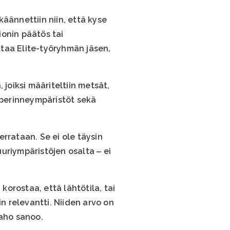
ännettiin niin, että kyse
ionin päätös tai
uttaa Elite-työryhmän jäsen,
joiksi määriteltiin metsät,
ja perinneympäristöt sekä
rrataan. Se ei ole täysin
uriympäristöjen osalta ‒ ei
o
korostaa, että lähtötila, tai
n relevantti. Niiden arvo on
iaho sanoo.