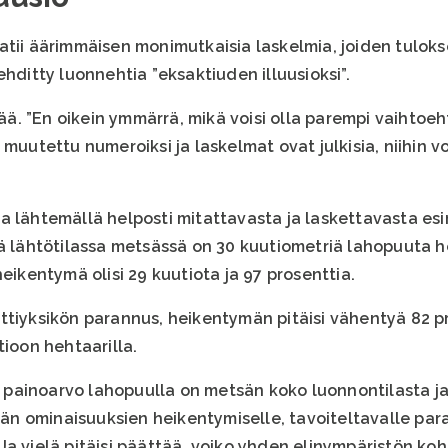
atii äärimmäisen monimutkaisia laskelmia, joiden tulok
ehditty luonnehtia ”eksaktiuden illuusioksi”.
ä. ”En oikein ymmärrä, mikä voisi olla parempi vaihto
 muutettu numeroiksi ja laskelmat ovat julkisia, niihin v
a lähtemällä helposti mitattavasta ja laskettavasta es
ä lähtötilassa metsässä on 30 kuutiometriä lahopuuta he
heikentymä olisi 29 kuutiota ja 97 prosenttia.
ttiyksikön parannus, heikentymän pitäisi vähentyä 82 p
tioon hehtaarilla.
kä painoarvo lahopuulla on metsän koko luonnontilasta j
 ominaisuuksien heikentymiselle, tavoiteltavalle para
Ja vielä pitäisi päättää, voiko yhden elinympäristön k