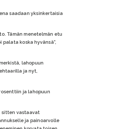
sena saadaan yksinkertaisia
ehto. Tämän menetelmän etu
oi palata koska hyvänsä”,
imerkistä, lahopuun
htaarilla ja nyt,
rosenttiin ja lahopuun
a sitten vastaavat
nnukselle ja painoarvolle
oheneminen korvata toisen