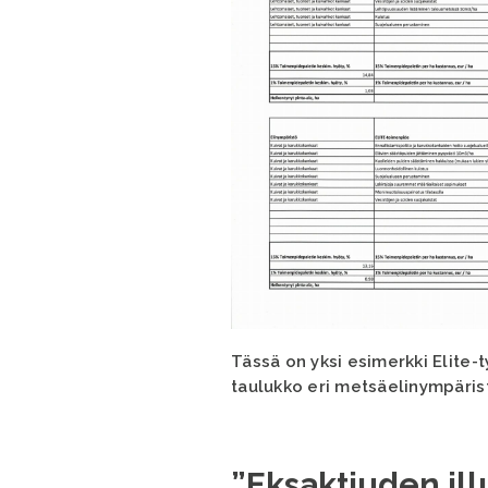
Tässä on yksi esimerkki Elite
taulukko eri metsäelinympärist
”Eksaktiuden ill