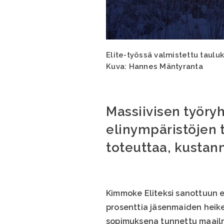
Elite-työssä valmistettu taulu
Kuva: Hannes Mäntyranta
Massiivisen työry
elinympäristöjen t
toteuttaa, kustan
Kimmoke Eliteksi sanottuun e
prosenttia jäsenmaiden heik
sopimuksena tunnettu maailm