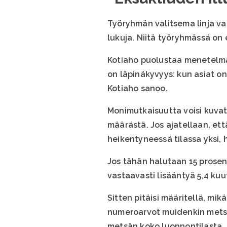
Työryhmän valitsema linja va
lukuja. Niitä työryhmässä on 
Kotiaho puolustaa menetelmä
on läpinäkyvyys: kun asiat on
Kotiaho sanoo.
Monimutkaisuutta voisi kuvat
määrästä. Jos ajatellaan, ett
heikentyneessä tilassa yksi, 
Jos tähän halutaan 15 prosen
vastaavasti lisääntyä 5,4 kuu
Sitten pitäisi määritellä, mi
numeroarvot muidenkin metsän
metsän koko luonnontilasta. 