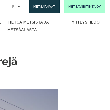
METSÄPÄIVÄT
METSÄVIESTINTÄ OY
E
TIETOA METSISTÄ JA
YHTEYSTIEDOT
METSÄALASTA
rejä