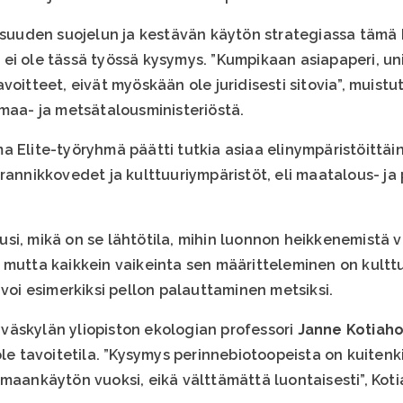
uden suojelun ja kestävän käytön strategiassa tämä kä
tä ei ole tässä työssä kysymys. ”Kumpikaan asiapaperi, un
voitteet, eivät myöskään ole juridisesti sitovia”, muist
maa- ja metsätalousministeriöstä.
 Elite-työryhmä päätti tutkia asiaa elinympäristöittäin, 
 ja rannikkovedet ja kulttuuriympäristöt, eli maatalous- 
i, mikä on se lähtötila, mihin luonnon heikkenemistä ve
 mutta kaikkein vaikeinta sen määritteleminen on kulttu
 voi esimerkiksi pellon palauttaminen metsiksi.
väskylän yliopiston ekologian professori
Janne Kotiah
ole tavoitetila. ”Kysymys perinnebiotoopeista on kuitenki
 maankäytön vuoksi, eikä välttämättä luontaisesti”, Kot