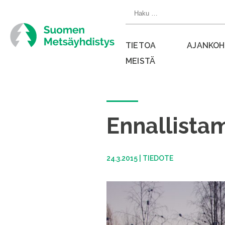
Siirry
Haku:
suoraan
sisältöön
TIETOA
AJANKOH
MEISTÄ
Sulje
valikko
Ennallistam
24.3.2015
|
TIEDOTE