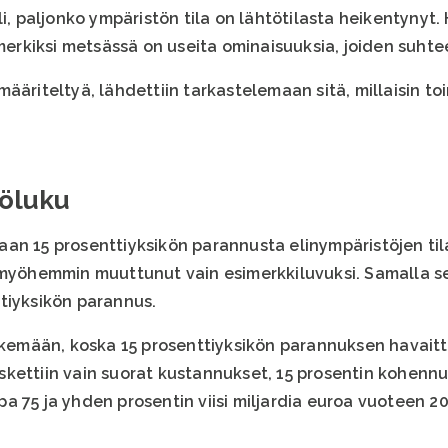
li, paljonko ympäristön tila on lähtötilasta heikentyny
imerkiksi metsässä on useita ominaisuuksia, joiden suhtee
ääriteltyä, lähdettiin tarkastelemaan sitä, millaisin t
yöluku
n 15 prosenttiyksikön parannusta elinympäristöjen tilas
 myöhemmin muuttunut vain esimerkkiluvuksi. Samalla sen
tiyksikön parannus.
tekemään, koska 15 prosenttiyksikön parannuksen havait
kettiin vain suorat kustannukset, 15 prosentin kohennuk
a 75 ja yhden prosentin viisi miljardia euroa vuoteen 2