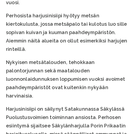
vuosi.
Perhosista harjusinisiipi hyötyy metsän
kiertokulusta, jossa metsäpalo tai kulotus luo sille
sopivan kuivan ja kuuman paahdeympäristön.
Aiemmin näitä alueita on ollut esimerkiksi harjujen
rinteillä.
Nykyisen metsätalouden, tehokkaan
palontorjunnan sekä maatalouden
luonnonlaidunnuksen loppumisen vuoksi avoimet
paahdeympäristöt ovat kuitenkin nykyään
harvinaisia.
Harjusinisiipi on säilynyt Satakunnassa Säkylässä
Puolustusvoimien toiminnan ansiosta. Perhosen
esiintymä sijaitsee Säkylänharjulla Porin Prikaatin