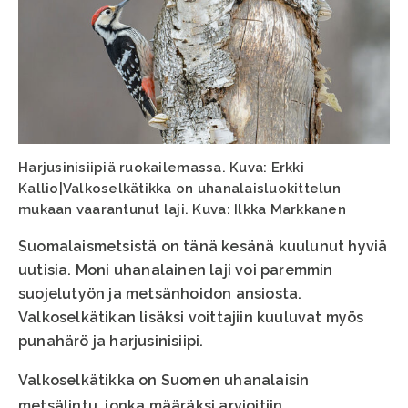
Harjusinisiipiä ruokailemassa. Kuva: Erkki
Kallio|Valkoselkätikka on uhanalaisluokittelun
mukaan vaarantunut laji. Kuva: Ilkka Markkanen
Suomalaismetsistä on tänä kesänä kuulunut hyviä
uutisia. Moni uhanalainen laji voi paremmin
suojelutyön ja metsänhoidon ansiosta.
Valkoselkätikan lisäksi voittajiin kuuluvat myös
punahärö ja harjusinisiipi.
Valkoselkätikka on Suomen uhanalaisin
metsälintu, jonka määräksi arvioitiin