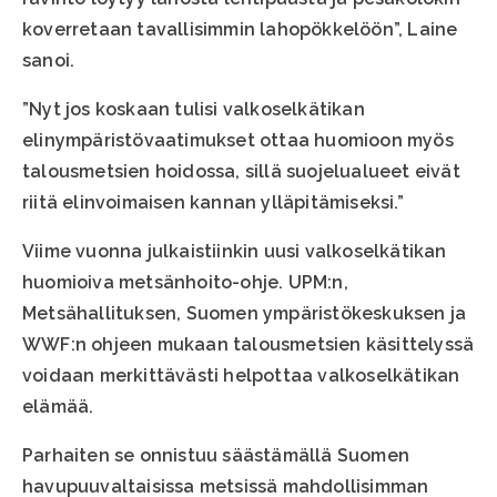
koverretaan tavallisimmin lahopökkelöön”, Laine
sanoi.
”Nyt jos koskaan tulisi valkoselkätikan
elinympäristövaatimukset ottaa huomioon myös
talousmetsien hoidossa, sillä suojelualueet eivät
riitä elinvoimaisen kannan ylläpitämiseksi.”
Viime vuonna julkaistiinkin uusi valkoselkätikan
huomioiva metsänhoito-ohje. UPM:n,
Metsähallituksen, Suomen ympäristökeskuksen ja
WWF:n ohjeen mukaan talousmetsien käsittelyssä
voidaan merkittävästi helpottaa valkoselkätikan
elämää.
Parhaiten se onnistuu säästämällä Suomen
havupuuvaltaisissa metsissä mahdollisimman