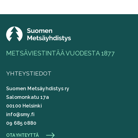
METSÄVIESTINTÄÄ VUODESTA 1877
YHTEYSTIEDOT
Suomen Metsäyhdistys ry
Salomonkatu 17a
00100 Helsinki
info@smy.fi
09 685 0880
OTA YHTEYTTÄ