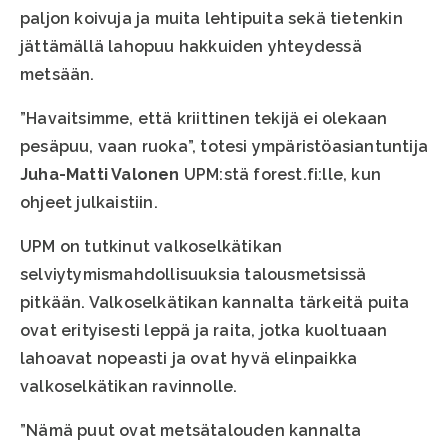
paljon koivuja ja muita lehtipuita sekä tietenkin
jättämällä lahopuu hakkuiden yhteydessä
metsään.
”Havaitsimme, että kriittinen tekijä ei olekaan
pesäpuu, vaan ruoka”, totesi ympäristöasiantuntija
Juha-Matti Valonen
UPM:stä forest.fi:lle, kun
ohjeet julkaistiin.
UPM on tutkinut valkoselkätikan
selviytymismahdollisuuksia talousmetsissä
pitkään. Valkoselkätikan kannalta tärkeitä puita
ovat erityisesti leppä ja raita, jotka kuoltuaan
lahoavat nopeasti ja ovat hyvä elinpaikka
valkoselkätikan ravinnolle.
”Nämä puut ovat metsätalouden kannalta