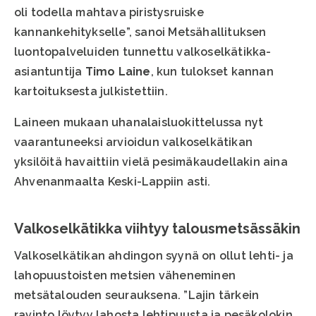
oli todella mahtava piristysruiske
kannankehitykselle”, sanoi Metsähallituksen
luontopalveluiden tunnettu valkoselkätikka-
asiantuntija
Timo Laine
, kun tulokset kannan
kartoituksesta julkistettiin.
Laineen mukaan uhanalaisluokittelussa nyt
vaarantuneeksi arvioidun valkoselkätikan
yksilöitä havaittiin vielä pesimäkaudellakin aina
Ahvenanmaalta Keski-Lappiin asti.
Valkoselkätikka viihtyy talousmetsässäkin
Valkoselkätikan ahdingon syynä on ollut lehti- ja
lahopuustoisten metsien väheneminen
metsätalouden seurauksena. ”Lajin tärkein
ravinto löytyy lahosta lehtipuusta ja pesäkolokin