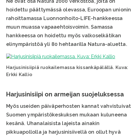
Ne ovat osa Natura 2000 verkostoa, joita on
hoidettu päättymässä olevassa, Euroopan unionin
rahoittamassa Luonnonhoito-LIFE-hankkeessa
muun muassa vapaaehtoisvoimin. Samassa
hankkeessa on hoidettu myös valkoselkätikan
elinympäristöä yli 80 hehtaarilla Natura-aluetta.
Harjusinisiipiä ruokailemassa kissankäpälällä. Kuva:
Erkki Kallio
Harjusinisiipi on armeijan suojeluksessa
Myös useiden päiväperhosten kannat vahvistuivat
Suomen ympäristökeskuksen mukaan kuluneena
kesänä. Uhanalaisista lajeista ainakin
pikkuapollolla ja harjusinisiivellä on ollut hyvä