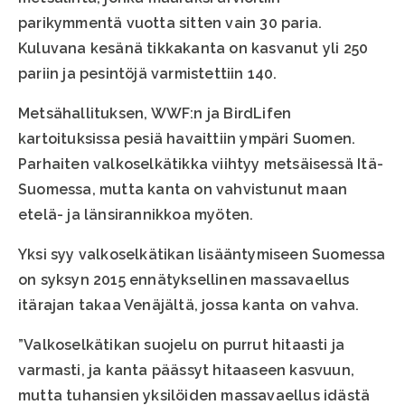
parikymmentä vuotta sitten vain 30 paria.
Kuluvana kesänä tikkakanta on kasvanut yli 250
pariin ja pesintöjä varmistettiin 140.
Metsähallituksen, WWF:n ja BirdLifen
kartoituksissa pesiä havaittiin ympäri Suomen.
Parhaiten valkoselkätikka viihtyy metsäisessä Itä-
Suomessa, mutta kanta on vahvistunut maan
etelä- ja länsirannikkoa myöten.
Yksi syy valkoselkätikan lisääntymiseen Suomessa
on syksyn 2015 ennätyksellinen massavaellus
itärajan takaa Venäjältä, jossa kanta on vahva.
”Valkoselkätikan suojelu on purrut hitaasti ja
varmasti, ja kanta päässyt hitaaseen kasvuun,
mutta tuhansien yksilöiden massavaellus idästä