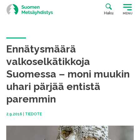
Siirry
suoraan
Haku
MENU
sisältöön
Ennätysmäärä
valkoselkätikkoja
Suomessa – moni muukin
uhari pärjää entistä
paremmin
2.9.2016
|
TIEDOTE