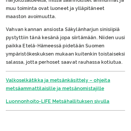
harjoitusalueella, missä säännölliset ammunnat ja
muu toiminta ovat luoneet ja ylläpitäneet
maaston avoimuutta.
Vahvan kannan ansiosta Säkylänharjun sinisiipiä
pystyttiin tänä kesänä jopa siirtämään. Niiden uusi
paikka Etelä-Hämeessä pidetään Suomen
ympäristökeskuksen mukaan kuitenkin toistaiseksi
salassa, jotta perhoset saavat rauhassa kotiutua.
Valkoselkätikka ja metsänkäsittely – ohjeita
metsäammattilaisille ja metsänomistajille
Luonnonhoito-LIFE Metsähallituksen sivulla