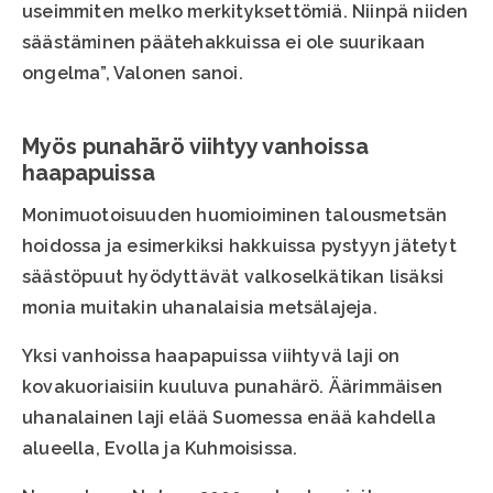
useimmiten melko merkityksettömiä. Niinpä niiden
säästäminen päätehakkuissa ei ole suurikaan
ongelma”, Valonen sanoi.
Myös punahärö viihtyy vanhoissa
haapapuissa
Monimuotoisuuden huomioiminen talousmetsän
hoidossa ja esimerkiksi hakkuissa pystyyn jätetyt
säästöpuut hyödyttävät valkoselkätikan lisäksi
monia muitakin uhanalaisia metsälajeja.
Yksi vanhoissa haapapuissa viihtyvä laji on
kovakuoriaisiin kuuluva punahärö. Äärimmäisen
uhanalainen laji elää Suomessa enää kahdella
alueella, Evolla ja Kuhmoisissa.