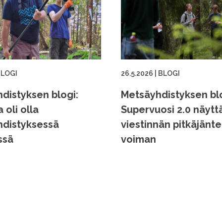
LOGI
26.5.2026
|
BLOGI
distyksen blogi:
Metsäyhdistyksen blo
a oli olla
Supervuosi 2.0 näytt
distyksessä
viestinnän pitkäjänt
ssä
voiman