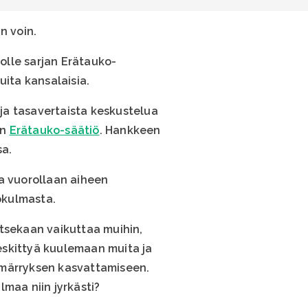
n voin.
olle sarjan Erätauko-
uita kansalaisia.
ja tasavertaista keskustelua
on
Erätauko-säätiö
. Hankkeen
a.
aa vuorollaan aiheen
ökulmasta.
itsekaan vaikuttaa muihin,
eskittyä kuulemaan muita ja
mmärryksen kasvattamiseen.
maa niin jyrkästi?