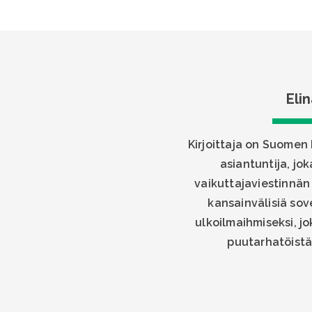
Elin
Kirjoittaja on Suomen
asiantuntija, jo
vaikuttajaviestinnän 
kansainvälisiä sov
ulkoilmaihmiseksi, jo
puutarhatöistä 