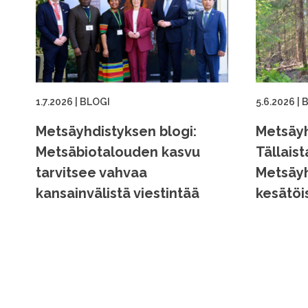
1.7.2026
|
BLOGI
5.6.2026
|
B
Metsäyhdistyksen blogi:
Metsäyh
Metsäbiotalouden kasvu
Tällaist
tarvitsee vahvaa
Metsäyh
kansainvälistä viestintää
kesätöi