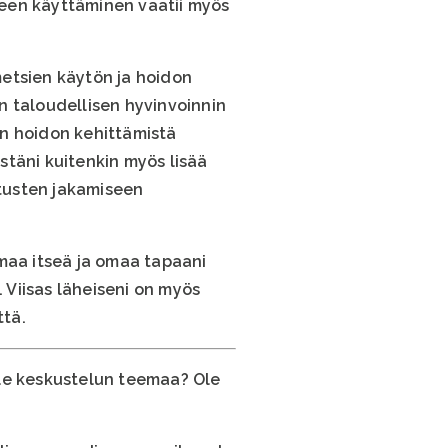
heen käyttäminen vaatii myös
metsien käytön ja hoidon
n taloudellisen hyvinvoinnin
än hoidon kehittämistä
stäni kuitenkin myös lisää
tusten jakamiseen
omaa itseä ja omaa tapaani
. Viisas läheiseni on myös
ttä.
lle keskustelun teemaa? Ole