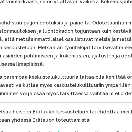
vat voimakkaasti, se on yllättävän vaikeaa. Kokemuspu
kohdistuu paljon odotuksia ja paineita. Odotetaanhan 
mastonmuutoksen ja luontokadon torjuntaan kuin kestävä
, että metsäammattilaiset osallistuvat metsiä ja mets
 keskusteluun. Metsäalan työntekijät tarvitsevat miele
 asioiden pohtimiseen ja kokemusten, ajatusten ja odo
isessa ilmapiirissä.
aa parempaa keskustelukulttuuria taitaa olla kehittää 
tavasti vaikuttaa myös keskustelukulttuuriin ympärilläni
 ihminen voi ja osaa myös tarvittaessa vaihtaa mielipide
metsäaiheiseen Erätauko-keskusteluun tai ehdottaa mei
titään yhdessä Erätauon toteuttamista!