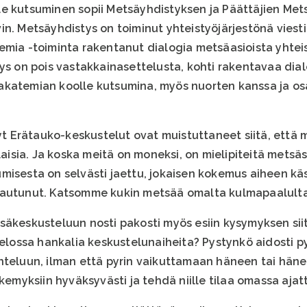
e kutsuminen sopii Metsäyhdistyksen ja Päättäjien Met
in. Metsäyhdistys on toiminut yhteistyöjärjestönä viest
emia -toiminta rakentanut dialogia metsäasioista yhtei
mys on pois vastakkainasettelusta, kohti rakentavaa dia
akatemian koolle kutsumina, myös nuorten kanssa ja os
 Erätauko-keskustelut ovat muistuttaneet siitä, että m
alaisia. Ja koska meitä on moneksi, on mielipiteitä mets
misesta on selvästi jaettu, jokaisen kokemus aiheen käs
atautunut. Katsomme kukin metsää omalta kulmapaalul
äkeskusteluun nosti pakosti myös esiin kysymyksen siitä
 pelossa hankalia keskustelunaiheita? Pystynkö aidosti
nteluun, ilman että pyrin vaikuttamaan häneen tai häne
äkemyksiin hyväksyvästi ja tehdä niille tilaa omassa ajat