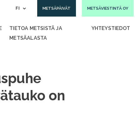
METSÄPÄIVÄT
METSÄVIESTINTÄ OY
E
TIETOA METSISTÄ JA
YHTEYSTIEDOT
METSÄALASTA
uspuhe
Erätauko on