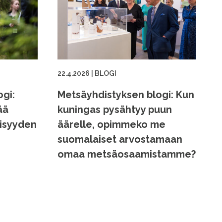
22.4.2026
|
BLOGI
gi:
Metsäyhdistyksen blogi: Kun
ää
kuningas pysähtyy puun
eisyyden
äärelle, opimmeko me
suomalaiset arvostamaan
omaa metsäosaamistamme?