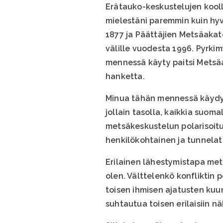
Erätauko-keskustelujen kooll
mielestäni paremmin kuin hyv
1877 ja Päättäjien Metsäakat
välille vuodesta 1996. Pyrki
mennessä käyty paitsi Metsä
hanketta.
Minua tähän mennessä käydyt
jollain tasolla, kaikkia suom
metsäkeskustelun polarisoitu
henkilökohtainen ja tunnel
Erilainen lähestymistapa mets
olen. Välttelenkö konfliktin
toisen ihmisen ajatusten kuu
suhtautua toisen erilaisiin n