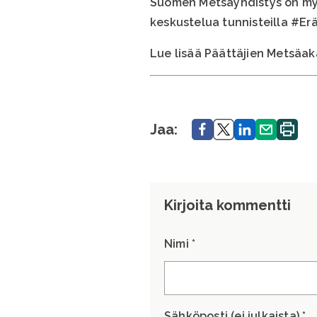
Suomen Metsäyhdistys on m
keskustelua tunnisteilla #Er
Lue lisää Päättäjien Metsäa
Jaa.
Jaa.
Jaa.
Jaa.
Tulosta
Jaa:
sivu.
Kirjoita kommentti
Nimi *
Sähköposti (ei julkaista) *