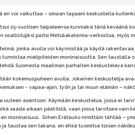
ä en voi vaikuttaa – omaan tapaani keskustella kuitenki
sui 25-vuotisen taipaleensa kunniaksi tänä keväänä ko
n osallistujiksi paitsi Metsäakatemia-verkostoa, myös m
lmä, jonka avulla voi käynnistää ja käydä rakentavaa 
ja tunnistaa mielipiteiden moninaisuutta. Sen taustalla 
 tehdä Suomesta maailman parhaiten keskusteleva kans
stytään kokemuspuheen avulla. Jokainen keskustelija av
okemuksen − vapaa-ajan, työn ja tai muun elämän – näk
va uuteen asentoon: Käymään keskustelua, jossa ei tarv
kä saada aikaan päätöstä, vaan jossa tarvitsee vain k
ten moninaisuus. Siihen Erätauko nimittäin tähtää – y
 ja taustaa sen takana, en ehkä tuomitse toisen näkökul