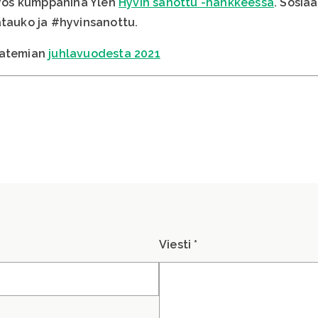
yös kumppanina Ylen
Hyvin sanottu -hankkeessa
. Sosia
ätauko ja #hyvinsanottu.
katemian
juhlavuodesta 2021
Viesti *