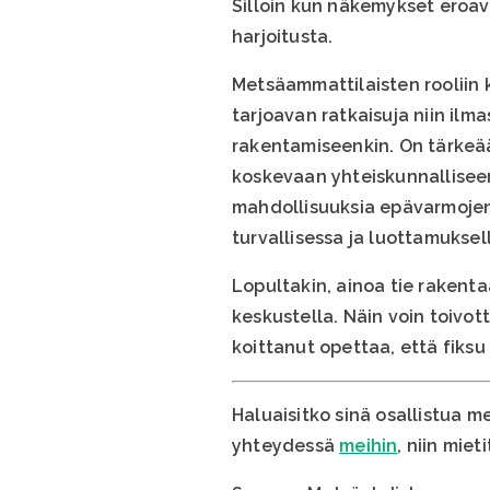
Silloin kun näkemykset eroa
harjoitusta.
Metsäammattilaisten rooliin 
tarjoavan ratkaisuja niin il
rakentamiseenkin. On tärkeää
koskevaan yhteiskunnalliseen
mahdollisuuksia epävarmojen
turvallisessa ja luottamuksell
Lopultakin, ainoa tie rakent
keskustella. Näin voin toivot
koittanut opettaa, että fiksu
Haluaisitko sinä osallistua 
yhteydessä
meihin
, niin mie