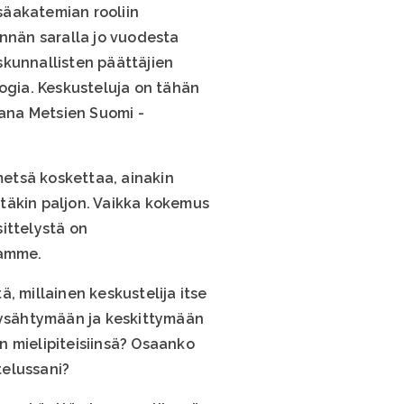
säakatemian rooliin
innän saralla jo vuodesta
skunnallisten päättäjien
logia. Keskusteluja on tähän
ana Metsien Suomi -
etsä koskettaa, ainakin
ästäkin paljon. Vaikka kokemus
ittelystä on
tamme.
, millainen keskustelija itse
 pysähtymään ja keskittymään
n mielipiteisiinsä? Osaanko
telussani?