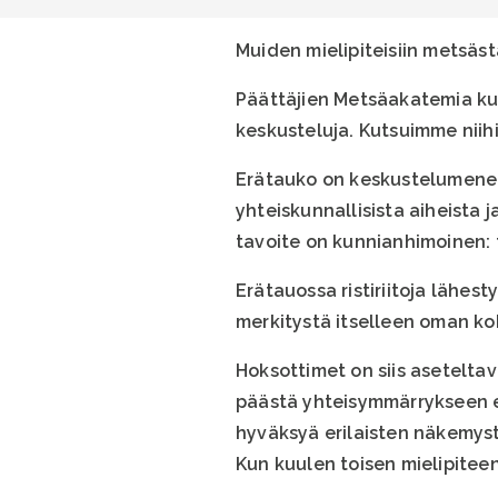
Muiden mielipiteisiin metsäst
Päättäjien Metsäakatemia kut
keskusteluja. Kutsuimme niihi
Erätauko on keskustelumenete
yhteiskunnallisista aiheista 
tavoite on kunnianhimoinen:
Erätauossa ristiriitoja lähe
merkitystä itselleen oman k
Hoksottimet on siis asetelta
päästä yhteisymmärrykseen ei
hyväksyä erilaisten näkemys
Kun kuulen toisen mielipiteen