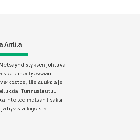
a Antila
 Metsäyhdistyksen johtava
ka koordinoi työssään
verkostoa, tilaisuuksia ja
elluksia. Tunnustautuu
ka intoilee metsän lisäksi
ja hyvistä kirjoista.