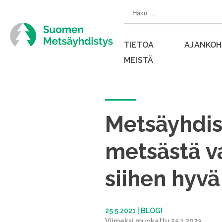
Siirry
Haku:
suoraan
sisältöön
TIETOA
AJANKOH
MEISTÄ
Sulje
valikko
Metsäyhdis
metsästä va
siihen hyvä
25.5.2021
|
BLOGI
Viimeksi muokattu 25.1.2023