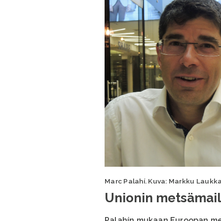
Marc Palahí. Kuva: Markku Laukk
Unionin metsämaill
Palahín mukaan Euroopan metsä