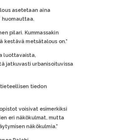
alous asetetaan aina
hí huomauttaa.
inen pilari. Kummassakin
ä kestävä metsätalous on.”
a luottavaista,
ä jatkuvasti urbanisoituvissa
tieteellisen tiedon
pistot voisivat esimerkiksi
yden eri näkökulmat, mutta
täytymisen näkökulmia.”