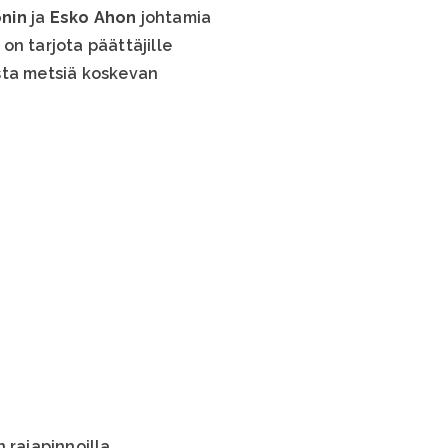
nin
ja
Esko Ahon
johtamia
on tarjota päättäjille
sta metsiä koskevan
 rajapinnoilla.