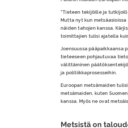
”Tieteen tekijöille ja tutkijo
Mutta nyt kun metsäasioissa 
näiden tahojen kanssa. Kärjis
toimittajien tulisi ajatella kuin
Joensuussa pääpaikkaansa pit
tieteeseen pohjautuvaa tiet
välittäminen päätöksentekijö
ja politiikkaprosesseihin.
Euroopan metsämaiden tulisi 
metsämaiden, kuten Suomen ja 
kanssa. Myös ne ovat metsäis
Metsistä on taloud