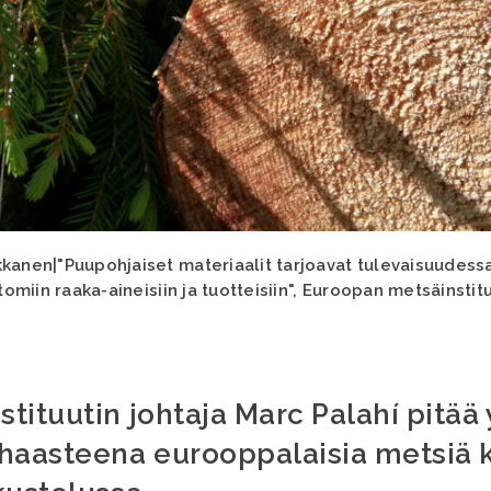
kkanen|"Puupohjaiset materiaalit tarjoavat tulevaisuudess
ttomiin raaka-aineisiin ja tuotteisiin", Euroopan metsäinstit
tituutin johtaja Marc Palahí pitä
 haasteena eurooppalaisia metsiä 