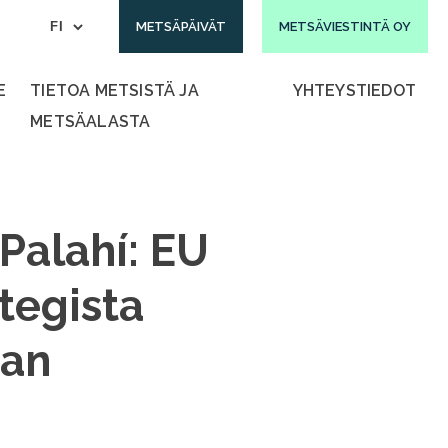
METSÄPÄIVÄT
METSÄVIESTINTÄ OY
E
TIETOA METSISTÄ JA
YHTEYSTIEDOT
METSÄALASTA
Palahí: EU
tegista
aan