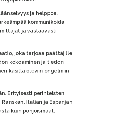
stäänselvyys ja helppoa.
in tärkeämpää kommunikoida
mittajat ja vastaavasti
io, joka tarjoaa päättäjille
don kokoaminen ja tiedon
n käsillä oleviin ongelmiin
 Erityisesti perinteisten
 Ranskan, Italian ja Espanjan
asta kuin pohjoismaat.