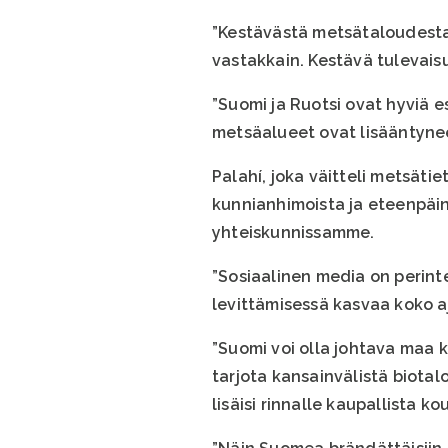
”Kestävästä metsätaloudesta
vastakkain. Kestävä tulevais
”Suomi ja Ruotsi ovat hyviä e
metsäalueet ovat lisääntynee
Palahí, joka väitteli metsäti
kunnianhimoista ja eteenpäin
yhteiskunnissamme.
”Sosiaalinen media on perinte
levittämisessä kasvaa koko aj
”Suomi voi olla johtava maa 
tarjota kansainvälistä biotal
lisäisi rinnalle kaupallista 