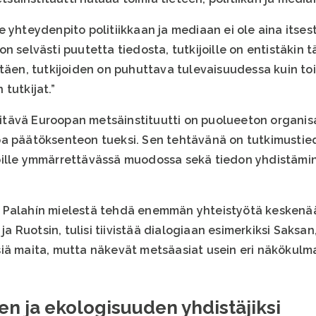
ille yhteydenpito politiikkaan ja mediaan ei ole aina itse
on selvästi puutetta tiedosta, tutkijoille on entistäk
täen, tutkijoiden on puhuttava tulevaisuudessa kuin toi
 tutkijat.”
ävä Euroopan metsäinstituutti on puolueeton organisaat
oa päätöksenteon tueksi. Sen tehtävänä on tutkimustie
ille ymmärrettävässä muodossa sekä tiedon yhdistämine
Palahín mielestä tehdä enemmän yhteistyötä keskenään.
Ruotsin, tulisi tiivistää dialogiaan esimerkiksi Saksan,
iä maita, mutta näkevät metsäasiat usein eri näkökulm
en ja ekologisuuden yhdistäjiksi