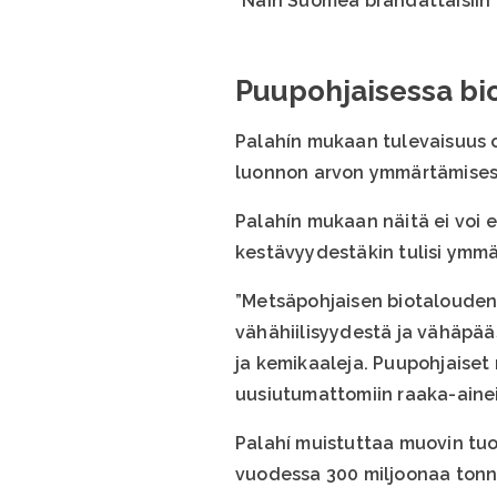
”Näin Suomea brändättäisiin 
Puupohjaisessa bi
Palahín mukaan tulevaisuus o
luonnon arvon ymmärtämisess
Palahín mukaan näitä ei voi er
kestävyydestäkin tulisi ymmä
”Metsäpohjaisen biotalouden 
vähähiilisyydestä ja vähäpää
ja kemikaaleja. Puupohjaiset 
uusiutumattomiin raaka-aineisi
Palahí muistuttaa muovin tuo
vuodessa 300 miljoonaa tonni