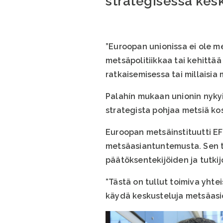
strategisessa kes
”Euroopan unionissa ei ole me
metsäpolitiikkaa tai kehittä
ratkaisemisessa tai millaisia
Palahín mukaan unionin nykyin
strategista pohjaa metsiä kos
Euroopan metsäinstituutti EF
metsäasiantuntemusta. Sen t
päätöksentekijöiden ja tutkij
”Tästä on tullut toimiva yht
käydä keskusteluja metsäasio