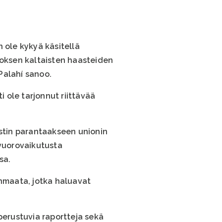
 ole kykyä käsitellä
toksen kaltaisten haasteiden
 Palahí sanoo.
i ole tarjonnut riittävää
estin parantaakseen unionin
vuorovaikutusta
sa.
enmaata, jotka haluavat
 perustuvia raportteja sekä