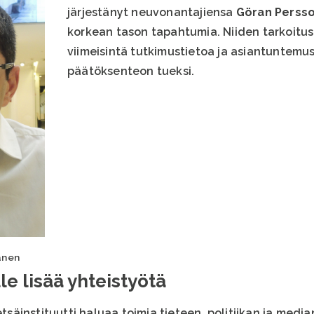
järjestänyt neuvonantajiensa
Göran Persso
korkean tason tapahtumia. Niiden tarkoitus 
viimeisintä tutkimustietoa ja asiantuntemu
päätöksenteon tueksi.
anen
e lisää yhteistyötä
instituutti haluaa toimia tieteen, politiikan ja median