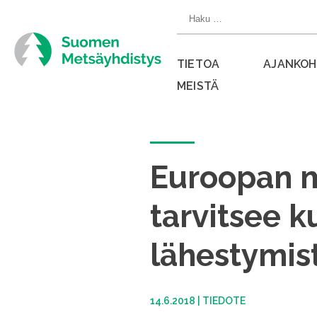
Siirry
Haku:
suoraan
sisältöön
TIETOA
AJANKOH
MEISTÄ
Sulje
valikko
Euroopan m
tarvitsee k
lähestymis
14.6.2018
|
TIEDOTE