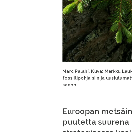
Marc Palahí. Kuva: Markku Lau
fossiilipohjaisiin ja uusiutuma
sanoo.
Euroopan metsäins
puutetta suurena