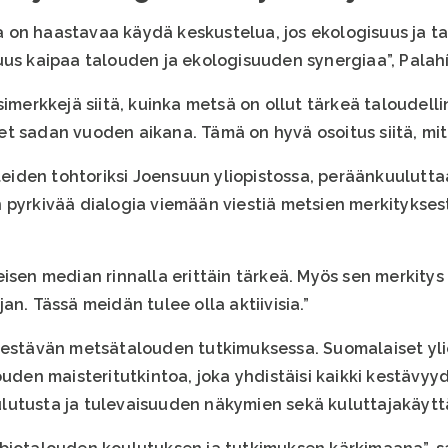
 on haastavaa käydä keskustelua, jos ekologisuus ja t
uus kaipaa talouden ja ekologisuuden synergiaa”, Pala
simerkkejä siitä, kuinka metsä on ollut tärkeä taloudell
t sadan vuoden aikana. Tämä on hyvä osoitus siitä, mit
eteiden tohtoriksi Joensuun yliopistossa, peräänkuulutta
 pyrkivää dialogia viemään viestiä metsien merkityksest
isen median rinnalla erittäin tärkeä. Myös sen merkitys 
an. Tässä meidän tulee olla aktiivisia.”
kestävän metsätalouden tutkimuksessa. Suomalaiset ylio
ouden maisteritutkintoa, joka yhdistäisi kaikki kestävy
koulutusta ja tulevaisuuden näkymien sekä kuluttajakäyt