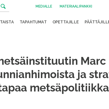
MEDIALLE
MATERIAALIPANKKI
TAISTA
TAPAHTUMAT
OPETTAJILLE
PÄÄTTÄJILL
etsäinstituutin Marc 
unnianhimoista ja stra
tapaa metsäpolitiikk