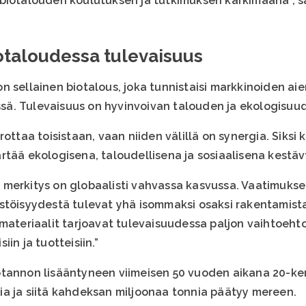
biotalouden koulutuksen ja tutkimuksen kärkimaana”, s
otaloudessa tulevaisuus
n sellainen biotalous, joka tunnistaisi markkinoiden a
ä. Tulevaisuus on hyvinvoivan talouden ja ekologisuud
ottaa toisistaan, vaan niiden välillä on synergia. Siksi 
rtää ekologisena, taloudellisena ja sosiaalisena kestä
merkitys on globaalisti vahvassa kasvussa. Vaatimukse
stöisyydestä tulevat yhä isommaksi osaksi rakentamista,
materiaalit tarjoavat tulevaisuudessa paljon vaihtoehtoja
in ja tuotteisiin.”
tannon lisääntyneen viimeisen 50 vuoden aikana 20-ker
a ja siitä kahdeksan miljoonaa tonnia päätyy mereen.