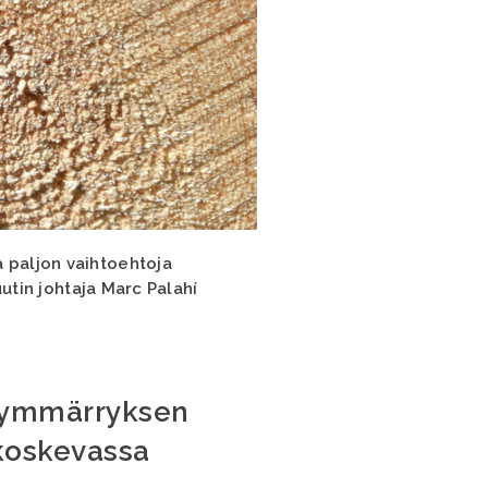
a paljon vaihtoehtoja
uutin johtaja Marc Palahí
ä ymmärryksen
koskevassa