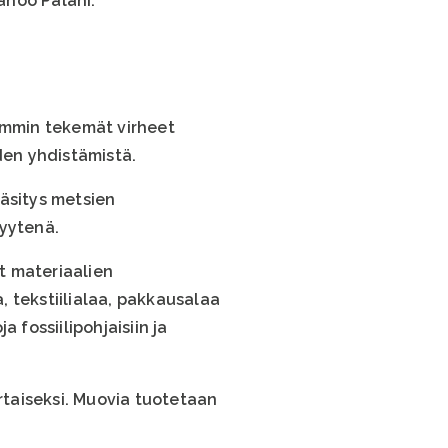
anoo Palahi.
iemmin tekemät virheet
en yhdistämistä.
käsitys metsien
vyytenä.
t materiaalien
 tekstiilialaa, pakkausalaa
 fossiilipohjaisiin ja
taiseksi. Muovia tuotetaan