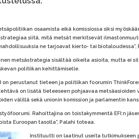
kustelussa.
tsäpolitiikan osaamista eikä komissiossa siksi myöskään
ä strategiaa siitä, mitä metsät merkitsevät ilmastonmuu
 mahdollisuuksia ne tarjoavat kierto- tai biotaloudessa”,
en metsästrategia sisältää oikeita asioita, mutta ei silt
kevan politiikan kehittämiselle.
I on perustanut tieteen ja politiikan foorumin ThinkFor
ehtävä on lisätä tieteeseen pohjaavaa metsäasioiden 
oiden välillä sekä unionin komission ja parlamentin kans
eistyöfoorumi. Rahoittajina on toistakymmentä EFI:n jäs
ista Euroopan tasolla”, Palahí toteaa.
Instituutti on laatinut useita tutkimukseen