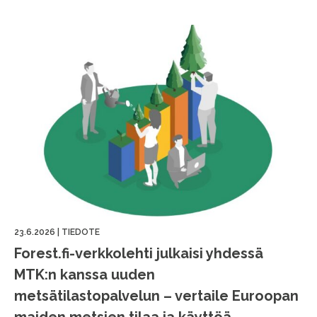
23.6.2026
|
TIEDOTE
Forest.fi-verkkolehti julkaisi yhdessä
MTK:n kanssa uuden
metsätilastopalvelun – vertaile Euroopan
maiden metsien tilaa ja käyttöä