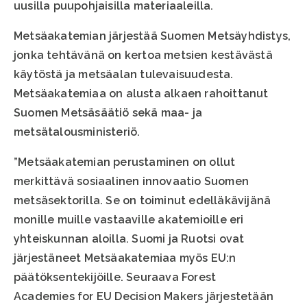
uusilla puupohjaisilla materiaaleilla.
Metsäakatemian järjestää Suomen Metsäyhdistys,
jonka tehtävänä on kertoa metsien kestävästä
käytöstä ja metsäalan tulevaisuudesta.
Metsäakatemiaa on alusta alkaen rahoittanut
Suomen Metsäsäätiö sekä maa- ja
metsätalousministeriö.
”Metsäakatemian perustaminen on ollut
merkittävä sosiaalinen innovaatio Suomen
metsäsektorilla. Se on toiminut edelläkävijänä
monille muille vastaaville akatemioille eri
yhteiskunnan aloilla. Suomi ja Ruotsi ovat
järjestäneet Metsäakatemiaa myös EU:n
päätöksentekijöille. Seuraava Forest
Academies for EU Decision Makers järjestetään