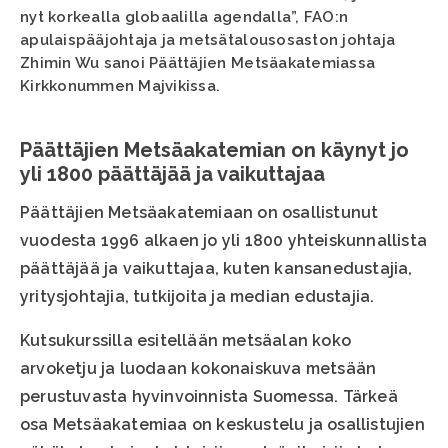
nyt korkealla globaalilla agendalla”, FAO:n
apulaispääjohtaja ja metsätalousosaston johtaja
Zhimin Wu sanoi Päättäjien Metsäakatemiassa
Kirkkonummen Majvikissa.
Päättäjien Metsäakatemian on käynyt jo
yli 1800 päättäjää ja vaikuttajaa
Päättäjien Metsäakatemiaan on osallistunut
vuodesta 1996 alkaen jo yli 1800 yhteiskunnallista
päättäjää ja vaikuttajaa, kuten kansanedustajia,
yritysjohtajia, tutkijoita ja median edustajia.
Kutsukurssilla esitellään metsäalan koko
arvoketju ja luodaan kokonaiskuva metsään
perustuvasta hyvinvoinnista Suomessa. Tärkeä
osa Metsäakatemiaa on keskustelu ja osallistujien