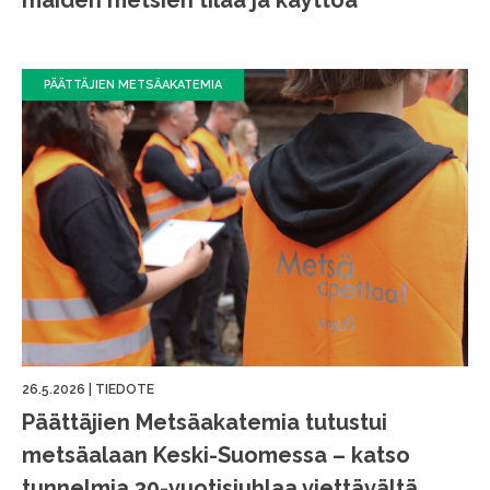
PÄÄTTÄJIEN METSÄAKATEMIA
26.5.2026
|
TIEDOTE
Päättäjien Metsäakatemia tutustui
metsäalaan Keski-Suomessa – katso
tunnelmia 30-vuotisjuhlaa viettävältä