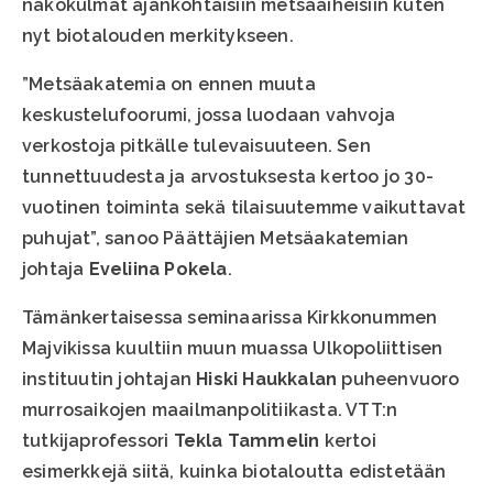
näkökulmat ajankohtaisiin metsäaiheisiin kuten
nyt biotalouden merkitykseen.
”Metsäakatemia on ennen muuta
keskustelufoorumi, jossa luodaan vahvoja
verkostoja pitkälle tulevaisuuteen. Sen
tunnettuudesta ja arvostuksesta kertoo jo 30-
vuotinen toiminta sekä tilaisuutemme vaikuttavat
puhujat”, sanoo Päättäjien Metsäakatemian
johtaja
Eveliina Pokela
.
Tämänkertaisessa seminaarissa Kirkkonummen
Majvikissa kuultiin muun muassa Ulkopoliittisen
instituutin johtajan
Hiski Haukkalan
puheenvuoro
murrosaikojen maailmanpolitiikasta. VTT:n
tutkijaprofessori
Tekla Tammelin
kertoi
esimerkkejä siitä, kuinka biotaloutta edistetään