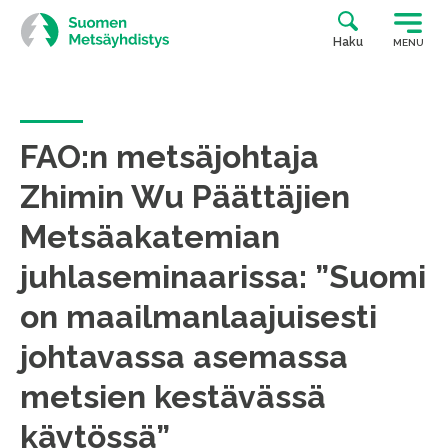
Siirry
suoraan
Haku
MENU
sisältöön
FAO:n metsäjohtaja
Zhimin Wu Päättäjien
Metsäakatemian
juhlaseminaarissa: ”Suomi
on maailmanlaajuisesti
johtavassa asemassa
metsien kestävässä
käytössä”