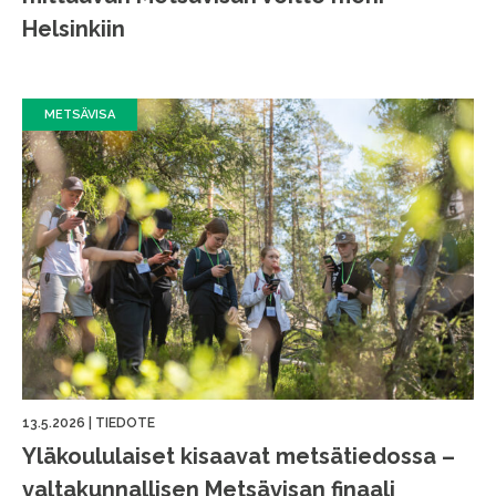
Helsinkiin
METSÄVISA
13.5.2026
|
TIEDOTE
Yläkoululaiset kisaavat metsätiedossa –
valtakunnallisen Metsävisan finaali