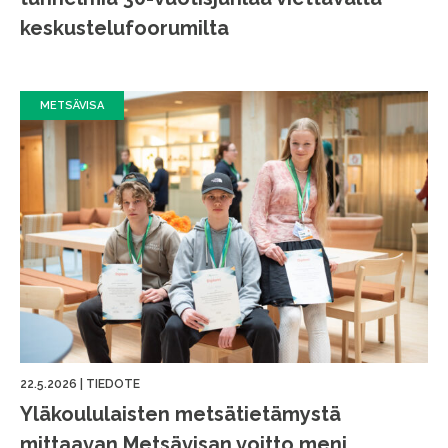
keskustelufoorumilta
METSÄVISA
22.5.2026
|
TIEDOTE
Yläkoululaisten metsätietämystä
mittaavan Metsävisan voitto meni