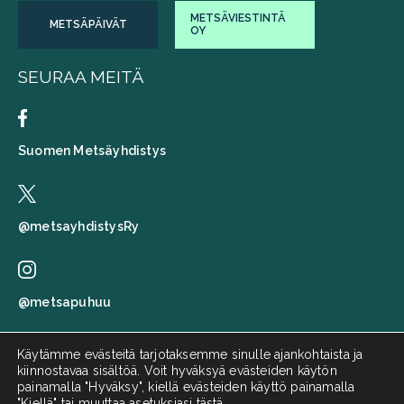
METSÄVIESTINTÄ
METSÄPÄIVÄT
OY
SEURAA MEITÄ
Suomen Metsäyhdistys
@metsayhdistysRy
@metsapuhuu
Käytämme evästeitä tarjotaksemme sinulle ajankohtaista ja
kiinnostavaa sisältöä. Voit hyväksyä evästeiden käytön
Suomen metsäyhdistys
painamalla "Hyväksy", kiellä evästeiden käyttö painamalla
"Kiellä" tai
muuttaa asetuksiasi tästä
.