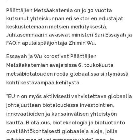
Päättäjien Metsäakatemia on jo 30 vuotta
kutsunut yhteiskunnan eri sektorien edustajat
keskustelemaan metsien merkityksestä.
Juhlaseminaarin avasivat ministeri Sari Essayah ja
FAO:n apulaispääjohtaja Zhimin Wu.
Essayah ja Wu korostivat Päättäjien
Metsäakatemian avajaisissa 6. toukokuuta
metsäbiotalouden roolia globaalissa siirtymässä
kohti kestävämpää kehitystä.
”EU:n on myös aktiivisesti vahvistettava globaalia
johtajuuttaan biotaloudessa investointien,
innovaatioiden ja kansainvälisen yhteistyön
kautta. Biotalous, bioteknologia ja biotuotanto
ovat lähtökohtaisesti globaaleja aloja, joilla