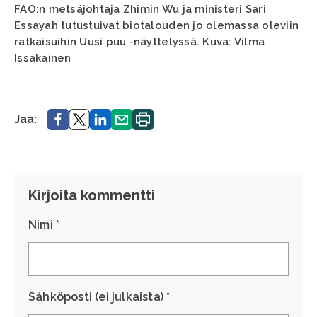
FAO:n metsäjohtaja Zhimin Wu ja ministeri Sari
Essayah tutustuivat biotalouden jo olemassa oleviin
ratkaisuihin Uusi puu -näyttelyssä. Kuva: Vilma
Issakainen
Jaa.
Jaa.
Jaa.
Jaa.
Tulosta
Jaa:
sivu.
Kirjoita kommentti
Nimi *
Sähköposti (ei julkaista) *