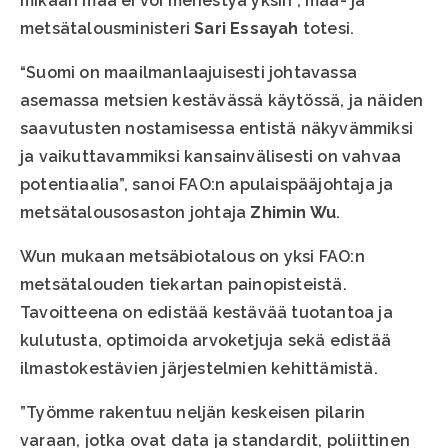
mikään maa ei voi menestyä yksin”, maa- ja
metsätalousministeri
Sari Essayah
totesi.
“Suomi on maailmanlaajuisesti johtavassa
asemassa metsien kestävässä käytössä, ja näiden
saavutusten nostamisessa entistä näkyvämmiksi
ja vaikuttavammiksi kansainvälisesti on vahvaa
potentiaalia”, sanoi FAO:n apulaispääjohtaja ja
metsätalousosaston johtaja
Zhimin Wu
.
Wun mukaan metsäbio­talous on yksi FAO:n
metsätalouden tiekartan painopisteistä.
Tavoitteena on edistää kestävää tuotantoa ja
kulutusta, optimoida arvoketjuja sekä edistää
ilmastokestävien järjestelmien kehittämistä.
”Työmme rakentuu neljän keskeisen pilarin
varaan, jotka ovat data ja standardit, poliittinen