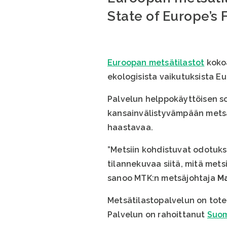
State of Europe’s 
Euroopan metsätilastot
kokoa
ekologisista vaikutuksista Eu
Palvelun helppokäyttöisen so
kansainvälistyvämpään metsäk
haastavaa.
”Metsiin kohdistuvat odotuks
tilannekuvaa siitä, mitä met
sanoo MTK:n metsäjohtaja
Ma
Metsätilastopalvelun on tote
Palvelun on rahoittanut
Suom