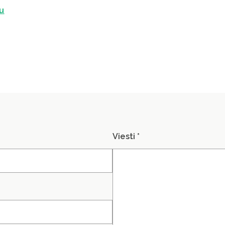
u
Viesti *