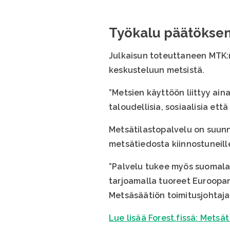
Työkalu päätöksent
Julkaisun toteuttaneen MTK:
keskusteluun metsistä.
”Metsien käyttöön liittyy ain
taloudellisia, sosiaalisia et
Metsätilastopalvelu on suunna
metsätiedosta kiinnostuneill
”Palvelu tukee myös suomala
tarjoamalla tuoreet Euroopan
Metsäsäätiön toimitusjohtaj
Lue lisää Forest.fissä: Mets