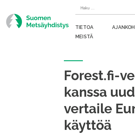
Siirry
Haku:
suoraan
sisältöön
TIETOA
AJANKOH
MEISTÄ
Sulje
valikko
Forest.fi-v
kanssa uud
vertaile Eu
käyttöä