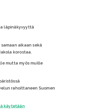
a läpinäkyvyyttä
la samaan aikaan sekä
-Hakola korostaa.
ille mutta myös muille
päristössä
alvelun rahoittaneen Suomen
tä käytetään