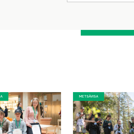
SA
METSÄVISA