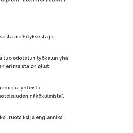
sesta merkityksestä ja
mä tuo odotetun työkalun yhä
 eri maista on ollut
parempaa yhteistä
uotoisuuden näkökulmista”,
i, ruotsiksi ja englanniksi.