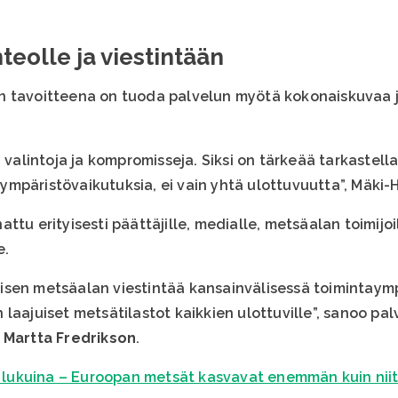
eolle ja viestintään
n tavoitteena on tuoda palvelun myötä kokonaiskuvaa j
a valintoja ja kompromisseja. Siksi on tärkeää tarkastel
tä ympäristövaikutuksia, ei vain yhtä ulottuvuutta”, Mäki
ttu erityisesti päättäjille, medialle, metsäalan toimijo
e.
isen metsäalan viestintää kansainvälisessä toimintaym
 laajuiset metsätilastot kaikkien ulottuville”, sanoo p
a
Martta Fredrikson
.
ät lukuina – Euroopan metsät kasvavat enemmän kuin nii