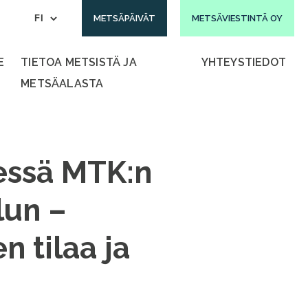
METSÄPÄIVÄT
METSÄVIESTINTÄ OY
E
TIETOA METSISTÄ JA
YHTEYSTIEDOT
METSÄALASTA
dessä MTK:n
lun –
 tilaa ja