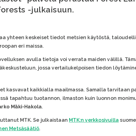
Forests -julkaisuun.
a yhteen keskeiset tiedot metsien käytöstä, taloudelli
roopan eri maissa.
velluksen avulla tietoja voi verrata maiden välillä. Tä
eskusteluun, jossa vertailukelpoisen tiedon löytäminen
et kasvavat kaikkialla maailmassa. Samalla tarvitaan 
sissä tapahtuu tuotannon, ilmaston kuin luonnon monim
rko Mäki-Hakola
.
uttanut MTK. Se julkaistaan
MTK:n verkkosivuilla
suomeks
en Metsäsäätiö
.