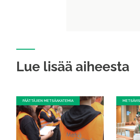
Lue lisää aiheesta
PÄÄTTÄJIEN METSÄAKATEMIA
METSÄVI