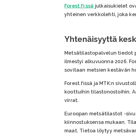
Forest.fi:ssä
julkaisukielet o
yhteinen verkkolehti, joka ke
Yhtenäisyyttä kesk
Metsätilastopalvelun tiedot
ilmestyi alkuvuonna 2026. Fo
sovitaan metsien kestävän ho
Forest.fissä ja MTK:n sivustol
koottuihin tilastonostoihin.
virrat.
Euroopan metsätilastot -siv
kiinnostuksensa mukaan. Tila
maat. Tietoa löytyy metsävar