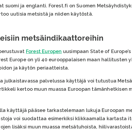
vat suomi ja englanti. Forest.fi on Suomen Metsäyhdist
rtoo uutisia metsistä ja niiden käytöstä.
eisiin metsäindikaattoreihin
 perustuvat
Forest Europen
uusimpaan State of Europe’s F
rest Europe on yli 40 eurooppalaisen maan hallitusten y
idon ja käytön periaatteista.
la julkaistavassa palvelussa käyttäjä voi tutustua Metsät
 Artikkeli kertoo muun muassa Euroopan tämänhetkisen 
ulla käyttäjä pääsee tarkastelemaan lukuja Euroopan m
stoja voi suodattaa esimerkiksi klikkaamalla kartasta 
ojen lisäksi muun muassa metsätuhoista, hiilivarastois