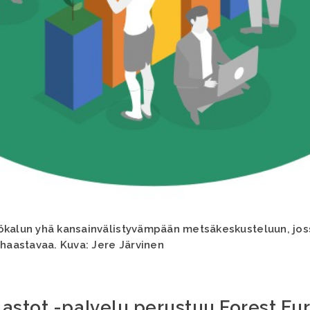
ökalun yhä kansainvälistyvämpään metsäkeskusteluun, jos
 haastavaa. Kuva: Jere Järvinen
astot -palvelu perustuu Forest E