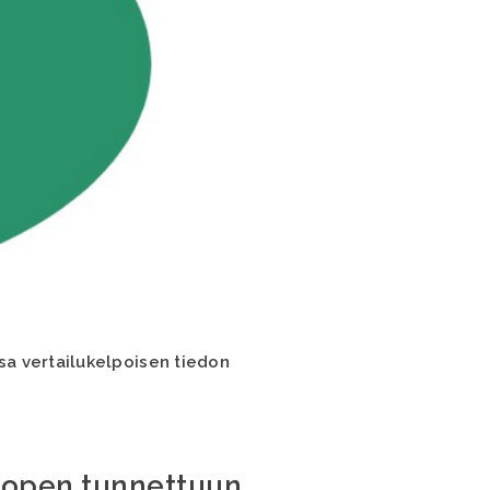
sa vertailukelpoisen tiedon
uropen tunnettuun