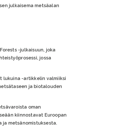
yksen julkaisema metsäalan
orests -julkaisuun, joka
hteistyöprosessi, jossa
 lukuina -artikkelin valmiiksi
metsätaseen ja biotalouden
etsävaroista oman
itseään kiinnostavat Euroopan
ta ja metsänomistuksesta.