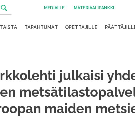
MEDIALLE
MATERIAALIPANKKI
TAISTA
TAPAHTUMAT
OPETTAJILLE
PÄÄTTÄJILL
erkkolehti julkaisi yh
en metsätilastopalve
roopan maiden metsien