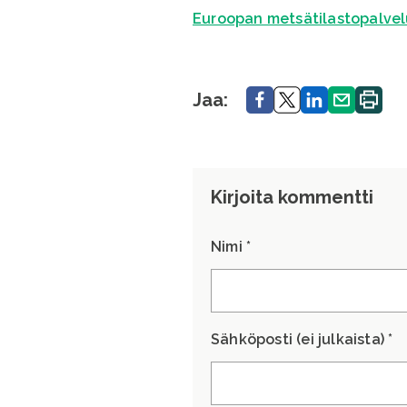
Euroopan metsätilastopalvel
Jaa.
Jaa.
Jaa.
Jaa.
Tulosta
Jaa:
sivu.
Kirjoita kommentti
Nimi *
Sähköposti (ei julkaista) *