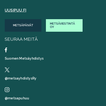
UUSIPUU.FI
METSÄVIESTINTÄ
METSÄPÄIVÄT
OY
SEURAA MEITÄ
Suomen Metsäyhdistys
@metsayhdistysRy
@metsapuhuu