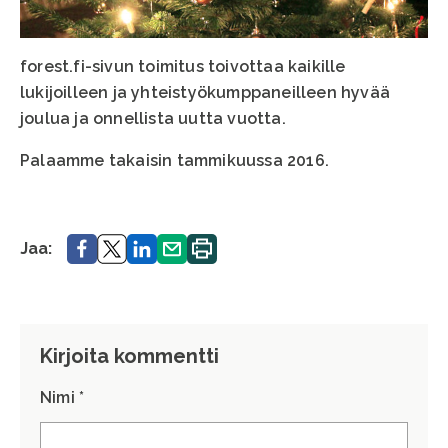
forest.fi-sivun toimitus toivottaa kaikille
lukijoilleen ja yhteistyökumppaneilleen hyvää
joulua ja onnellista uutta vuotta.
Palaamme takaisin tammikuussa 2016.
Jaa.
Jaa.
Jaa.
Jaa.
Tulosta
Jaa:
sivu.
Kirjoita kommentti
Nimi *