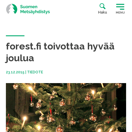
Siirry
suoraan
Haku
MENU
sisältöön
forest.fi toivottaa hyvää
joulua
23.12.2015
|
TIEDOTE