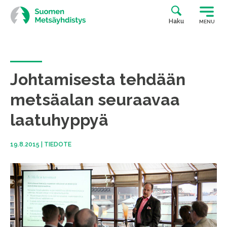
Siirry
suoraan
Haku
MENU
sisältöön
Johtamisesta tehdään
metsäalan seuraavaa
laatuhyppyä
19.8.2015
|
TIEDOTE