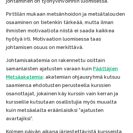
johtaminen on työhyvinvoinnin luomisessa.
Pirttilän mukaan metsänhoidon ja metsätalouden
osaaminen on tietenkin tärkeää, mutta ilman
ihmisten motivaatiota niistä ei saada kaikkea
hyötyä irti. Motivaation luomisessa taas
johtamisen osuus on merkittävä.
Johtamisakatemia on rakennettu osittain
samanlaisten ajatusten varaan kuin
Päättäjien
Metsäakatemia
: akatemian ohjausryhmä kutsuu
saamiensa ehdotusten perusteella kurssien
osanottajat, jokainen käy kurssin vain kerran ja
kursseille kutsutaan osallistujia myös muualta
kuin metsäalalta eräänlaisiksi ”ajatusten
avartajiksi”.
Kolmen päivän aikana järjestettävistä kursseista