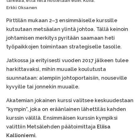
tärkeää, että niitä nostetaan esiin. Kuva:
Erkki Oksanen
Pirttilän mukaan 2‒3 ensimmäiselle kurssille
kutsutaan metsäalan ylintä johtoa. Tällä keinoin
johtamisen merkitys pyritään saamaan heti
työpaikkojen toimintaan strategiselle tasolle.
Jatkossa ja erityisesti vuoden 2017 jälkeen tulee
harkittavaksi, mihin muualle koulutusta
suunnataan: alempiin johtoportaisiin, nouseville
kyvyille tai jonnekin muualle.
Akatemian jokainen kurssi valitsee keskuudestaan
”kympin”, joka on eräänlainen lähettiläs kahden
kurssin välillä. Ensimmäisen kurssin kympiksi
valittiin Metsälehden päätoimittaja
Eliisa
Kallioniemi
.