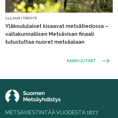
13.5.2026
|
TIEDOTE
Yläkoululaiset kisaavat metsätiedossa –
valtakunnallisen Metsävisan finaali
tutustuttaa nuoret metsäalaan
KAIKKI UUTISET
METSÄVIESTINTÄÄ VUODESTA 1877