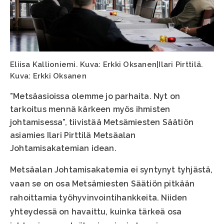
Eliisa Kallioniemi. Kuva: Erkki Oksanen|Ilari Pirttilä.
Kuva: Erkki Oksanen
”Metsäasioissa olemme jo parhaita. Nyt on
tarkoitus mennä kärkeen myös ihmisten
johtamisessa”, tiivistää Metsämiesten Säätiön
asiamies Ilari Pirttilä Metsäalan
Johtamisakatemian idean.
Metsäalan Johtamisakatemia ei syntynyt tyhjästä,
vaan se on osa Metsämiesten Säätiön pitkään
rahoittamia työhyvinvointihankkeita. Niiden
yhteydessä on havaittu, kuinka tärkeä osa