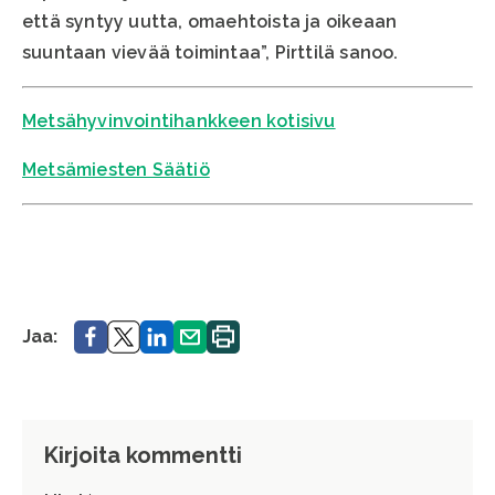
että syntyy uutta, omaehtoista ja oikeaan
suuntaan vievää toimintaa”, Pirttilä sanoo.
Metsähyvinvointihankkeen kotisivu
Metsämiesten Säätiö
Jaa.
Jaa.
Jaa.
Jaa.
Tulosta
Jaa:
sivu.
Kirjoita kommentti