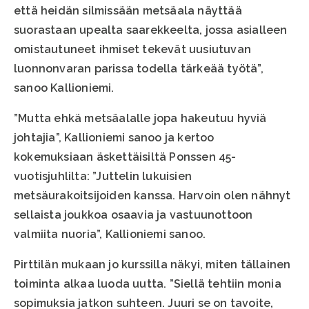
että heidän silmissään metsäala näyttää
suorastaan upealta saarekkeelta, jossa asialleen
omistautuneet ihmiset tekevät uusiutuvan
luonnonvaran parissa todella tärkeää työtä”,
sanoo Kallioniemi.
”Mutta ehkä metsäalalle jopa hakeutuu hyviä
johtajia”, Kallioniemi sanoo ja kertoo
kokemuksiaan äskettäisiltä Ponssen 45-
vuotisjuhlilta: ”Juttelin lukuisien
metsäurakoitsijoiden kanssa. Harvoin olen nähnyt
sellaista joukkoa osaavia ja vastuunottoon
valmiita nuoria”, Kallioniemi sanoo.
Pirttilän mukaan jo kurssilla näkyi, miten tällainen
toiminta alkaa luoda uutta. ”Siellä tehtiin monia
sopimuksia jatkon suhteen. Juuri se on tavoite,