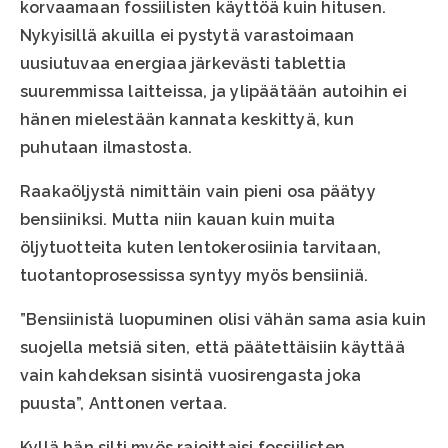
korvaamaan fossiilisten käyttöä kuin hitusen.
Nykyisillä akuilla ei pystytä varastoimaan
uusiutuvaa energiaa järkevästi tablettia
suuremmissa laitteissa, ja ylipäätään autoihin ei
hänen mielestään kannata keskittyä, kun
puhutaan ilmastosta.
Raakaöljystä nimittäin vain pieni osa päätyy
bensiiniksi. Mutta niin kauan kuin muita
öljytuotteita kuten lentokerosiinia tarvitaan,
tuotantoprosessissa syntyy myös bensiiniä.
”Bensiinistä luopuminen olisi vähän sama asia kuin
suojella metsiä siten, että päätettäisiin käyttää
vain kahdeksan sisintä vuosirengasta joka
puusta”, Anttonen vertaa.
Kyllä hän silti myös rajoittaisi fossiilisten