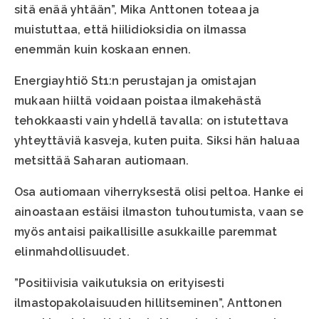
sitä enää yhtään”, Mika Anttonen toteaa ja
muistuttaa, että hiilidioksidia on ilmassa
enemmän kuin koskaan ennen.
Energiayhtiö St1:n perustajan ja omistajan
mukaan hiiltä voidaan poistaa ilmakehästä
tehokkaasti vain yhdellä tavalla: on istutettava
yhteyttäviä kasveja, kuten puita. Siksi hän haluaa
metsittää Saharan autiomaan.
Osa autiomaan viherryksestä olisi peltoa. Hanke ei
ainoastaan estäisi ilmaston tuhoutumista, vaan se
myös antaisi paikallisille asukkaille paremmat
elinmahdollisuudet.
”Positiivisia vaikutuksia on erityisesti
ilmastopakolaisuuden hillitseminen”, Anttonen