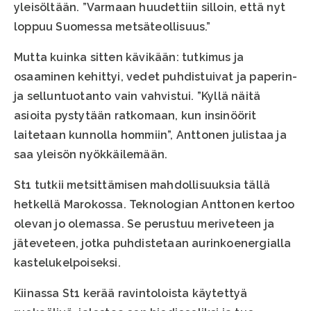
yleisöltään. ”Varmaan huudettiin silloin, että nyt
loppuu Suomessa metsäteollisuus.”
Mutta kuinka sitten kävikään: tutkimus ja
osaaminen kehittyi, vedet puhdistuivat ja paperin-
ja selluntuotanto vain vahvistui. ”Kyllä näitä
asioita pystytään ratkomaan, kun insinöörit
laitetaan kunnolla hommiin”, Anttonen julistaa ja
saa yleisön nyökkäilemään.
St1 tutkii metsittämisen mahdollisuuksia tällä
hetkellä Marokossa. Teknologian Anttonen kertoo
olevan jo olemassa. Se perustuu meriveteen ja
jäteveteen, jotka puhdistetaan aurinkoenergialla
kastelukelpoiseksi.
Kiinassa St1 kerää ravintoloista käytettyä