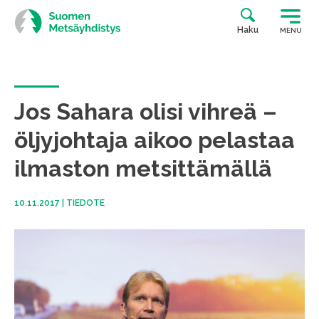
Siirry
suoraan
Haku
MENU
sisältöön
Jos Sahara olisi vihreä –
öljyjohtaja aikoo pelastaa
ilmaston metsittämällä
10.11.2017
|
TIEDOTE