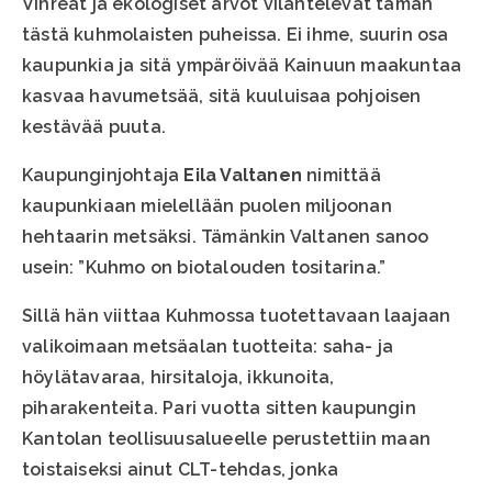
Vihreät ja ekologiset arvot vilahtelevat tämän
tästä kuhmolaisten puheissa. Ei ihme, suurin osa
kaupunkia ja sitä ympäröivää Kainuun maakuntaa
kasvaa havumetsää, sitä kuuluisaa pohjoisen
kestävää puuta.
Kaupunginjohtaja
Eila Valtanen
nimittää
kaupunkiaan mielellään puolen miljoonan
hehtaarin metsäksi. Tämänkin Valtanen sanoo
usein: ”Kuhmo on biotalouden tositarina.”
Sillä hän viittaa Kuhmossa tuotettavaan laajaan
valikoimaan metsäalan tuotteita: saha- ja
höylätavaraa, hirsitaloja, ikkunoita,
piharakenteita. Pari vuotta sitten kaupungin
Kantolan teollisuusalueelle perustettiin maan
toistaiseksi ainut CLT-tehdas, jonka