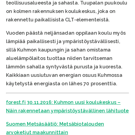
teollisuusalueesta ja sahasta. Tuupalan puukoulu
on kolmen rakennuksen koulukeskus, joka on
rakennettu paikallisista CLT-elementeistä.
Vuoden päästä neljänsadan oppilaan koulu myös
lämpiää paikallisesti ja ympäristöystävällisesti,
sillä Kuhmon kaupungin ja sahan omistama
aluelämpölaitos tuottaa niiden tarvitseman
lämmön sahalla syntyvästä purusta ja kuoresta.
Kaikkiaan uusiutuvan energian osuus Kuhmossa
käytetystä energiasta on lähes 70 prosenttia.
forest.fi 30.11.2016: Kuhmon uusi koulukeskus –
Näin rakennetaan ympäristöystävällinen lähituote
Suomen Metsäsäätiö: Metsäbiotalouden
arvoketjut maakunnittain