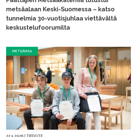
metsäalaan Keski-Suomessa – katso
tunnelmia 30-vuotisjuhlaa viettävältä
keskustelufoorumilta
METSÄVISA
22.5.2026
|
TIEDOTE