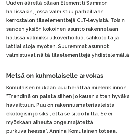
Uuden äärellä ollaan Elementti Sammon
hallissakin, jossa valmistuu parhaillaan
kerrostalon tilaelementtejä CLT-levyistä. Toisin
sanoen yksiön kokoinen asunto rakennetaan
hallissa valmiiksi ulkoverhoilua, sähkötöitä ja
lattialistoja myöten. Suuremmat asunnot
valmistuvat näitä tilaelementtejä yhdistelemällä.
Metsä on kuhmolaiselle arvokas
Komulaisen mukaan puu herättää mielenkiinnon.
”Trendinä on palata siihen jo kauan sitten hyväksi
havaittuun. Puu on rakennusmateriaaleista
ekologisin jo siksi, että se sitoo hiiltä. Se ei
myöskään aiheuta ongelmajätettä
purkuvaiheessa”, Annina Komulainen toteaa.