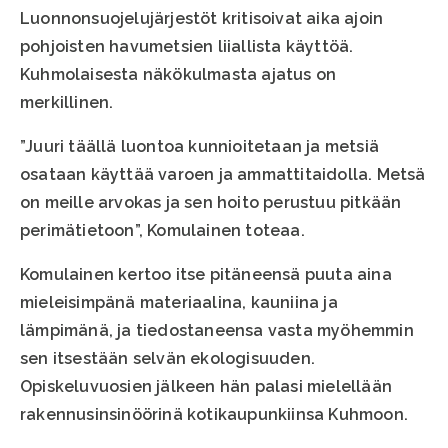
Luonnonsuojelujärjestöt kritisoivat aika ajoin
pohjoisten havumetsien liiallista käyttöä.
Kuhmolaisesta näkökulmasta ajatus on
merkillinen.
”Juuri täällä luontoa kunnioitetaan ja metsiä
osataan käyttää varoen ja ammattitaidolla. Metsä
on meille arvokas ja sen hoito perustuu pitkään
perimätietoon”, Komulainen toteaa.
Komulainen kertoo itse pitäneensä puuta aina
mieleisimpänä materiaalina, kauniina ja
lämpimänä, ja tiedostaneensa vasta myöhemmin
sen itsestään selvän ekologisuuden.
Opiskeluvuosien jälkeen hän palasi mielellään
rakennusinsinöörinä kotikaupunkiinsa Kuhmoon.