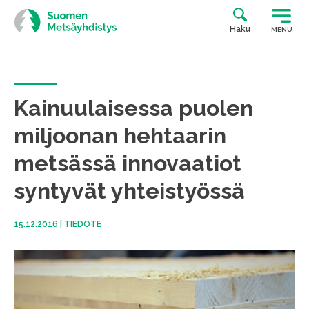
Siirry
suoraan
Haku
MENU
sisältöön
Kainuulaisessa puolen
miljoonan hehtaarin
metsässä innovaatiot
syntyvät yhteistyössä
15.12.2016
|
TIEDOTE