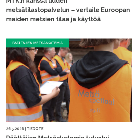
MTK:n kanssa uuden
metsätilastopalvelun – vertaile Euroopan
maiden metsien tilaa ja käyttöä
PÄÄTTÄJIEN METSÄAKATEMIA
26.5.2026
|
TIEDOTE
Päättäjien Metsäakatemia tutustui