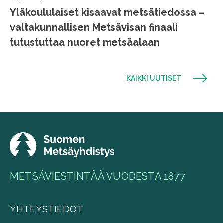
Yläkoululaiset kisaavat metsätiedossa –
valtakunnallisen Metsävisan finaali
tutustuttaa nuoret metsäalaan
KAIKKI UUTISET
METSÄVIESTINTÄÄ VUODESTA 1877
YHTEYSTIEDOT