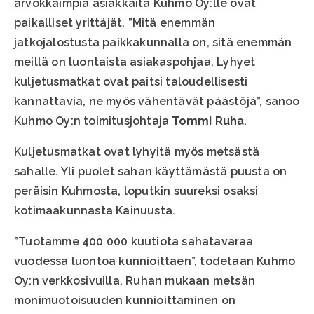
arvokkaimpia asiakkaita Kuhmo Oy:lle ovat
paikalliset yrittäjät. ”Mitä enemmän
jatkojalostusta paikkakunnalla on, sitä enemmän
meillä on luontaista asiakaspohjaa. Lyhyet
kuljetusmatkat ovat paitsi taloudellisesti
kannattavia, ne myös vähentävät päästöjä”, sanoo
Kuhmo Oy:n toimitusjohtaja
Tommi Ruha
.
Kuljetusmatkat ovat lyhyitä myös metsästä
sahalle. Yli puolet sahan käyttämästä puusta on
peräisin Kuhmosta, loputkin suureksi osaksi
kotimaakunnasta Kainuusta.
”Tuotamme 400 000 kuutiota sahatavaraa
vuodessa luontoa kunnioittaen”, todetaan Kuhmo
Oy:n verkkosivuilla. Ruhan mukaan metsän
monimuotoisuuden kunnioittaminen on