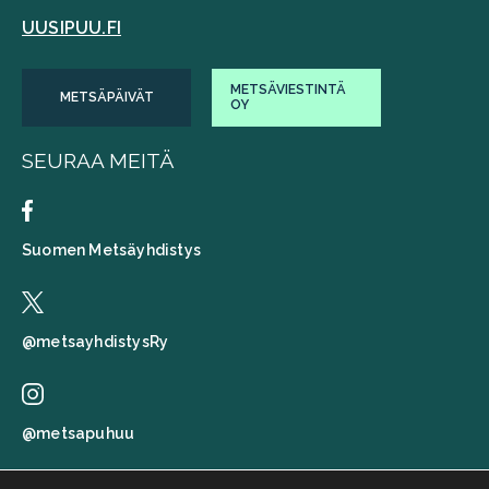
UUSIPUU.FI
METSÄVIESTINTÄ
METSÄPÄIVÄT
OY
SEURAA MEITÄ
Suomen Metsäyhdistys
@metsayhdistysRy
@metsapuhuu