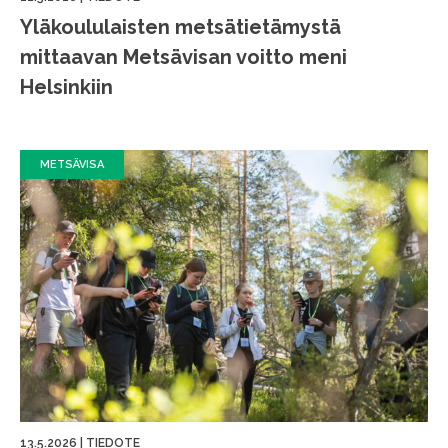
Yläkoululaisten metsätietämystä
mittaavan Metsävisan voitto meni
Helsinkiin
METSÄVISA
13.5.2026
|
TIEDOTE