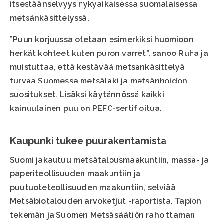
itsestäänselvyys nykyaikaisessa suomalaisessa
metsänkäsittelyssä.
”Puun korjuussa otetaan esimerkiksi huomioon
herkät kohteet kuten puron varret”, sanoo Ruha ja
muistuttaa, että kestävää metsänkäsittelyä
turvaa Suomessa metsälaki ja metsänhoidon
suositukset. Lisäksi käytännössä kaikki
kainuulainen puu on PEFC-sertifioitua.
Kaupunki tukee puurakentamista
Suomi jakautuu metsätalousmaakuntiin, massa- ja
paperiteollisuuden maakuntiin ja
puutuoteteollisuuden maakuntiin, selviää
Metsäbiotalouden arvoketjut -raportista. Tapion
tekemän ja Suomen Metsäsäätiön rahoittaman