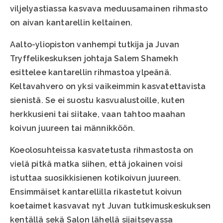
viljelyastiassa kasvava meduusamainen rihmasto
on aivan kantarellin keltainen.
Aalto-yliopiston vanhempi tutkija ja Juvan
Tryffelikeskuksen johtaja Salem Shamekh
esittelee kantarellin rihmastoa ylpeänä.
Keltavahvero on yksi vaikeimmin kasvatettavista
sienistä. Se ei suostu kasvualustoille, kuten
herkkusieni tai siitake, vaan tahtoo maahan
koivun juureen tai männikköön.
Koeolosuhteissa kasvatetusta rihmastosta on
vielä pitkä matka siihen, että jokainen voisi
istuttaa suosikkisienen kotikoivun juureen.
Ensimmäiset kantarellilla rikastetut koivun
koetaimet kasvavat nyt Juvan tutkimuskeskuksen
kentällä sekä Salon lähellä sijaitsevassa