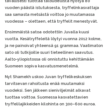
tavallisesti tuottaa taloudellista hyötyä 80
vuoden päästä istutuksesta, tryffelinkasvattaja
saa samasta metsästä voittoa jo muutamassa
vuodessa – olettaen, että tryffelit menestyvät.
Ensimmäistä satoa odotettiin Juvalla kuusi
vuotta. Kesätryffeleitä löytyi vuonna 2012 kolme,
ja ne painoivat yhteensä 91 grammaa. Vaatimaton
sato oli tutkijoille suuri tieteellinen saavutus.
Aalto-yliopistossa oli onnistuttu kehittämään
Suomeen sopiva kasvatusmenetelmä.
Nyt Shamekh uskoo Juvan tryffelikeskuksen
tarvitsevan rahoitusta enää muutamaksi
vuodeksi. Sen jälkeen sieniviljelmät alkavat
tuottaa voittoa. Suomessa kasvatettavien
tryffelilajikkeiden kilohinta on 300–600 euroa.