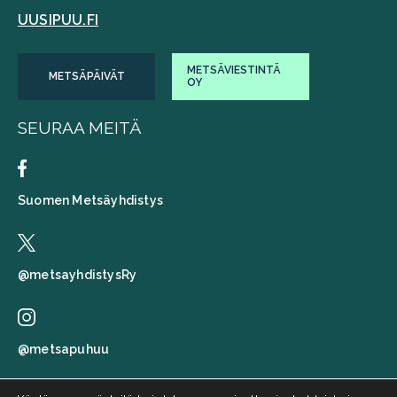
UUSIPUU.FI
METSÄVIESTINTÄ
METSÄPÄIVÄT
OY
SEURAA MEITÄ
Suomen Metsäyhdistys
@metsayhdistysRy
@metsapuhuu