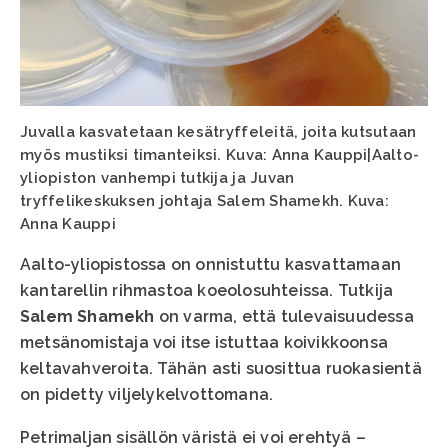
Juvalla kasvatetaan kesätryffeleitä, joita kutsutaan
myös mustiksi timanteiksi. Kuva: Anna Kauppi|Aalto-
yliopiston vanhempi tutkija ja Juvan
tryffelikeskuksen johtaja Salem Shamekh. Kuva:
Anna Kauppi
Aalto-yliopistossa on onnistuttu kasvattamaan
kantarellin rihmastoa koeolosuhteissa. Tutkija
Salem Shamekh
on varma, että tulevaisuudessa
metsänomistaja voi itse istuttaa koivikkoonsa
keltavahveroita. Tähän asti suosittua ruokasientä
on pidetty viljelykelvottomana.
Petrimaljan sisällön väristä ei voi erehtyä –