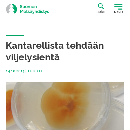
Siirry
suoraan
Haku
MENU
sisältöön
Kantarellista tehdään
viljelysientä
14.10.2015
|
TIEDOTE