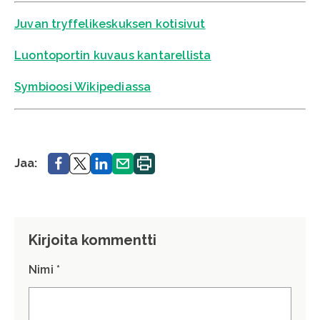
Juvan tryffelikeskuksen kotisivut
Luontoportin kuvaus kantarellista
Symbioosi Wikipediassa
Jaa.
Jaa.
Jaa.
Jaa.
Tulosta
Jaa:
sivu.
Kirjoita kommentti
Nimi *