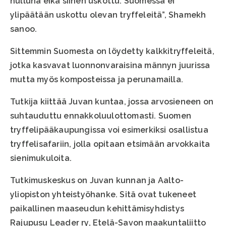
hulluna eikä siihen uskottu. Suomessa ei
ylipäätään uskottu olevan tryffeleitä”, Shamekh
sanoo.
Sittemmin Suomesta on löydetty kalkkitryffeleitä,
jotka kasvavat luonnonvaraisina männyn juurissa
mutta myös komposteissa ja perunamailla.
Tutkija kiittää Juvan kuntaa, jossa arvosieneen on
suhtauduttu ennakkoluulottomasti. Suomen
tryffelipääkaupungissa voi esimerkiksi osallistua
tryffelisafariin, jolla opitaan etsimään arvokkaita
sienimukuloita.
Tutkimuskeskus on Juvan kunnan ja Aalto-
yliopiston yhteistyöhanke. Sitä ovat tukeneet
paikallinen maaseudun kehittämisyhdistys
Rajupusu Leader ry, Etelä-Savon maakuntaliitto