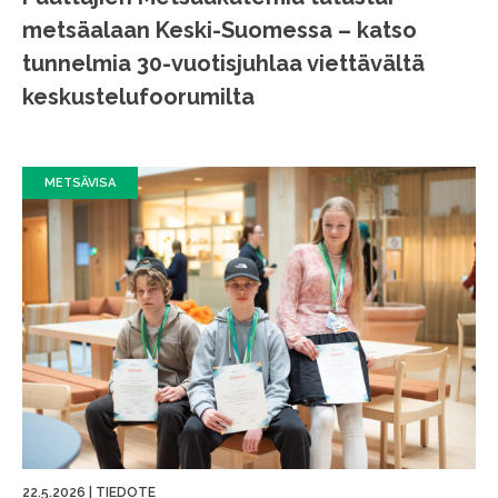
metsäalaan Keski-Suomessa – katso
tunnelmia 30-vuotisjuhlaa viettävältä
keskustelufoorumilta
METSÄVISA
22.5.2026
|
TIEDOTE