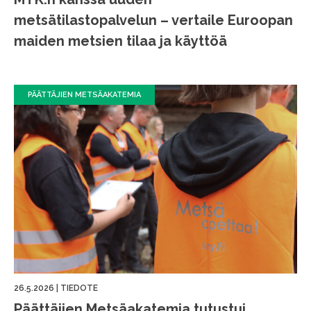
metsätilastopalvelun – vertaile Euroopan
maiden metsien tilaa ja käyttöä
PÄÄTTÄJIEN METSÄAKATEMIA
26.5.2026
|
TIEDOTE
Päättäjien Metsäakatemia tutustui