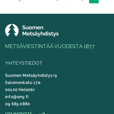
Artikkelien
sivutus
METSÄVIESTINTÄÄ VUODESTA 1877
YHTEYSTIEDOT
Suomen Metsäyhdistys ry
Salomonkatu 17a
00100 Helsinki
info@smy.fi
09 685 0880