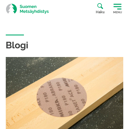
Siirry
suoraan
Haku
MENU
sisältöön
Blogi