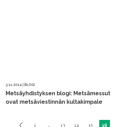
3.11.2014
|
BLOGI
Metsäyhdistyksen blogi: Metsämessut
ovat metsäviestinnän kultakimpale
1
…
13
14
15
16