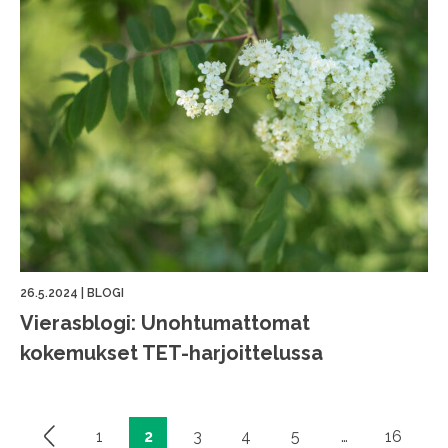
26.5.2024
|
BLOGI
Vierasblogi: Unohtumattomat
kokemukset TET-harjoittelussa
1
2
3
4
5
…
16
Artikkelien