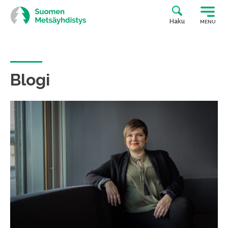
Siirry
suoraan
Haku
MENU
sisältöön
Blogi