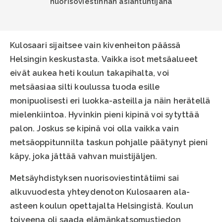
nuorisoviestinnän asiantuntijana
Kulosaari sijaitsee vain kivenheiton päässä
Helsingin keskustasta. Vaikka isot metsäalueet
eivät aukea heti koulun takapihalta, voi
metsäasiaa silti koulussa tuoda esille
monipuolisesti eri luokka-asteilla ja näin herätellä
mielenkiintoa. Hyvinkin pieni kipinä voi sytyttää
palon. Joskus se kipinä voi olla vaikka vain
metsäoppitunnilta taskun pohjalle päätynyt pieni
käpy, joka jättää vahvan muistijäljen.
Metsäyhdistyksen nuorisoviestintätiimi sai
alkuvuodesta yhteydenoton Kulosaaren ala-
asteen koulun opettajalta Helsingistä. Koulun
toiveena oli saada elämänkatsomustiedon