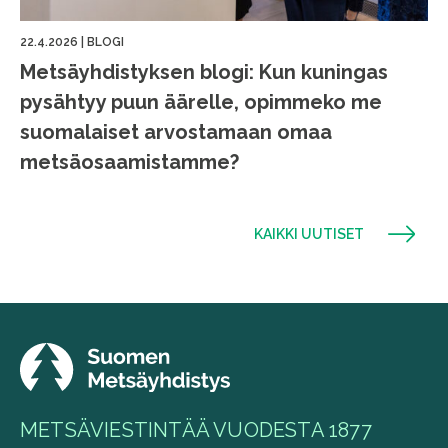
22.4.2026
|
BLOGI
Metsäyhdistyksen blogi: Kun kuningas
pysähtyy puun äärelle, opimmeko me
suomalaiset arvostamaan omaa
metsäosaamistamme?
KAIKKI UUTISET
METSÄVIESTINTÄÄ VUODESTA 1877