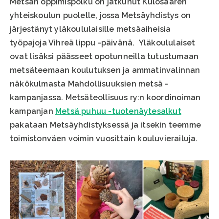
Metsän oppimispolku on jatkunut Kulosaaren
yhteiskoulun puolelle, jossa Metsäyhdistys on
järjestänyt yläkoululaisille metsäaiheisia
työpajoja Vihreä lippu -päivänä. Yläkoululaiset
ovat lisäksi päässeet opotunneilla tutustumaan
metsäteemaan koulutuksen ja ammatinvalinnan
näkökulmasta Mahdollisuuksien metsä -
kampanjassa. Metsäteollisuus ry:n koordinoiman
kampanjan
Metsä puhuu -tuotenäytesalkut
pakataan Metsäyhdistyksessä ja itsekin teemme
toimistonväen voimin vuosittain kouluvierailuja.