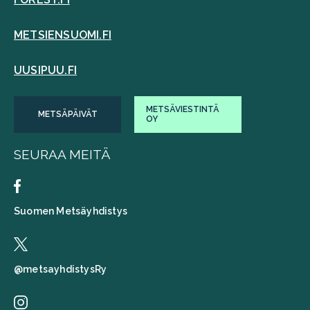
METSIENSUOMI.FI
UUSIPUU.FI
METSÄVIESTINTÄ
METSÄPÄIVÄT
OY
SEURAA MEITÄ
Suomen Metsäyhdistys
@metsayhdistysRy