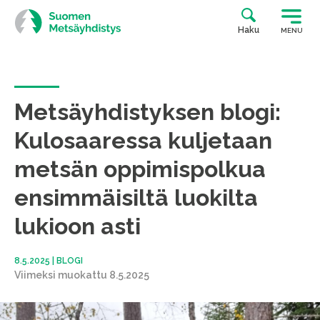
Siirry
suoraan
Haku
MENU
sisältöön
Metsäyhdistyksen blogi:
Kulosaaressa kuljetaan
metsän oppimispolkua
ensimmäisiltä luokilta
lukioon asti
8.5.2025
|
BLOGI
Viimeksi muokattu 8.5.2025