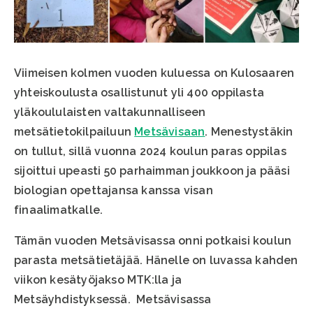
Viimeisen kolmen vuoden kuluessa on Kulosaaren
yhteiskoulusta osallistunut yli 400 oppilasta
yläkoululaisten valtakunnalliseen
metsätietokilpailuun
Metsävisaan
. Menestystäkin
on tullut, sillä vuonna 2024 koulun paras oppilas
sijoittui upeasti 50 parhaimman joukkoon ja pääsi
biologian opettajansa kanssa visan
finaalimatkalle.
Tämän vuoden Metsävisassa onni potkaisi koulun
parasta metsätietäjää. Hänelle on luvassa kahden
viikon kesätyöjakso MTK:lla ja
Metsäyhdistyksessä. Metsävisassa