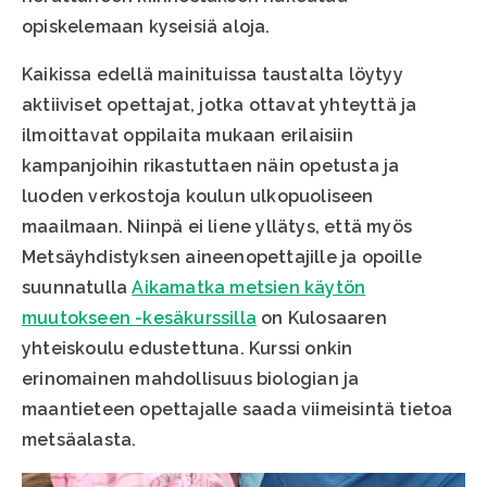
opiskelemaan kyseisiä aloja.
Kaikissa edellä mainituissa taustalta löytyy
aktiiviset opettajat, jotka ottavat yhteyttä ja
ilmoittavat oppilaita mukaan erilaisiin
kampanjoihin rikastuttaen näin opetusta ja
luoden verkostoja koulun ulkopuoliseen
maailmaan. Niinpä ei liene yllätys, että myös
Metsäyhdistyksen aineenopettajille ja opoille
suunnatulla
Aikamatka metsien käytön
muutokseen -kesäkurssilla
on Kulosaaren
yhteiskoulu edustettuna. Kurssi onkin
erinomainen mahdollisuus biologian ja
maantieteen opettajalle saada viimeisintä tietoa
metsäalasta.