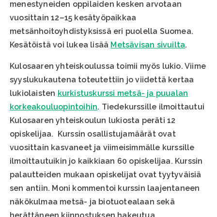
menestyneiden oppilaiden kesken arvotaan
vuosittain 12–15 kesätyöpaikkaa
metsänhoitoyhdistyksissä eri puolella Suomea.
Kesätöistä voi lukea lisää
Metsävisan sivuilta
.
Kulosaaren yhteiskoulussa toimii myös lukio. Viime
syyslukukautena toteutettiin jo viidettä kertaa
lukiolaisten
kurkistuskurssi metsä- ja puualan
korkeakouluopintoihin
. Tiedekurssille ilmoittautui
Kulosaaren yhteiskoulun lukiosta peräti 12
opiskelijaa. Kurssin osallistujamäärät ovat
vuosittain kasvaneet ja viimeisimmälle kurssille
ilmoittautuikin jo kaikkiaan 60 opiskelijaa. Kurssin
palautteiden mukaan opiskelijat ovat tyytyväisiä
sen antiin. Moni kommentoi kurssin laajentaneen
näkökulmaa metsä- ja biotuotealaan sekä
herättäneen kiinnostuksen hakeutua