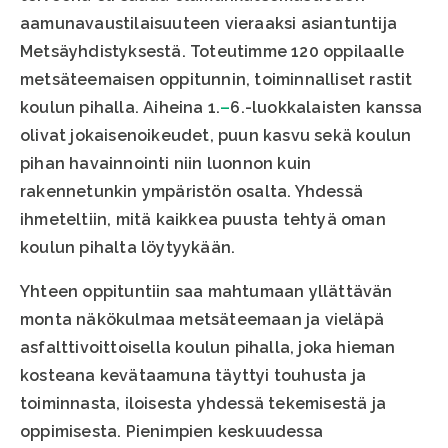
aamunavaustilaisuuteen vieraaksi asiantuntija
Metsäyhdistyksestä. Toteutimme 120 oppilaalle
metsäteemaisen oppitunnin, toiminnalliset rastit
koulun pihalla. Aiheina 1.
–
6.-luokkalaisten kanssa
olivat jokaisenoikeudet, puun kasvu sekä koulun
pihan havainnointi niin luonnon kuin
rakennetunkin ympäristön osalta. Yhdessä
ihmeteltiin, mitä kaikkea puusta tehtyä oman
koulun pihalta löytyykään.
Yhteen oppituntiin saa mahtumaan yllättävän
monta näkökulmaa metsäteemaan ja vieläpä
asfalttivoittoisella koulun pihalla, joka hieman
kosteana kevätaamuna täyttyi touhusta ja
toiminnasta, iloisesta yhdessä tekemisestä ja
oppimisesta. Pienimpien keskuudessa