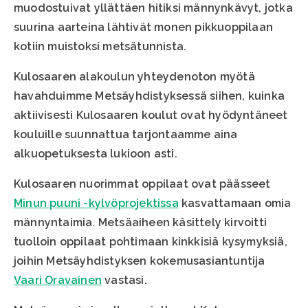
muodostuivat yllättäen hitiksi männynkävyt, jotka
suurina aarteina lähtivät monen pikkuoppilaan
kotiin muistoksi metsätunnista.
Kulosaaren alakoulun yhteydenoton myötä
havahduimme Metsäyhdistyksessä siihen, kuinka
aktiivisesti Kulosaaren koulut ovat hyödyntäneet
kouluille suunnattua tarjontaamme aina
alkuopetuksesta lukioon asti.
Kulosaaren nuorimmat oppilaat ovat päässeet
Minun puuni -kylvöprojektissa
kasvattamaan omia
männyntaimia. Metsäaiheen käsittely kirvoitti
tuolloin oppilaat pohtimaan kinkkisiä kysymyksiä,
joihin Metsäyhdistyksen kokemusasiantuntija
Vaari Oravainen
vastasi.