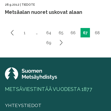
28.9.2012
|
TIEDOTE
Metsäalan nuoret uskovat alaan
1
…
64
65
66
67
68
Artikkelien
sivutus
69
METSÄVIESTINTÄÄ VUODESTA 1877
YHTEYSTIEDOT