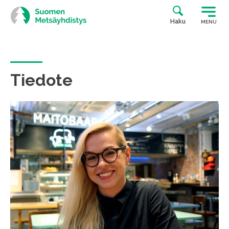
Siirry
suoraan
Haku
MENU
sisältöön
Tiedote