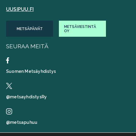
UUSIPUU.FI
METSÄVIESTINTÄ
METSÄPÄIVÄT
OY
SEURAA MEITÄ
Suomen Metsäyhdistys
@metsayhdistysRy
@metsapuhuu