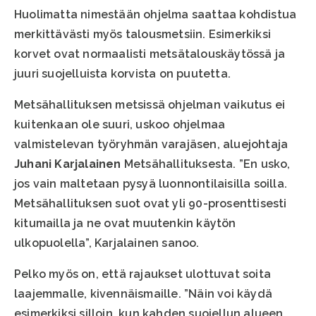
Huolimatta nimestään ohjelma saattaa kohdistua
merkittävästi myös talousmetsiin. Esimerkiksi
korvet ovat normaalisti metsätalouskäytössä ja
juuri suojelluista korvista on puutetta.
Metsähallituksen metsissä ohjelman vaikutus ei
kuitenkaan ole suuri, uskoo ohjelmaa
valmistelevan työryhmän varajäsen, aluejohtaja
Juhani Karjalainen
Metsähallituksesta. ”En usko,
jos vain maltetaan pysyä luonnontilaisilla soilla.
Metsähallituksen suot ovat yli 90-prosenttisesti
kitumailla ja ne ovat muutenkin käytön
ulkopuolella”, Karjalainen sanoo.
Pelko myös on, että rajaukset ulottuvat soita
laajemmalle, kivennäismaille. ”Näin voi käydä
esimerkiksi silloin, kun kahden suojellun alueen