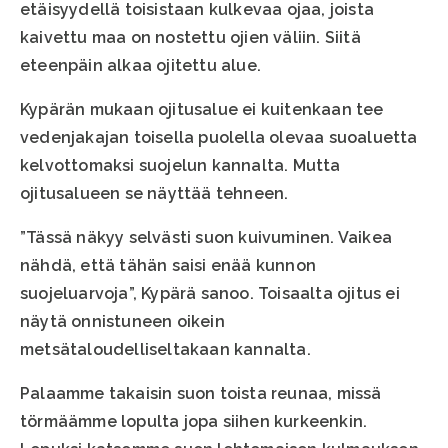
etäisyydellä toisistaan kulkevaa ojaa, joista
kaivettu maa on nostettu ojien väliin. Siitä
eteenpäin alkaa ojitettu alue.
Kypärän mukaan ojitusalue ei kuitenkaan tee
vedenjakajan toisella puolella olevaa suoaluetta
kelvottomaksi suojelun kannalta. Mutta
ojitusalueen se näyttää tehneen.
”Tässä näkyy selvästi suon kuivuminen. Vaikea
nähdä, että tähän saisi enää kunnon
suojeluarvoja”, Kypärä sanoo. Toisaalta ojitus ei
näytä onnistuneen oikein
metsätaloudelliseltakaan kannalta.
Palaamme takaisin suon toista reunaa, missä
törmäämme lopulta jopa siihen kurkeenkin.