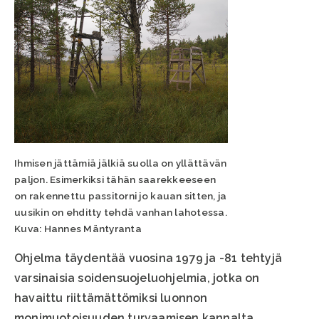
Ihmisen jättämiä jälkiä suolla on yllättävän
paljon. Esimerkiksi tähän saarekkeeseen
on rakennettu passitorni jo kauan sitten, ja
uusikin on ehditty tehdä vanhan lahotessa.
Kuva: Hannes Mäntyranta
Ohjelma täydentää vuosina 1979 ja -81 tehtyjä
varsinaisia soidensuojeluohjelmia, jotka on
havaittu riittämättömiksi luonnon
monimuotoisuuden turvaamisen kannalta.