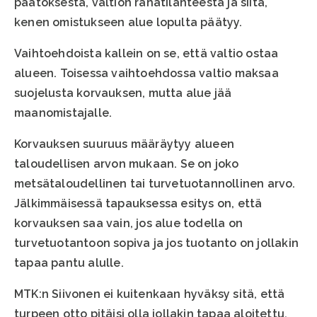
päätöksestä, valtion rahatilanteesta ja siitä,
kenen omistukseen alue lopulta päätyy.
Vaihtoehdoista kallein on se, että valtio ostaa
alueen. Toisessa vaihtoehdossa valtio maksaa
suojelusta korvauksen, mutta alue jää
maanomistajalle.
Korvauksen suuruus määräytyy alueen
taloudellisen arvon mukaan. Se on joko
metsätaloudellinen tai turvetuotannollinen arvo.
Jälkimmäisessä tapauksessa esitys on, että
korvauksen saa vain, jos alue todella on
turvetuotantoon sopiva ja jos tuotanto on jollakin
tapaa pantu alulle.
MTK:n Siivonen ei kuitenkaan hyväksy sitä, että
turpeen otto pitäisi olla jollakin tapaa aloitettu,