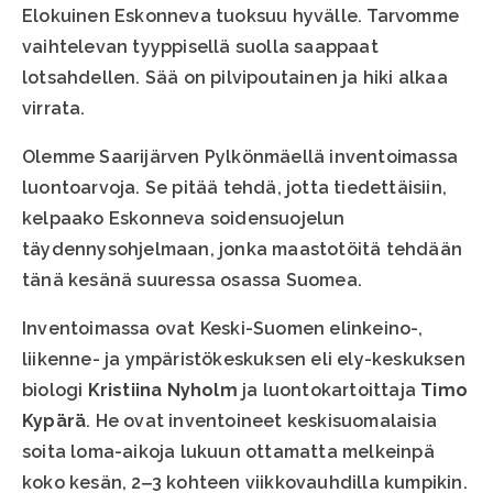
Elokuinen Eskonneva tuoksuu hyvälle. Tarvomme
vaihtelevan tyyppisellä suolla saappaat
lotsahdellen. Sää on pilvipoutainen ja hiki alkaa
virrata.
Olemme Saarijärven Pylkönmäellä inventoimassa
luontoarvoja. Se pitää tehdä, jotta tiedettäisiin,
kelpaako Eskonneva soidensuojelun
täydennysohjelmaan, jonka maastotöitä tehdään
tänä kesänä suuressa osassa Suomea.
Inventoimassa ovat Keski-Suomen elinkeino-,
liikenne- ja ympäristökeskuksen eli ely-keskuksen
biologi
Kristiina Nyholm
ja luontokartoittaja
Timo
Kypärä
. He ovat inventoineet keskisuomalaisia
soita loma-aikoja lukuun ottamatta melkeinpä
koko kesän, 2‒3 kohteen viikkovauhdilla kumpikin.