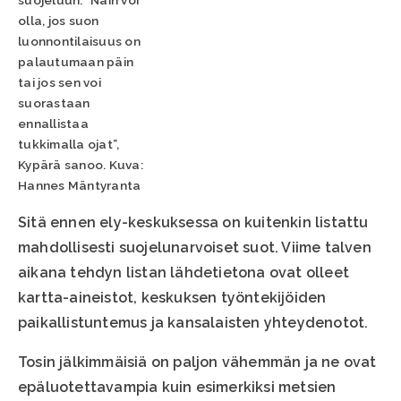
suojeluun. ”Näin voi
olla, jos suon
luonnontilaisuus on
palautumaan päin
tai jos sen voi
suorastaan
ennallistaa
tukkimalla ojat”,
Kypärä sanoo. Kuva:
Hannes Mäntyranta
Sitä ennen ely-keskuksessa on kuitenkin listattu
mahdollisesti suojelunarvoiset suot. Viime talven
aikana tehdyn listan lähdetietona ovat olleet
kartta-aineistot, keskuksen työntekijöiden
paikallistuntemus ja kansalaisten yhteydenotot.
Tosin jälkimmäisiä on paljon vähemmän ja ne ovat
epäluotettavampia kuin esimerkiksi metsien