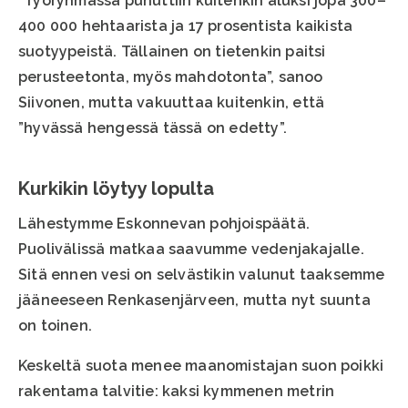
”Työryhmässä puhuttiin kuitenkin aluksi jopa 300–
400 000 hehtaarista ja 17 prosentista kaikista
suotyypeistä. Tällainen on tietenkin paitsi
perusteetonta, myös mahdotonta”, sanoo
Siivonen, mutta vakuuttaa kuitenkin, että
”hyvässä hengessä tässä on edetty”.
Kurkikin löytyy lopulta
Lähestymme Eskonnevan pohjoispäätä.
Puolivälissä matkaa saavumme vedenjakajalle.
Sitä ennen vesi on selvästikin valunut taaksemme
jääneeseen Renkasenjärveen, mutta nyt suunta
on toinen.
Keskeltä suota menee maanomistajan suon poikki
rakentama talvitie: kaksi kymmenen metrin