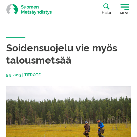
Siirry
suoraan
Haku
MENU
sisältöön
Soidensuojelu vie myös
talousmetsää
5.9.2013
|
TIEDOTE