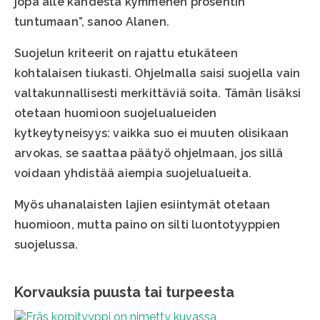
jopa alle kahdesta kymmenen prosentin
tuntumaan”, sanoo Alanen.
Suojelun kriteerit on rajattu etukäteen
kohtalaisen tiukasti. Ohjelmalla saisi suojella vain
valtakunnallisesti merkittäviä soita. Tämän lisäksi
otetaan huomioon suojelualueiden
kytkeytyneisyys: vaikka suo ei muuten olisikaan
arvokas, se saattaa päätyö ohjelmaan, jos sillä
voidaan yhdistää aiempia suojelualueita.
Myös uhanalaisten lajien esiintymät otetaan
huomioon, mutta paino on silti luontotyyppien
suojelussa.
Korvauksia puusta tai turpeesta