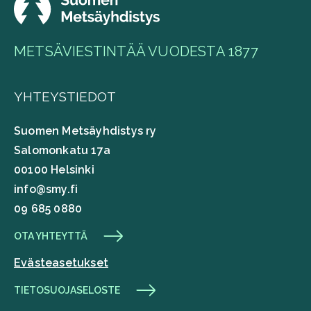
METSÄVIESTINTÄÄ VUODESTA 1877
YHTEYSTIEDOT
Suomen Metsäyhdistys ry
Salomonkatu 17a
00100 Helsinki
info@smy.fi
09 685 0880
OTA YHTEYTTÄ
Evästeasetukset
TIETOSUOJASELOSTE