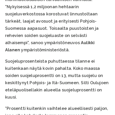
”Nykyisessä 1,2 miljoonan hehtaarin
suojeluverkostossa korostuvat linnustoltaan
tärkeät, laajat avosuot ja erityisesti Pohjois-
Suomessa aapasuot. Toisaalta puustoisten ja
rehevien soiden suojeluaste on selvästi
alhaisempi”, sanoo ympäristöneuvos
Aulikki
Alanen
ympäristöministeriöstä.
Suojeluprosenteista puhuttaessa tilanne ei
kuitenkaan näytä kovin pahalta. Koko maassa
soiden suojeluprosentti on 13, mutta suojelu on
keskittynyt Pohjois- ja Itä-Suomeen. Silti Oulujoen
eteläpuolisellakin alueella suojeluprosentti on
kuusi.
”Prosentti kuitenkin vaihtelee alueellisesti paljon,