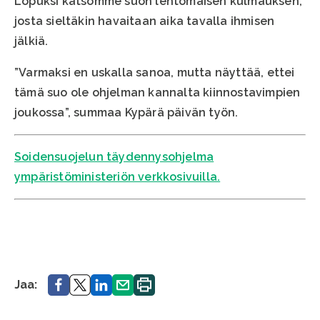
Lopuksi katsomme suon lehtomaisen kulmauksen,
josta sieltäkin havaitaan aika tavalla ihmisen
jälkiä.
”Varmaksi en uskalla sanoa, mutta näyttää, ettei
tämä suo ole ohjelman kannalta kiinnostavimpien
joukossa”, summaa Kypärä päivän työn.
Soidensuojelun täydennysohjelma
ympäristöministeriön verkkosivuilla.
Jaa.
Jaa.
Jaa.
Jaa.
Tulosta
Jaa:
sivu.