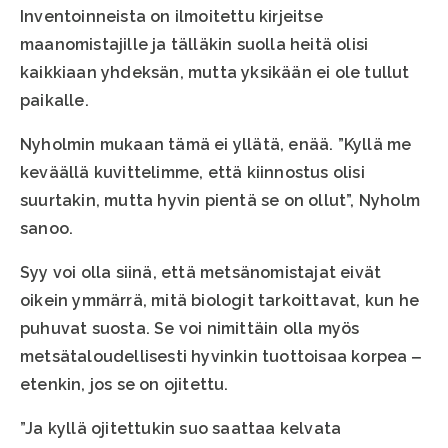
Inventoinneista on ilmoitettu kirjeitse
maanomistajille ja tälläkin suolla heitä olisi
kaikkiaan yhdeksän, mutta yksikään ei ole tullut
paikalle.
Nyholmin mukaan tämä ei yllätä, enää. ”Kyllä me
keväällä kuvittelimme, että kiinnostus olisi
suurtakin, mutta hyvin pientä se on ollut”, Nyholm
sanoo.
Syy voi olla siinä, että metsänomistajat eivät
oikein ymmärrä, mitä biologit tarkoittavat, kun he
puhuvat suosta. Se voi nimittäin olla myös
metsätaloudellisesti hyvinkin tuottoisaa korpea ‒
etenkin, jos se on ojitettu.
”Ja kyllä ojitettukin suo saattaa kelvata