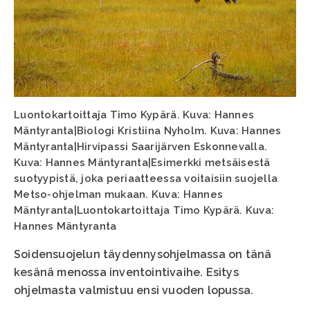
Luontokartoittaja Timo Kypärä. Kuva: Hannes
Mäntyranta|Biologi Kristiina Nyholm. Kuva: Hannes
Mäntyranta|Hirvipassi Saarijärven Eskonnevalla.
Kuva: Hannes Mäntyranta|Esimerkki metsäisestä
suotyypistä, joka periaatteessa voitaisiin suojella
Metso-ohjelman mukaan. Kuva: Hannes
Mäntyranta|Luontokartoittaja Timo Kypärä. Kuva:
Hannes Mäntyranta
Soidensuojelun täydennysohjelmassa on tänä
kesänä menossa inventointivaihe. Esitys
ohjelmasta valmistuu ensi vuoden lopussa.