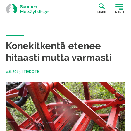
Siirry
suoraan
Haku
MENU
sisältöön
Konekitkentä etenee
hitaasti mutta varmasti
9.6.2015
|
TIEDOTE