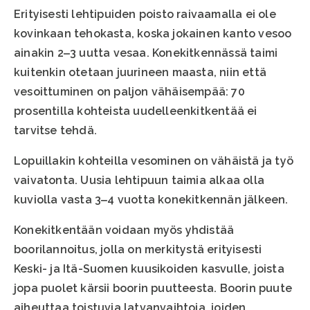
Erityisesti lehtipuiden poisto raivaamalla ei ole
kovinkaan tehokasta, koska jokainen kanto vesoo
ainakin 2‒3 uutta vesaa. Konekitkennässä taimi
kuitenkin otetaan juurineen maasta, niin että
vesoittuminen on paljon vähäisempää: 70
prosentilla kohteista uudelleenkitkentää ei
tarvitse tehdä.
Lopuillakin kohteilla vesominen on vähäistä ja työ
vaivatonta. Uusia lehtipuun taimia alkaa olla
kuviolla vasta 3‒4 vuotta konekitkennän jälkeen.
Konekitkentään voidaan myös yhdistää
boorilannoitus, jolla on merkitystä erityisesti
Keski- ja Itä-Suomen kuusikoiden kasvulle, joista
jopa puolet kärsii boorin puutteesta. Boorin puute
aiheuttaa toistuvia latvanvaihtoja, joiden