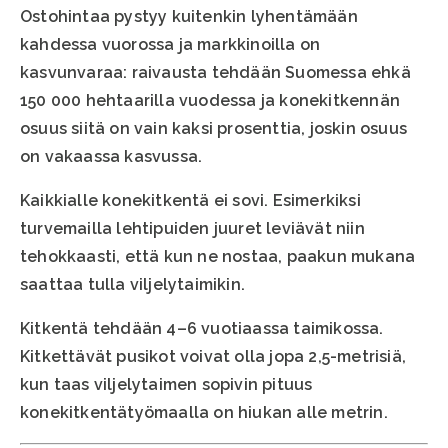
Ostohintaa pystyy kuitenkin lyhentämään
kahdessa vuorossa ja markkinoilla on
kasvunvaraa: raivausta tehdään Suomessa ehkä
150 000 hehtaarilla vuodessa ja konekitkennän
osuus siitä on vain kaksi prosenttia, joskin osuus
on vakaassa kasvussa.
Kaikkialle konekitkentä ei sovi. Esimerkiksi
turvemailla lehtipuiden juuret leviävät niin
tehokkaasti, että kun ne nostaa, paakun mukana
saattaa tulla viljelytaimikin.
Kitkentä tehdään 4–6 vuotiaassa taimikossa.
Kitkettävät pusikot voivat olla jopa 2,5-metrisiä,
kun taas viljelytaimen sopivin pituus
konekitkentätyömaalla on hiukan alle metrin.