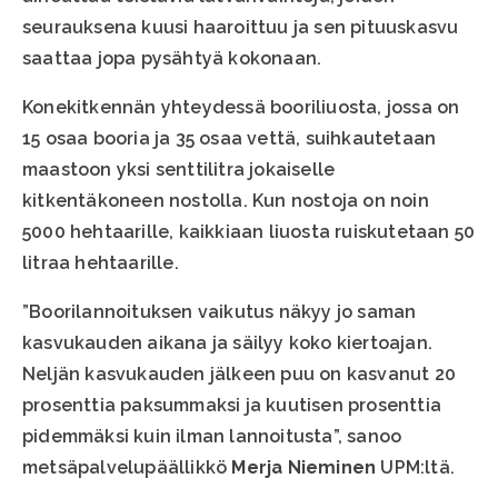
seurauksena kuusi haaroittuu ja sen pituuskasvu
saattaa jopa pysähtyä kokonaan.
Konekitkennän yhteydessä booriliuosta, jossa on
15 osaa booria ja 35 osaa vettä, suihkautetaan
maastoon yksi senttilitra jokaiselle
kitkentäkoneen nostolla. Kun nostoja on noin
5000 hehtaarille, kaikkiaan liuosta ruiskutetaan 50
litraa hehtaarille.
”Boorilannoituksen vaikutus näkyy jo saman
kasvukauden aikana ja säilyy koko kiertoajan.
Neljän kasvukauden jälkeen puu on kasvanut 20
prosenttia paksummaksi ja kuutisen prosenttia
pidemmäksi kuin ilman lannoitusta”, sanoo
metsäpalvelupäällikkö
Merja Nieminen
UPM:ltä.