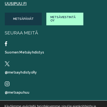
UUSIPUU.FI
METSÄVIESTINTÄ
METSÄPÄIVÄT
OY
SEURAA MEITÄ
Suomen Metsäyhdistys
@metsayhdistysRy
@metsapuhuu
Käytämme evästeitä tarjotaksemme sinulle ajankohtaista ja