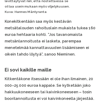
levittäytyvät niin, että nostettaessa se
ottaa usein mukaan myös viljelykuusen.
Kuva: Hannes Mäntyranta
Konekitkentään saa myös kestävän
metsätalouden rahoituslain mukaista tukea 160
euroa hehtaaria kohti. ”Jos tavanomaista
metsänlannoitusta ei lasketa, parempaa
menetelmää kannattavuuden lisäämiseen ei
oikein tahdo löytyä”, sanoo Nieminen.
Ei sovi kaikille maille
Kitkentäkone itsessään ei ole ihan ilmainen, 20
000‒25 000 euroa kappale. Se kytketään joko
hakkuukoneeseen tai kaivinkoneeseen ‒ tosin
boorilannoitusta ei voi kaivinkoneella järjestää.