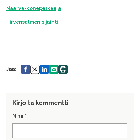
Naarva-koneperkaaja
Hirvensalmen sijainti
Jaa.
Jaa.
Jaa.
Jaa.
Tulosta
Jaa:
sivu.
Kirjoita kommentti
Nimi *