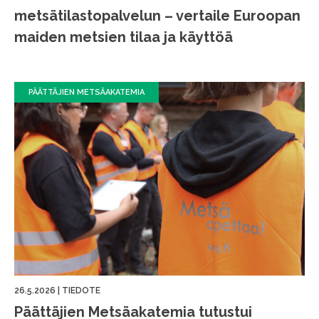
metsätilastopalvelun – vertaile Euroopan
maiden metsien tilaa ja käyttöä
PÄÄTTÄJIEN METSÄAKATEMIA
26.5.2026
|
TIEDOTE
Päättäjien Metsäakatemia tutustui