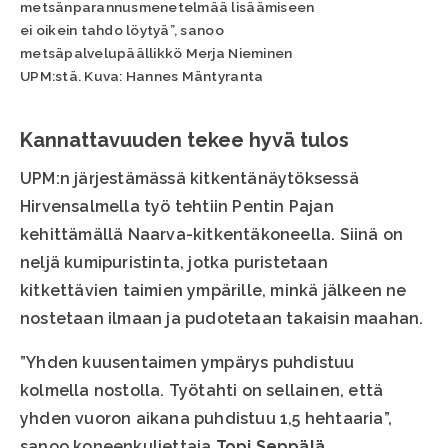
metsänparannusmenetelmää lisäämiseen
ei oikein tahdo löytyä”, sanoo
metsäpalvelupäällikkö Merja Nieminen
UPM:stä. Kuva: Hannes Mäntyranta
Kannattavuuden tekee hyvä tulos
UPM:n järjestämässä kitkentänäytöksessä
Hirvensalmella työ tehtiin Pentin Pajan
kehittämällä Naarva-kitkentäkoneella. Siinä on
neljä kumipuristinta, jotka puristetaan
kitkettävien taimien ympärille, minkä jälkeen ne
nostetaan ilmaan ja pudotetaan takaisin maahan.
”Yhden kuusentaimen ympärys puhdistuu
kolmella nostolla. Työtahti on sellainen, että
yhden vuoron aikana puhdistuu 1,5 hehtaaria”,
sanoo koneenkuljettaja
Topi Seppälä