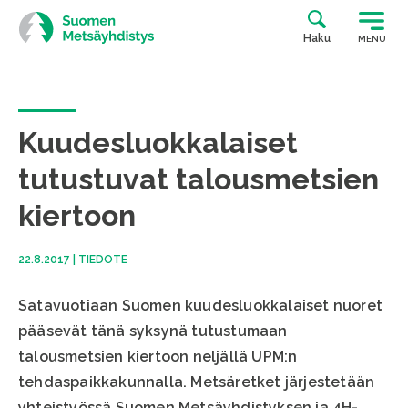
Siirry
suoraan
Haku
MENU
sisältöön
Kuudesluokkalaiset
tutustuvat talousmetsien
kiertoon
22.8.2017
|
TIEDOTE
Satavuotiaan Suomen kuudesluokkalaiset nuoret
pääsevät tänä syksynä tutustumaan
talousmetsien kiertoon neljällä UPM:n
tehdaspaikkakunnalla. Metsäretket järjestetään
yhteistyössä Suomen Metsäyhdistyksen ja 4H-