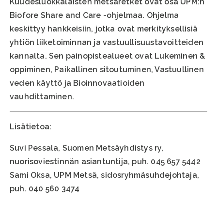
Kuudesluokkalaisten metsäretket ovat osa UPM:n
Biofore Share and Care -ohjelmaa. Ohjelma
keskittyy hankkeisiin, jotka ovat merkityksellisiä
yhtiön liiketoiminnan ja vastuullisuustavoitteiden
kannalta. Sen painopistealueet ovat Lukeminen &
oppiminen, Paikallinen sitoutuminen, Vastuullinen
veden käyttö ja Bioinnovaatioiden
vauhdittaminen.
Lisätietoa:
Suvi Pessala, Suomen Metsäyhdistys ry,
nuorisoviestinnän asiantuntija, puh. 045 657 5442
Sami Oksa, UPM Metsä, sidosryhmäsuhdejohtaja,
puh. 040 560 3474