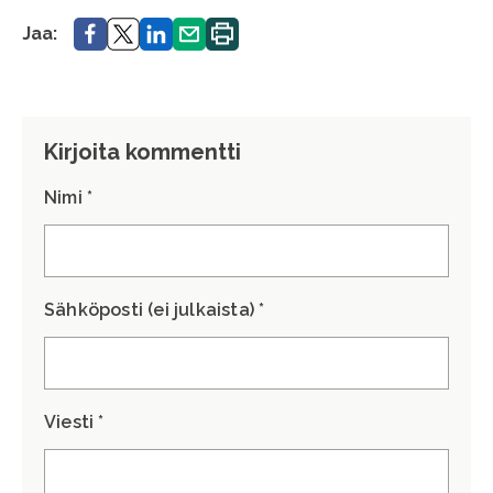
Jaa.
Jaa.
Jaa.
Jaa.
Tulosta
Jaa:
sivu.
Kirjoita kommentti
Nimi *
Sähköposti (ei julkaista) *
Viesti *