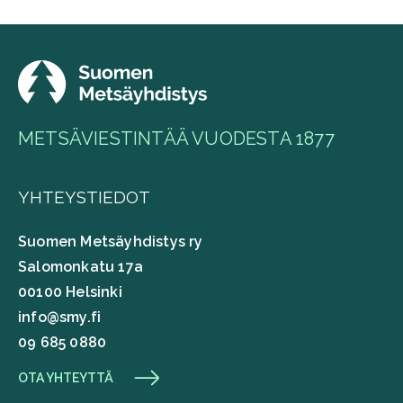
METSÄVIESTINTÄÄ VUODESTA 1877
YHTEYSTIEDOT
Suomen Metsäyhdistys ry
Salomonkatu 17a
00100 Helsinki
info@smy.fi
09 685 0880
OTA YHTEYTTÄ