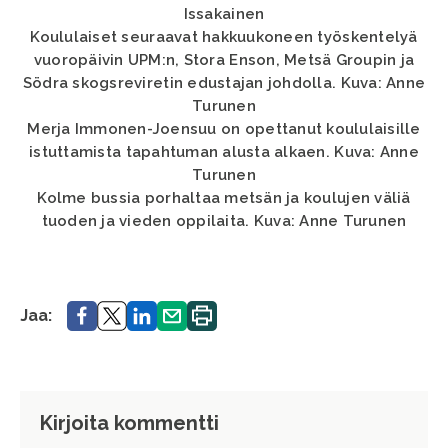
Issakainen
Koululaiset seuraavat hakkuukoneen työskentelyä
vuoropäivin UPM:n, Stora Enson, Metsä Groupin ja
Södra skogsreviretin edustajan johdolla. Kuva: Anne
Turunen
Merja Immonen-Joensuu on opettanut koululaisille
istuttamista tapahtuman alusta alkaen. Kuva: Anne
Turunen
Kolme bussia porhaltaa metsän ja koulujen väliä
tuoden ja vieden oppilaita. Kuva: Anne Turunen
Jaa.
Jaa.
Jaa.
Jaa.
Tulosta
Jaa:
sivu.
Kirjoita kommentti