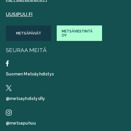
UUSIPUU.FI
METSÄVIESTINTÄ
METSÄPÄIVÄT
OY
SEURAA MEITÄ
Suomen Metsäyhdistys
@metsayhdistysRy
@metsapuhuu