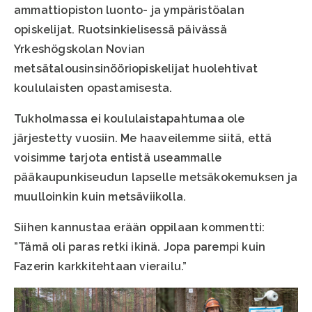
ammattiopiston luonto- ja ympäristöalan
opiskelijat. Ruotsinkielisessä päivässä
Yrkeshögskolan Novian
metsätalousinsinööriopiskelijat huolehtivat
koululaisten opastamisesta.
Tukholmassa ei koululaistapahtumaa ole
järjestetty vuosiin. Me haaveilemme siitä, että
voisimme tarjota entistä useammalle
pääkaupunkiseudun lapselle metsäkokemuksen ja
muulloinkin kuin metsäviikolla.
Siihen kannustaa erään oppilaan kommentti:
”Tämä oli paras retki ikinä. Jopa parempi kuin
Fazerin karkkitehtaan vierailu.”