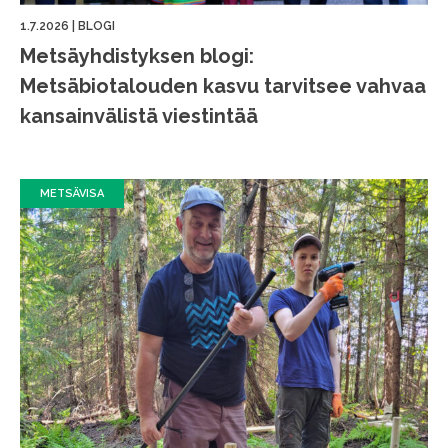
1.7.2026
|
BLOGI
Metsäyhdistyksen blogi:
Metsäbiotalouden kasvu tarvitsee vahvaa
kansainvälistä viestintää
METSÄVISA