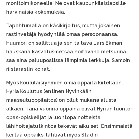
monitoimikoneella. Ne ovat kaupunkilaislapsille
harvinaisia kokemuksia.
Tapahtumalla on käsikirjoitus, mutta jokainen
rastinvetäjä hyödyntää omaa persoonaansa.
Huumori on sallittua ja sen taitava Lars Ekman
hauskana kasvatusmetsää hoitavana metsurina
saa aina paluupostissa lämpimiä terkkuja. Samoin
riistarastin koirat.
Myös koululaisryhmien omia oppaita kiitellään.
Hyria Koulutus (entinen Hyvinkään
maaseutuoppilaitos) on ollut mukana alusta
alkaen. Tänä vuonna oppaina olivat Hyrian luonto-
opas-opiskelijat ja luontopainotteista
lähihoitajatutkintoa tekevät aikuiset. Ensimmäistä
kertaa oppaiksi lähtivät myös Stadin