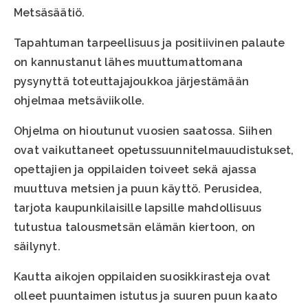
Metsäsäätiö.
Tapahtuman tarpeellisuus ja positiivinen palaute
on kannustanut lähes muuttumattomana
pysynyttä toteuttajajoukkoa järjestämään
ohjelmaa metsäviikolle.
Ohjelma on hioutunut vuosien saatossa. Siihen
ovat vaikuttaneet opetussuunnitelmauudistukset,
opettajien ja oppilaiden toiveet sekä ajassa
muuttuva metsien ja puun käyttö. Perusidea,
tarjota kaupunkilaisille lapsille mahdollisuus
tutustua talousmetsän elämän kiertoon, on
säilynyt.
Kautta aikojen oppilaiden suosikkirasteja ovat
olleet puuntaimen istutus ja suuren puun kaato