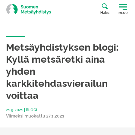
Siirry
suoraan
Haku
MENU
sisältöön
Metsäyhdistyksen blogi:
Kyllä metsäretki aina
yhden
karkkitehdasvierailun
voittaa
21.9.2021
|
BLOGI
Viimeksi muokattu 27.1.2023