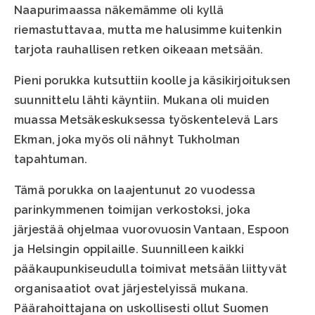
Naapurimaassa näkemämme oli kyllä
riemastuttavaa, mutta me halusimme kuitenkin
tarjota rauhallisen retken oikeaan metsään.
Pieni porukka kutsuttiin koolle ja käsikirjoituksen
suunnittelu lähti käyntiin. Mukana oli muiden
muassa Metsäkeskuksessa työskentelevä Lars
Ekman, joka myös oli nähnyt Tukholman
tapahtuman.
Tämä porukka on laajentunut 20 vuodessa
parinkymmenen toimijan verkostoksi, joka
järjestää ohjelmaa vuorovuosin Vantaan, Espoon
ja Helsingin oppilaille. Suunnilleen kaikki
pääkaupunkiseudulla toimivat metsään liittyvät
organisaatiot ovat järjestelyissä mukana.
Päärahoittajana on uskollisesti ollut Suomen