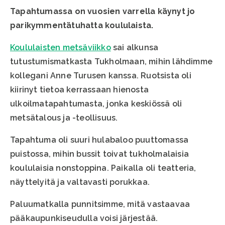
Tapahtumassa on vuosien varrella käynyt jo
parikymmentätuhatta koululaista.
Koululaisten metsäviikko
sai alkunsa
tutustumismatkasta Tukholmaan, mihin lähdimme
kollegani Anne Turusen kanssa. Ruotsista oli
kiirinyt tietoa kerrassaan hienosta
ulkoilmatapahtumasta, jonka keskiössä oli
metsätalous ja -teollisuus.
Tapahtuma oli suuri hulabaloo puuttomassa
puistossa, mihin bussit toivat tukholmalaisia
koululaisia nonstoppina. Paikalla oli teatteria,
näyttelyitä ja valtavasti porukkaa.
Paluumatkalla punnitsimme, mitä vastaavaa
pääkaupunkiseudulla voisi järjestää.