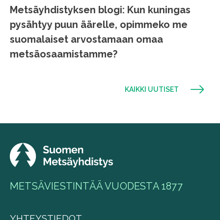
Metsäyhdistyksen blogi: Kun kuningas
pysähtyy puun äärelle, opimmeko me
suomalaiset arvostamaan omaa
metsäosaamistamme?
KAIKKI UUTISET
METSÄVIESTINTÄÄ VUODESTA 1877
YHTEYSTIEDOT