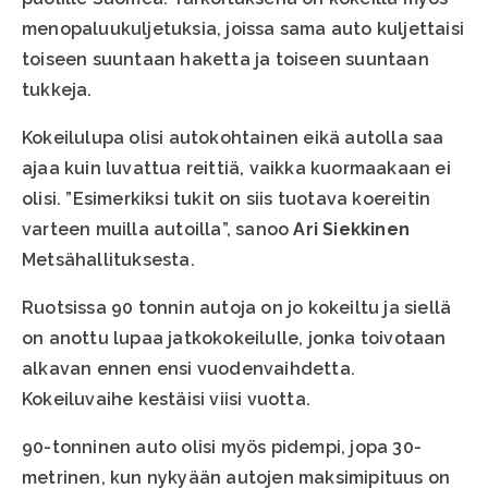
menopaluukuljetuksia, joissa sama auto kuljettaisi
toiseen suuntaan haketta ja toiseen suuntaan
tukkeja.
Kokeilulupa olisi autokohtainen eikä autolla saa
ajaa kuin luvattua reittiä, vaikka kuormaakaan ei
olisi. ”Esimerkiksi tukit on siis tuotava koereitin
varteen muilla autoilla”, sanoo
Ari Siekkinen
Metsähallituksesta.
Ruotsissa 90 tonnin autoja on jo kokeiltu ja siellä
on anottu lupaa jatkokokeilulle, jonka toivotaan
alkavan ennen ensi vuodenvaihdetta.
Kokeiluvaihe kestäisi viisi vuotta.
90-tonninen auto olisi myös pidempi, jopa 30-
metrinen, kun nykyään autojen maksimipituus on