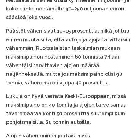
Metsäalalle se merkitsisi kymmenien miljoonien ja
koko elinkeinoelämälle 90‒250 miljoonan euron
säästöä joka vuosi.
Päästöt vähenisivät 10‒15 prosenttia, mikä johtuu
ennen muuta siitä, että autoja ja ajoja tarvittaisiin
vähemmän. Ruotsalaisten laskelmien mukaan
maksimipainon nostaminen 60 tonnista 74:ään
vähentäisi tarvittavien ajojen määrää
neljänneksellä, mutta jos maksimipaino olisi 90
tonnia, vähenemä olisi jopa 40 prosenttia.
Lukuja on hyvä verrata Keski-Eurooppaan, missä
maksimipaino on 40 tonnia ja ajojen tarve samaa
tavaramäärää kohti 50 prosenttia suurempi kuin
pohjoismaisilla, 60 tonnin autoilla.
Ajojen väheneminen johtaisi myös