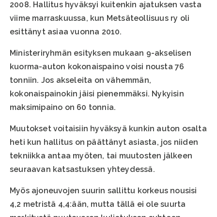
2008. Hallitus hyväksyi kuitenkin ajatuksen vasta
viime marraskuussa, kun Metsäteollisuus ry oli
esittänyt asiaa vuonna 2010.
Ministeriryhmän esityksen mukaan 9-akselisen
kuorma-auton kokonaispaino voisi nousta 76
tonniin. Jos akseleita on vähemmän,
kokonaispainokin jäisi pienemmäksi. Nykyisin
maksimipaino on 60 tonnia.
Muutokset voitaisiin hyväksyä kunkin auton osalta
heti kun hallitus on päättänyt asiasta, jos niiden
tekniikka antaa myöten, tai muutosten jälkeen
seuraavan katsastuksen yhteydessä.
Myös ajoneuvojen suurin sallittu korkeus nousisi
4,2 metristä 4,4:ään, mutta tällä ei ole suurta