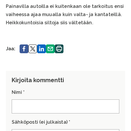
Painavilla autoilla ei kuitenkaan ole tarkoitus ensi
vaiheessa ajaa muualla kuin valta- ja kantateillä.
Heikkokuntoisia siltoja siis vältetään.
Jaa.
Jaa.
Jaa.
Jaa.
Tulosta
Jaa:
sivu.
Kirjoita kommentti
Nimi *
Sähköposti (ei julkaista) *