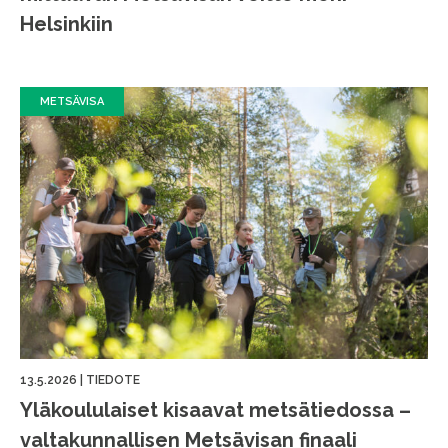
Helsinkiin
METSÄVISA
13.5.2026
|
TIEDOTE
Yläkoululaiset kisaavat metsätiedossa –
valtakunnallisen Metsävisan finaali