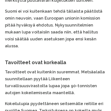
merkitystä puutavaran kuljetuksen suhteen.
Suomi ei voi kuitenkaan tehdä tällaista päätöstä
omin neuvoin, vaan Euroopan unionin komission
pitää hyväksyä ehdotus. Nykysuunnitelmien
mukaan lupa voitaisiin saada niin, että hallitus
voisi säätää uuden asetuksen jopa ensi kesän
alussa.
Tavoitteet ovat korkealla
Tavoitteet ovat kuitenkin suuremmat. Metsäalalla
suunnitellaan pyytää Liikenteen
turvallisuusvirastolta lupaa jopa 90-tonnisten
autojen kokeilemisesta maanteillä.
Kokeilulupia pyydettäneen seitsemälle reitille eri
puolille Suomea. Tarkoituksena on kokeilla myös