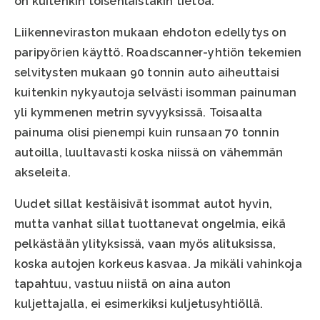
on kuitenkin toisenlaistakin tietoa.
Liikenneviraston mukaan ehdoton edellytys on
paripyörien käyttö. Roadscanner-yhtiön tekemien
selvitysten mukaan 90 tonnin auto aiheuttaisi
kuitenkin nykyautoja selvästi isomman painuman
yli kymmenen metrin syvyyksissä. Toisaalta
painuma olisi pienempi kuin runsaan 70 tonnin
autoilla, luultavasti koska niissä on vähemmän
akseleita.
Uudet sillat kestäisivät isommat autot hyvin,
mutta vanhat sillat tuottanevat ongelmia, eikä
pelkästään ylityksissä, vaan myös alituksissa,
koska autojen korkeus kasvaa. Ja mikäli vahinkoja
tapahtuu, vastuu niistä on aina auton
kuljettajalla, ei esimerkiksi kuljetusyhtiöllä.