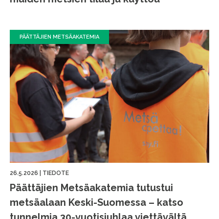
PÄÄTTÄJIEN METSÄAKATEMIA
26.5.2026
|
TIEDOTE
Päättäjien Metsäakatemia tutustui
metsäalaan Keski-Suomessa – katso
tunnelmia 30-vuotisjuhlaa viettävältä