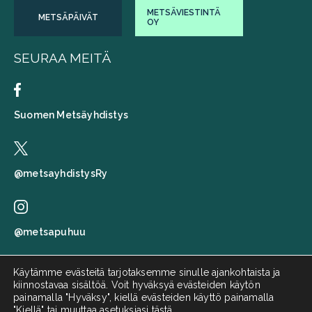
METSÄVIESTINTÄ
METSÄPÄIVÄT
OY
SEURAA MEITÄ
Suomen Metsäyhdistys
@metsayhdistysRy
@metsapuhuu
Käytämme evästeitä tarjotaksemme sinulle ajankohtaista ja
kiinnostavaa sisältöä. Voit hyväksyä evästeiden käytön
Suomen metsäyhdistys
painamalla "Hyväksy", kiellä evästeiden käyttö painamalla
"Kiellä" tai
muuttaa asetuksiasi tästä
.