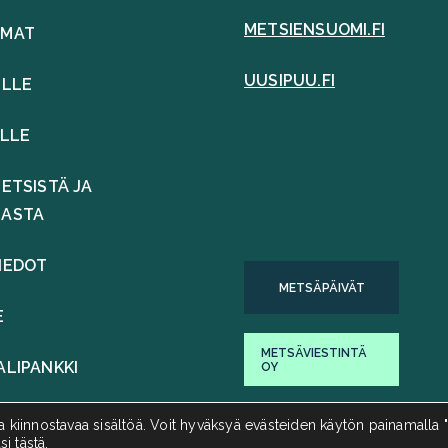
METSIENSUOMI.FI
UMAT
UUSIPUU.FI
ILLE
ILLE
ETSISTÄ JA
LASTA
IEDOT
METSÄPÄIVÄT
E
METSÄVIESTINTÄ
ALIPANKKI
OY
 kiinnostavaa sisältöä. Voit hyväksyä evästeiden käytön painamalla "
si tästä
.