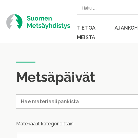
Siirry
Haku:
suoraan
sisältöön
TIETOA
AJANKOH
MEISTÄ
Sulje
valikko
Metsäpäivät
Materiaalit kategorioittain: