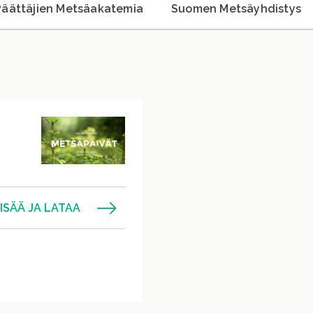
Päättäjien Metsäakatemia
Suomen Metsäyhdistys
ISÄÄ JA LATAA