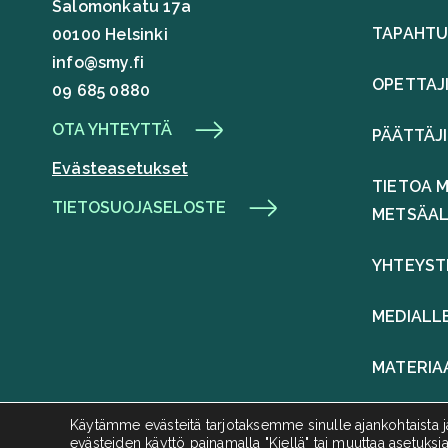
Salomonkatu 17a
TAPAHT
00100 Helsinki
info@smy.fi
OPETTAJ
09 685 0880
OTA YHTEYTTÄ
PÄÄTTÄJ
Evästeasetukset
TIETOA M
TIETOSUOJASELOSTE
METSÄA
YHTEYST
MEDIALL
MATERIA
Käytämme evästeitä tarjotaksemme sinulle ajankohtaista ja
evästeiden käyttö painamalla "Kiellä" tai
muuttaa asetuksia