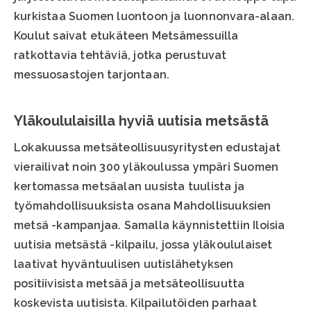
kurkistaa Suomen luontoon ja luonnonvara-alaan.
Koulut saivat etukäteen Metsämessuilla
ratkottavia tehtäviä, jotka perustuvat
messuosastojen tarjontaan.
Yläkoululaisilla hyviä uutisia metsästä
Lokakuussa metsäteollisuusyritysten edustajat
vierailivat noin 300 yläkoulussa ympäri Suomen
kertomassa metsäalan uusista tuulista ja
työmahdollisuuksista osana Mahdollisuuksien
metsä -kampanjaa. Samalla käynnistettiin Iloisia
uutisia metsästä -kilpailu, jossa yläkoululaiset
laativat hyväntuulisen uutislähetyksen
positiivisista metsää ja metsäteollisuutta
koskevista uutisista. Kilpailutöiden parhaat