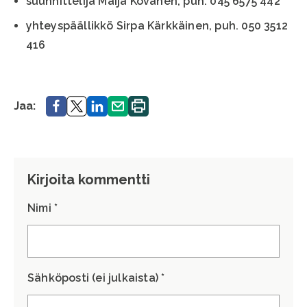
suunnittelija Maija Kovanen, puh. 045 6575 442
yhteyspäällikkö Sirpa Kärkkäinen, puh. 050 3512
416
Jaa.
Jaa.
Jaa.
Jaa.
Tulosta
Jaa:
sivu.
Kirjoita kommentti
Nimi *
Sähköposti (ei julkaista) *