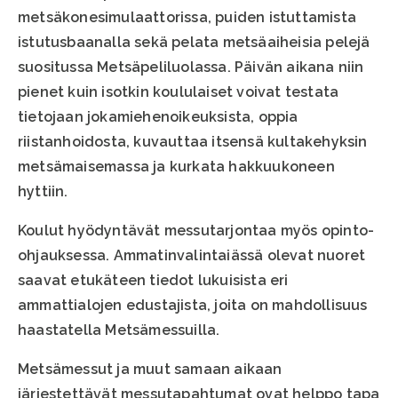
metsäkonesimulaattorissa, puiden istuttamista
istutusbaanalla sekä pelata metsäaiheisia pelejä
suositussa Metsäpeliluolassa. Päivän aikana niin
pienet kuin isotkin koululaiset voivat testata
tietojaan jokamiehenoikeuksista, oppia
riistanhoidosta, kuvauttaa itsensä kultakehyksin
metsämaisemassa ja kurkata hakkuukoneen
hyttiin.
Koulut hyödyntävät messutarjontaa myös opinto-
ohjauksessa. Ammatinvalintaiässä olevat nuoret
saavat etukäteen tiedot lukuisista eri
ammattialojen edustajista, joita on mahdollisuus
haastatella Metsämessuilla.
Metsämessut ja muut samaan aikaan
järjestettävät messutapahtumat ovat helppo tapa