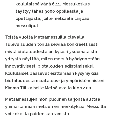
koululaispäivänä 6.11. Messukeskus
täyttyy lähes 9000 oppilaasta ja
opettajasta, joille metsäala tarjoaa
messuliput.
Toista vuotta Metsämessuilla olevalla
Tulevaisuuden torilla selviää konkreettisesti
mistä biotaloudesta on kyse. 15 suomalaista
yritystä näyttää, miten metsiä hyödynnetään
innovatiivisesti biotalouden edistämiseksi.
Koululaiset pääsevät esittämään kysymyksiä
biotaloudesta maatalous- ja ympäristöministeri
Kimmo Tiilikaiselle Metsälavalla klo 12.00.
Metsämessujen monipuolinen tarjonta auttaa
ymmärtämään metsien eri merkityksiä. Messuilla
voi kokeilla puiden kaatamista