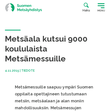
Siirry
suoraan
Haku
MENU
sisältöön
Metsäala kutsui 9000
koululaista
Metsämessuille
4.11.2015
|
TIEDOTE
Metsämessuille saapuu ympäri Suomen
oppilaita opettajineen tutustumaan
metsiin, metsäalaan ja alan moniin
mahdollisuuksiin. Metsämessujen