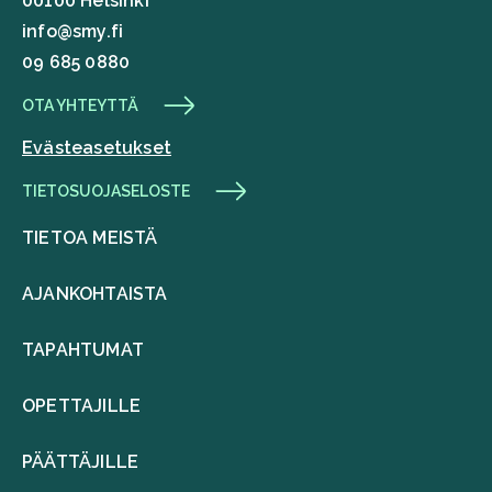
00100 Helsinki
info@smy.fi
09 685 0880
OTA YHTEYTTÄ
Evästeasetukset
TIETOSUOJASELOSTE
TIETOA MEISTÄ
AJANKOHTAISTA
TAPAHTUMAT
OPETTAJILLE
PÄÄTTÄJILLE