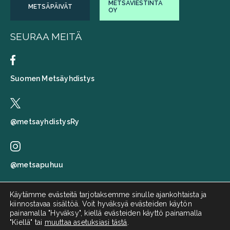
METSÄVIESTINTÄ
METSÄPÄIVÄT
OY
SEURAA MEITÄ
Suomen Metsäyhdistys
@metsayhdistysRy
@metsapuhuu
Käytämme evästeitä tarjotaksemme sinulle ajankohtaista ja
kiinnostavaa sisältöä. Voit hyväksyä evästeiden käytön
Suomen metsäyhdistys
painamalla "Hyväksy", kiellä evästeiden käyttö painamalla
"Kiellä" tai
muuttaa asetuksiasi tästä
.
Metsä puhuu