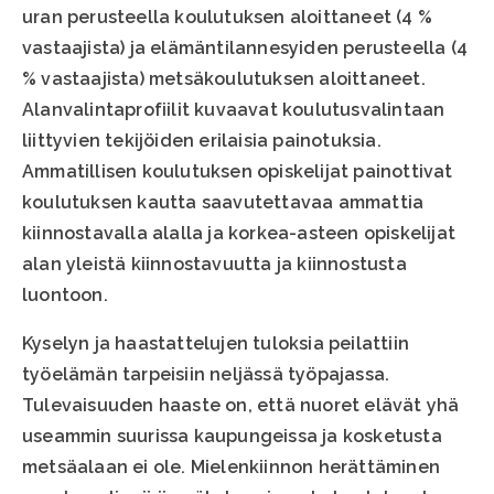
uran perusteella koulutuksen aloittaneet (4 %
vastaajista) ja elämäntilannesyiden perusteella (4
% vastaajista) metsäkoulutuksen aloittaneet.
Alanvalintaprofiilit kuvaavat koulutusvalintaan
liittyvien tekijöiden erilaisia painotuksia.
Ammatillisen koulutuksen opiskelijat painottivat
koulutuksen kautta saavutettavaa ammattia
kiinnostavalla alalla ja korkea-asteen opiskelijat
alan yleistä kiinnostavuutta ja kiinnostusta
luontoon.
Kyselyn ja haastattelujen tuloksia peilattiin
työelämän tarpeisiin neljässä työpajassa.
Tulevaisuuden haaste on, että nuoret elävät yhä
useammin suurissa kaupungeissa ja kosketusta
metsäalaan ei ole. Mielenkiinnon herättäminen