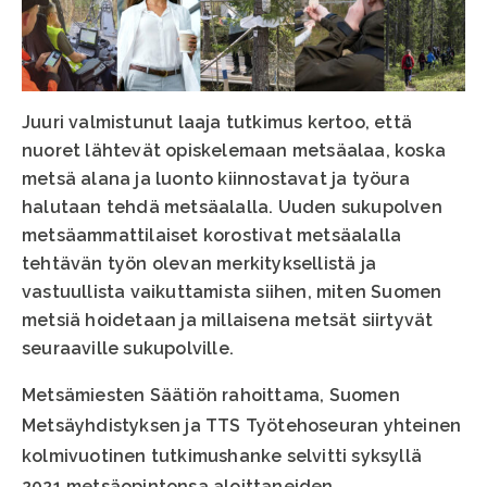
Juuri valmistunut laaja tutkimus kertoo, että
nuoret lähtevät opiskelemaan metsäalaa, koska
metsä alana ja luonto kiinnostavat ja työura
halutaan tehdä metsäalalla. Uuden sukupolven
metsäammattilaiset korostivat metsäalalla
tehtävän työn olevan merkityksellistä ja
vastuullista vaikuttamista siihen, miten Suomen
metsiä hoidetaan ja millaisena metsät siirtyvät
seuraaville sukupolville.
Metsämiesten Säätiön rahoittama, Suomen
Metsäyhdistyksen ja TTS Työtehoseuran yhteinen
kolmivuotinen tutkimushanke selvitti syksyllä
2021 metsäopintonsa aloittaneiden