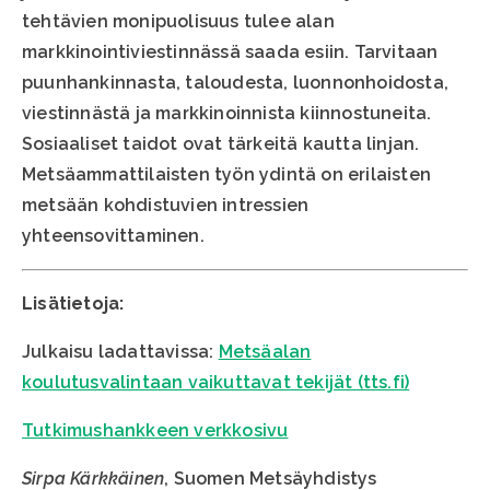
tehtävien monipuolisuus tulee alan
markkinointiviestinnässä saada esiin. Tarvitaan
puunhankinnasta, taloudesta, luonnonhoidosta,
viestinnästä ja markkinoinnista kiinnostuneita.
Sosiaaliset taidot ovat tärkeitä kautta linjan.
Metsäammattilaisten työn ydintä on erilaisten
metsään kohdistuvien intressien
yhteensovittaminen.
Lisätietoja:
Julkaisu ladattavissa:
Metsäalan
koulutusvalintaan vaikuttavat tekijät (tts.fi)
Tutkimushankkeen verkkosivu
Sirpa Kärkkäinen
, Suomen Metsäyhdistys