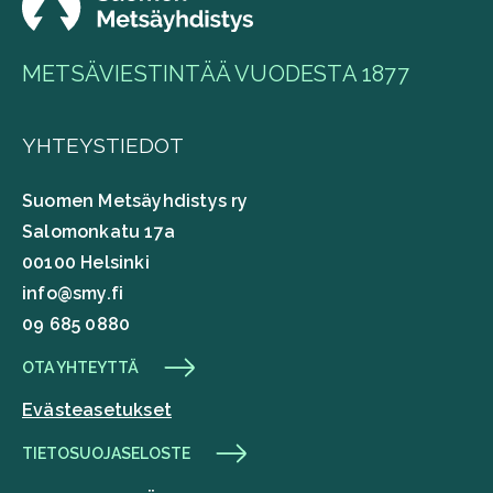
METSÄVIESTINTÄÄ VUODESTA 1877
YHTEYSTIEDOT
Suomen Metsäyhdistys ry
Salomonkatu 17a
00100 Helsinki
info@smy.fi
09 685 0880
OTA YHTEYTTÄ
Evästeasetukset
TIETOSUOJASELOSTE