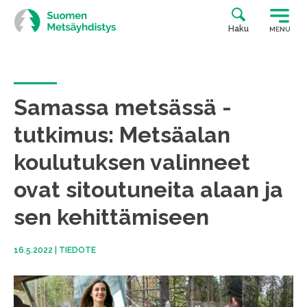
Siirry
suoraan
Haku
MENU
sisältöön
Samassa metsässä -
tutkimus: Metsäalan
koulutuksen valinneet
ovat sitoutuneita alaan ja
sen kehittämiseen
16.5.2022
|
TIEDOTE