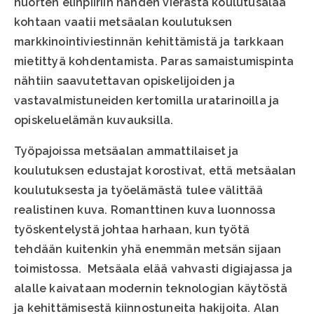
nuorten elinpiiriin nähden vierasta koulutusalaa
kohtaan vaatii metsäalan koulutuksen
markkinointiviestinnän kehittämistä ja tarkkaan
mietittyä kohdentamista. Paras samaistumispinta
nähtiin saavutettavan opiskelijoiden ja
vastavalmistuneiden kertomilla uratarinoilla ja
opiskeluelämän kuvauksilla.
Työpajoissa metsäalan ammattilaiset ja
koulutuksen edustajat korostivat, että metsäalan
koulutuksesta ja työelämästä tulee välittää
realistinen kuva. Romanttinen kuva luonnossa
työskentelystä johtaa harhaan, kun työtä
tehdään kuitenkin yhä enemmän metsän sijaan
toimistossa. Metsäala elää vahvasti digiajassa ja
alalle kaivataan modernin teknologian käytöstä
ja kehittämisestä kiinnostuneita hakijoita. Alan