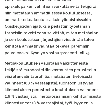
opiskelupaikan valintaan vaikuttaneita tekijöitä
niin metsäalan ammatillisessa koulutuksessa,
ammattikorkeakouluissa kuin yliopistoissakin.
Opiskelijoiden ajatuksia peilattiin työelämän
tarpeisiin tavoitteena selvittää, miten metsäalan
ja sen koulutuksen järjestäjien viestintää tulee
kehittää ammatinvalintaa tekeviä paremmin
palvelevaksi. Kyselyn vastausprosentti oli 75.
Metsäkoulutuksen valintaan vaikuttaneista
tekijöistä muodostettiin vastausten perusteella
viisi alanvalintaprofiilia: metsäalan tietoisesti
valinneet (68 % vastaajista), luontoon liittyvän
kiinnostuksen perusteella koulutuksen valinneet
(16 % vastaajista), metsäosaamisen kehittämisestä
kiinnostuneet (8 % vastaajista), työllisyyden ja