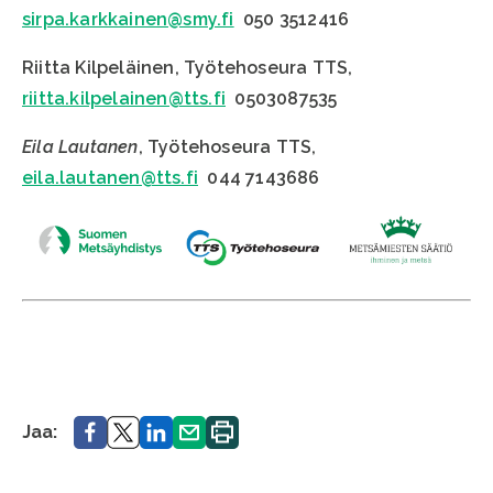
sirpa.karkkainen@smy.fi
050 3512416
Riitta Kilpeläinen, Työtehoseura TTS,
riitta.kilpelainen@tts.fi
0503087535
Eila Lautanen
, Työtehoseura TTS,
eila.lautanen@tts.fi
044 7143686
Jaa.
Jaa.
Jaa.
Jaa.
Tulosta
Jaa:
sivu.