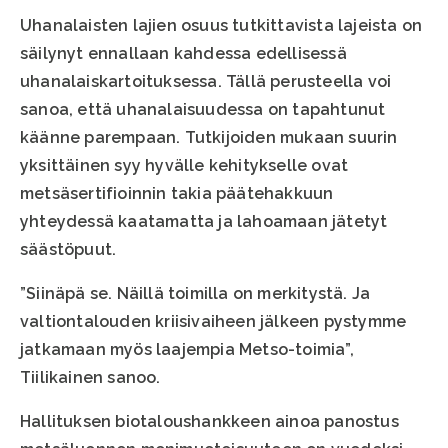
Uhanalaisten lajien osuus tutkittavista lajeista on
säilynyt ennallaan kahdessa edellisessä
uhanalaiskartoituksessa. Tällä perusteella voi
sanoa, että uhanalaisuudessa on tapahtunut
käänne parempaan. Tutkijoiden mukaan suurin
yksittäinen syy hyvälle kehitykselle ovat
metsäsertifioinnin takia päätehakkuun
yhteydessä kaatamatta ja lahoamaan jätetyt
säästöpuut.
”Siinäpä se. Näillä toimilla on merkitystä. Ja
valtiontalouden kriisivaiheen jälkeen pystymme
jatkamaan myös laajempia Metso-toimia”,
Tiilikainen sanoo.
Hallituksen biotaloushankkeen ainoa panostus