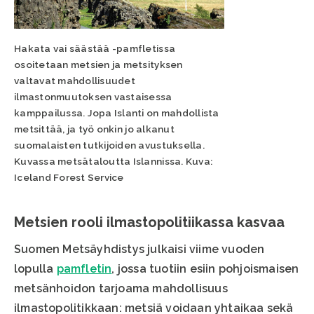
Hakata vai säästää -pamfletissa
osoitetaan metsien ja metsityksen
valtavat mahdollisuudet
ilmastonmuutoksen vastaisessa
kamppailussa. Jopa Islanti on mahdollista
metsittää, ja työ onkin jo alkanut
suomalaisten tutkijoiden avustuksella.
Kuvassa metsätaloutta Islannissa. Kuva:
Iceland Forest Service
Metsien rooli ilmastopolitiikassa kasvaa
Suomen Metsäyhdistys julkaisi viime vuoden
lopulla
pamfletin
, jossa tuotiin esiin pohjoismaisen
metsänhoidon tarjoama mahdollisuus
ilmastopolitikkaan: metsiä voidaan yhtaikaa sekä