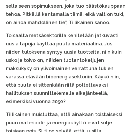
sellaiseen sopimukseen, joka tuo päästökauppaan
tehoa. Pitkällä kantamalla tämä, eikä valtion tuki,
on ainoa mahdollinen tie”, Tiilikainen sanoo.
Toisaalta metsäsektorilla kehitetään jatkuvasti
uusia tapoja käyttää puuta materiaalina. Jos
niiden tuloksena syntyy uusia tuotteita, niin kuin
usko ja toivo on, näiden tuotantoketjujen
maksukyky on ylivoimainen verrattuna tukien
varassa elävään bioenergiasektoriin. Käykö niin,
että puuta ei sittenkään riitä poltettavaksi
hallituksen suunnittelemalla aikajänteellä,
esimerkiksi vuonna 2050?
Tiilikainen muistuttaa, että ainakaan toistaiseksi
puun materiaali- ja energiakäyttö eivät sulje
toisiaan pois. Silti on selvää, että uusilla