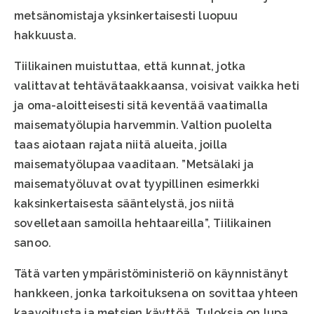
metsänomistaja yksinkertaisesti luopuu
hakkuusta.
Tiilikainen muistuttaa, että kunnat, jotka
valittavat tehtävätaakkaansa, voisivat vaikka heti
ja oma-aloitteisesti sitä keventää vaatimalla
maisematyölupia harvemmin. Valtion puolelta
taas aiotaan rajata niitä alueita, joilla
maisematyölupaa vaaditaan. ”Metsälaki ja
maisematyöluvat ovat tyypillinen esimerkki
kaksinkertaisesta sääntelystä, jos niitä
sovelletaan samoilla hehtaareilla”, Tiilikainen
sanoo.
Tätä varten ympäristöministeriö on käynnistänyt
hankkeen, jonka tarkoituksena on sovittaa yhteen
kaavoitusta ja metsien käyttöä. Tuloksia on lupa