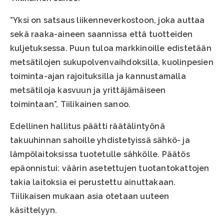
”Yksi on satsaus liikenneverkostoon, joka auttaa
sekä raaka-aineen saannissa että tuotteiden
kuljetuksessa. Puun tuloa markkinoille edistetään
metsätilojen sukupolvenvaihdoksilla, kuolinpesien
toiminta-ajan rajoituksilla ja kannustamalla
metsätiloja kasvuun ja yrittäjämäiseen
toimintaan”, Tiilikainen sanoo.
Edellinen hallitus päätti räätälintyönä
takuuhinnan sahoille yhdistetyissä sähkö- ja
lämpölaitoksissa tuotetulle sähkölle. Päätös
epäonnistui: väärin asetettujen tuotantokattojen
takia laitoksia ei perustettu ainuttakaan.
Tiilikaisen mukaan asia otetaan uuteen
käsittelyyn.