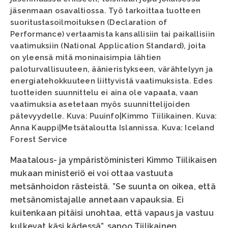
jäsenmaan osavaltiossa. Työ tarkoittaa tuotteen
suoritustasoilmoituksen (Declaration of
Performance) vertaamista kansallisiin tai paikallisiin
vaatimuksiin (National Application Standard), joita
on yleensä mitä moninaisimpia lähtien
paloturvallisuuteen, äänieristykseen, värähtelyyn ja
energiatehokkuuteen liittyvistä vaatimuksista. Edes
tuotteiden suunnittelu ei aina ole vapaata, vaan
vaatimuksia asetetaan myös suunnittelijoiden
pätevyydelle. Kuva: Puuinfo|Kimmo Tiilikainen. Kuva:
Anna Kauppi|Metsätaloutta Islannissa. Kuva: Iceland
Forest Service
Maatalous- ja ympäristöministeri Kimmo Tiilikaisen
mukaan ministeriö ei voi ottaa vastuuta
metsänhoidon rästeistä. ”Se suunta on oikea, että
metsänomistajalle annetaan vapauksia. Ei
kuitenkaan pitäisi unohtaa, että vapaus ja vastuu
kulkevat käsi kädessä”, sanoo Tiilikainen.