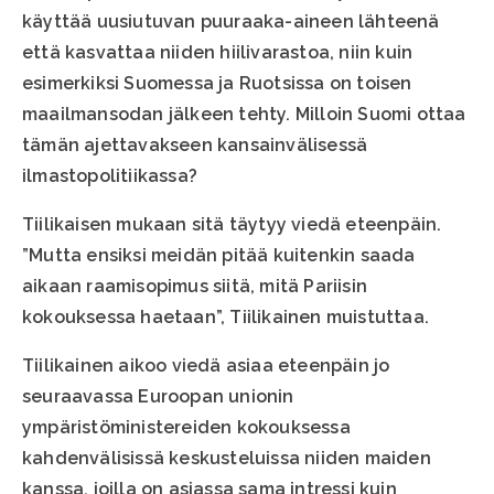
käyttää uusiutuvan puuraaka-aineen lähteenä
että kasvattaa niiden hiilivarastoa, niin kuin
esimerkiksi Suomessa ja Ruotsissa on toisen
maailmansodan jälkeen tehty. Milloin Suomi ottaa
tämän ajettavakseen kansainvälisessä
ilmastopolitiikassa?
Tiilikaisen mukaan sitä täytyy viedä eteenpäin.
”Mutta ensiksi meidän pitää kuitenkin saada
aikaan raamisopimus siitä, mitä Pariisin
kokouksessa haetaan”, Tiilikainen muistuttaa.
Tiilikainen aikoo viedä asiaa eteenpäin jo
seuraavassa Euroopan unionin
ympäristöministereiden kokouksessa
kahdenvälisissä keskusteluissa niiden maiden
kanssa, joilla on asiassa sama intressi kuin