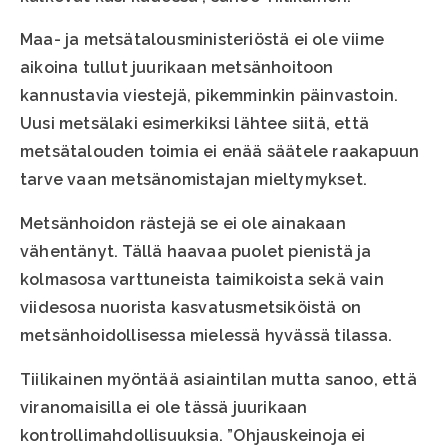
Maa- ja metsätalousministeriöstä ei ole viime
aikoina tullut juurikaan metsänhoitoon
kannustavia viestejä, pikemminkin päinvastoin.
Uusi metsälaki esimerkiksi lähtee siitä, että
metsätalouden toimia ei enää säätele raakapuun
tarve vaan metsänomistajan mieltymykset.
Metsänhoidon rästejä se ei ole ainakaan
vähentänyt. Tällä haavaa puolet pienistä ja
kolmasosa varttuneista taimikoista sekä vain
viidesosa nuorista kasvatusmetsiköistä on
metsänhoidollisessa mielessä hyvässä tilassa.
Tiilikainen myöntää asiaintilan mutta sanoo, että
viranomaisilla ei ole tässä juurikaan
kontrollimahdollisuuksia. ”Ohjauskeinoja ei