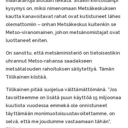
määrärahoja aiotaan leikata. Sitäkin kiintoisampi
kysymys on, miksi nimenomaan Metsäkeskuksen
kautta kanavoitavat rahat ovat kutistuneet lähes
olemattomiin ‒ onhan Metsäkeskus kuitenkin se
Metso-viranomainen, johon metsänomistajat ovat
luottaneet eniten.
On sanottu, että metsäministeriö on tietoisestikin
uhrannut Metso-rahansa saadakseen
metsätalouden rahoituksen säilytettyä. Tämän
Tiilikainen kiistää.
Tiilikainen pitää suojelua välttämättömänä. ”Jos
tavoitteemme on lisätä puun käyttöä 15 miljoonaa
kuutiota vuodessa emmekä ole onnistuneet
täyttämään monimuotoisuustavoitettamme, on
selvä, että me joudumme vastaamaan tähän”,