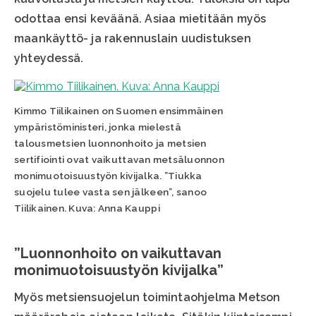
odottaa ensi keväänä. Asiaa mietitään myös
maankäyttö- ja rakennuslain uudistuksen
yhteydessä.
Kimmo Tiilikainen on Suomen ensimmäinen
ympäristöministeri, jonka mielestä
talousmetsien luonnonhoito ja metsien
sertifiointi ovat vaikuttavan metsäluonnon
monimuotoisuustyön kivijalka. ”Tiukka
suojelu tulee vasta sen jälkeen”, sanoo
Tiilikainen. Kuva: Anna Kauppi
”Luonnonhoito on vaikuttavan
monimuotoisuustyön kivijalka”
Myös metsiensuojelun toimintaohjelma Metson