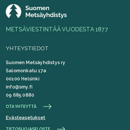
METSÄVIESTINTÄÄ VUODESTA 1877
YHTEYSTIEDOT
Suomen Metsäyhdistys ry
Salomonkatu 17a
00100 Helsinki
info@smy.fi
09 685 0880
OTA YHTEYTTÄ
Evästeasetukset
TIETOSUOJASELOSTE