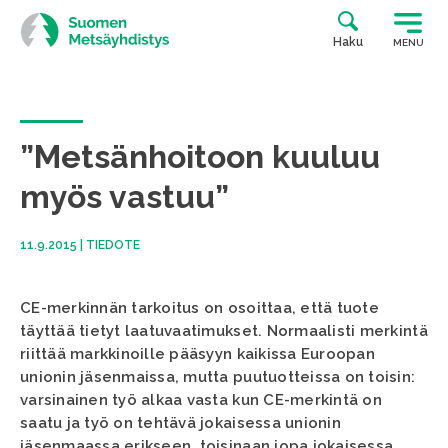
Siirry
suoraan
Haku
MENU
sisältöön
”Metsänhoitoon kuuluu
myös vastuu”
11.9.2015
|
TIEDOTE
CE-merkinnän tarkoitus on osoittaa, että tuote
täyttää tietyt laatuvaatimukset. Normaalisti merkintä
riittää markkinoille pääsyyn kaikissa Euroopan
unionin jäsenmaissa, mutta puutuotteissa on toisin:
varsinainen työ alkaa vasta kun CE-merkintä on
saatu ja työ on tehtävä jokaisessa unionin
jäsenmaassa erikseen, toisinaan jopa jokaisessa