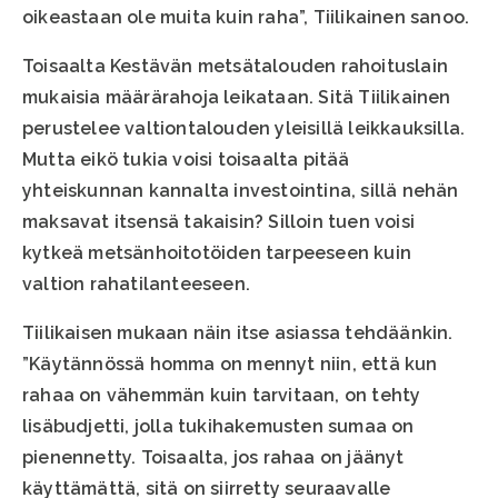
oikeastaan ole muita kuin raha”, Tiilikainen sanoo.
Toisaalta Kestävän metsätalouden rahoituslain
mukaisia määrärahoja leikataan. Sitä Tiilikainen
perustelee valtiontalouden yleisillä leikkauksilla.
Mutta eikö tukia voisi toisaalta pitää
yhteiskunnan kannalta investointina, sillä nehän
maksavat itsensä takaisin? Silloin tuen voisi
kytkeä metsänhoitotöiden tarpeeseen kuin
valtion rahatilanteeseen.
Tiilikaisen mukaan näin itse asiassa tehdäänkin.
”Käytännössä homma on mennyt niin, että kun
rahaa on vähemmän kuin tarvitaan, on tehty
lisäbudjetti, jolla tukihakemusten sumaa on
pienennetty. Toisaalta, jos rahaa on jäänyt
käyttämättä, sitä on siirretty seuraavalle