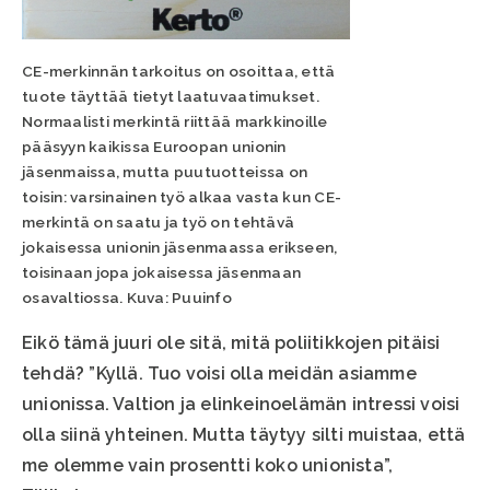
CE-merkinnän tarkoitus on osoittaa, että
tuote täyttää tietyt laatuvaatimukset.
Normaalisti merkintä riittää markkinoille
pääsyyn kaikissa Euroopan unionin
jäsenmaissa, mutta puutuotteissa on
toisin: varsinainen työ alkaa vasta kun CE-
merkintä on saatu ja työ on tehtävä
jokaisessa unionin jäsenmaassa erikseen,
toisinaan jopa jokaisessa jäsenmaan
osavaltiossa. Kuva: Puuinfo
Eikö tämä juuri ole sitä, mitä poliitikkojen pitäisi
tehdä? ”Kyllä. Tuo voisi olla meidän asiamme
unionissa. Valtion ja elinkeinoelämän intressi voisi
olla siinä yhteinen. Mutta täytyy silti muistaa, että
me olemme vain prosentti koko unionista”,