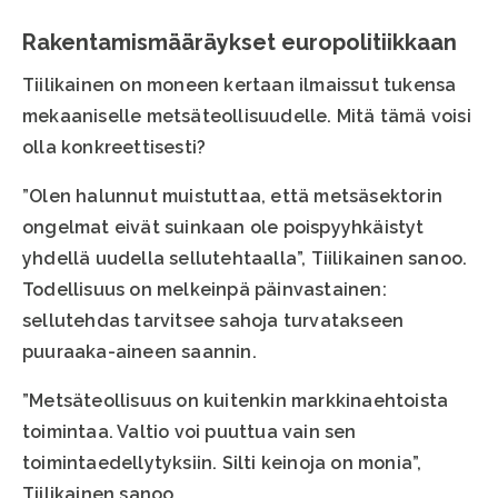
Rakentamismääräykset europolitiikkaan
Tiilikainen on moneen kertaan ilmaissut tukensa
mekaaniselle metsäteollisuudelle. Mitä tämä voisi
olla konkreettisesti?
”Olen halunnut muistuttaa, että metsäsektorin
ongelmat eivät suinkaan ole poispyyhkäistyt
yhdellä uudella sellutehtaalla”, Tiilikainen sanoo.
Todellisuus on melkeinpä päinvastainen:
sellutehdas tarvitsee sahoja turvatakseen
puuraaka-aineen saannin.
”Metsäteollisuus on kuitenkin markkinaehtoista
toimintaa. Valtio voi puuttua vain sen
toimintaedellytyksiin. Silti keinoja on monia”,
Tiilikainen sanoo.