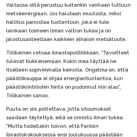
Valtaosa siitä perustuu kuitenkin vanhaan tuttuun
metsäenergiaan. Jos halutaan muutosta, miksi
hallitus panostaa tuotantoon, joka ei tule
lainkaan toimeen ilman valtion tukea ja on
jalostusasteeltaan kaikkein alhaisin metsätuote.
Tiilikainen vetoaa ilmastopolitiikkaan. ”Tavoitteet
tulevat tiukkenemaan. Kukin maa täyttää ne
itselleen sopivimmalla keinolla. Ongelma on, että
päästökauppa ei ohjaa energiantuotantoa, kun
päästökiintiöiden hinta on pudonnut niin alas”,
Tiilikainen sanoo.
Puuta on siis poltettava, jotta sitoumukset
saadaan täytettyä, eikä se onnistu ilman tukea.
”Mutta todellakin toivon, että Pariisin
ilmastokokouksessa ensi joulukuussa päästään