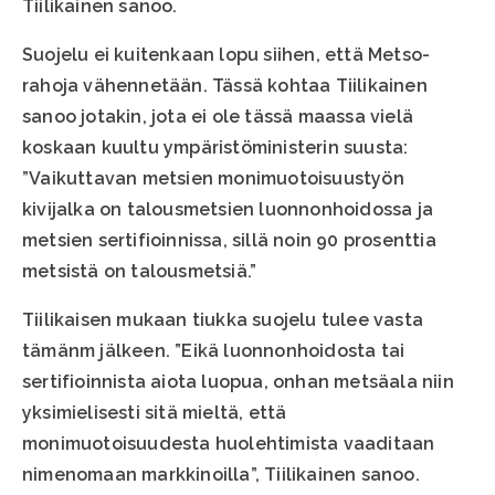
Tiilikainen sanoo.
Suojelu ei kuitenkaan lopu siihen, että Metso-
rahoja vähennetään. Tässä kohtaa Tiilikainen
sanoo jotakin, jota ei ole tässä maassa vielä
koskaan kuultu ympäristöministerin suusta:
”Vaikuttavan metsien monimuotoisuustyön
kivijalka on talousmetsien luonnonhoidossa ja
metsien sertifioinnissa, sillä noin 90 prosenttia
metsistä on talousmetsiä.”
Tiilikaisen mukaan tiukka suojelu tulee vasta
tämänm jälkeen. ”Eikä luonnonhoidosta tai
sertifioinnista aiota luopua, onhan metsäala niin
yksimielisesti sitä mieltä, että
monimuotoisuudesta huolehtimista vaaditaan
nimenomaan markkinoilla”, Tiilikainen sanoo.