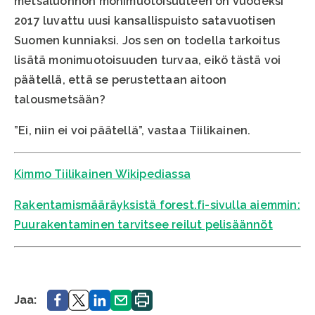
metsäluonnon monimuotoisuuteen on vuodeksi
2017 luvattu uusi kansallispuisto satavuotisen
Suomen kunniaksi. Jos sen on todella tarkoitus
lisätä monimuotoisuuden turvaa, eikö tästä voi
päätellä, että se perustettaan aitoon
talousmetsään?
”Ei, niin ei voi päätellä”, vastaa Tiilikainen.
Kimmo Tiilikainen Wikipediassa
Rakentamismääräyksistä forest.fi-sivulla aiemmin:
Puurakentaminen tarvitsee reilut pelisäännöt
Jaa.
Jaa.
Jaa.
Jaa.
Tulosta
Jaa:
sivu.