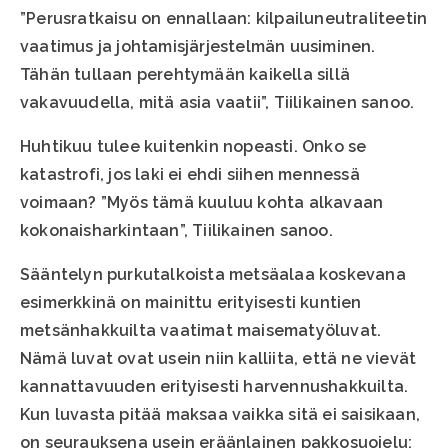
”Perusratkaisu on ennallaan: kilpailuneutraliteetin
vaatimus ja johtamisjärjestelmän uusiminen.
Tähän tullaan perehtymään kaikella sillä
vakavuudella, mitä asia vaatii”, Tiilikainen sanoo.
Huhtikuu tulee kuitenkin nopeasti. Onko se
katastrofi, jos laki ei ehdi siihen mennessä
voimaan? ”Myös tämä kuuluu kohta alkavaan
kokonaisharkintaan”, Tiilikainen sanoo.
Sääntelyn purkutalkoista metsäalaa koskevana
esimerkkinä on mainittu erityisesti kuntien
metsänhakkuilta vaatimat maisematyöluvat.
Nämä luvat ovat usein niin kalliita, että ne vievät
kannattavuuden erityisesti harvennushakkuilta.
Kun luvasta pitää maksaa vaikka sitä ei saisikaan,
on seurauksena usein eräänlainen pakkosuojelu: