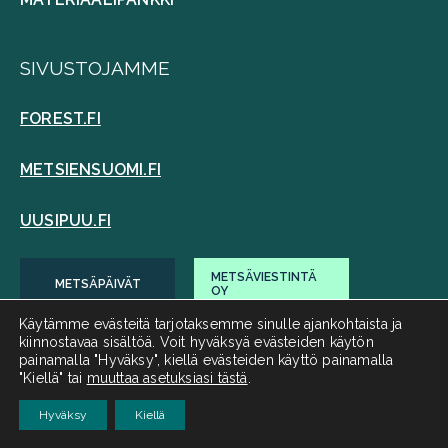
SIVUSTOJAMME
FOREST.FI
METSIENSUOMI.FI
UUSIPUU.FI
METSÄVIESTINTÄ
METSÄPÄIVÄT
OY
Käytämme evästeitä tarjotaksemme sinulle ajankohtaista ja
SEURAA MEITÄ
kiinnostavaa sisältöä. Voit hyväksyä evästeiden käytön
painamalla "Hyväksy", kiellä evästeiden käyttö painamalla
"Kiellä" tai
muuttaa asetuksiasi tästä
.
Hyväksy
Kiellä
Suomen Metsäyhdistys