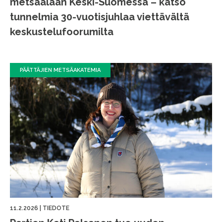
metsäalaan Keski-Suomessa – katso
tunnelmia 30-vuotisjuhlaa viettävältä
keskustelufoorumilta
PÄÄTTÄJIEN METSÄAKATEMIA
11.2.2026
|
TIEDOTE