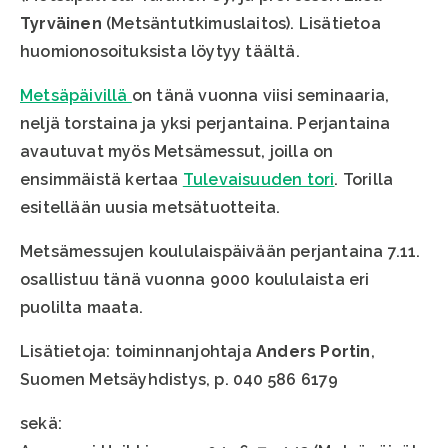
Tyrväinen
(Metsäntutkimuslaitos). Lisätietoa
huomionosoituksista löytyy täältä.
Metsäpäivillä
on tänä vuonna viisi seminaaria,
neljä torstaina ja yksi perjantaina. Perjantaina
avautuvat myös Metsämessut, joilla on
ensimmäistä kertaa
Tulevaisuuden tori
. Torilla
esitellään uusia metsätuotteita.
Metsämessujen koululaispäivään perjantaina 7.11.
osallistuu tänä vuonna 9000 koululaista eri
puolilta maata.
Lisätietoja: toiminnanjohtaja
Anders Portin
,
Suomen Metsäyhdistys, p. 040 586 6179
sekä: