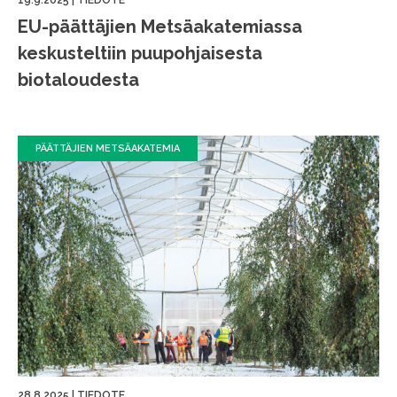
EU-päättäjien Metsäakatemiassa
keskusteltiin puupohjaisesta
biotaloudesta
PÄÄTTÄJIEN METSÄAKATEMIA
28.8.2025
|
TIEDOTE