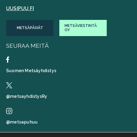
UUSIPUU.FI
METSÄVIESTINTÄ
METSÄPÄIVÄT
OY
SEURAA MEITÄ
Suomen Metsäyhdistys
@metsayhdistysRy
@metsapuhuu