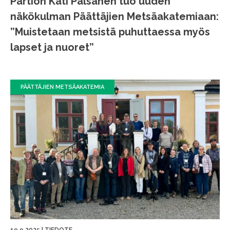
Partion Kati Palsanen tuo uuden
näkökulman Päättäjien Metsäakatemiaan:
”Muistetaan metsistä puhuttaessa myös
lapset ja nuoret”
PÄÄTTÄJIEN METSÄAKATEMIA
19.9.2025
|
TIEDOTE