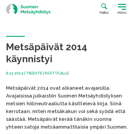
Siirry
suoraan
Haku
MENU
sisältöön
Metsäpäivät 2014
käynnistyi
6.11.2014
|
TIEDOTE
|
PÄÄTTÄJILLE
Metsäpäivät 2014 ovat alkaneet avajaisilla.
Avajaisissa julkaistiin Suomen Metsäyhdistyksen
metsien hiilineutraaliutta käsittelevä kirja. Siinä
kerrotaan, miten metsäkakun voi sekä syödä että
säästää. Metsäpäivät kerää tänäkin vuonna
yhteen satoja metsäammattilaisia ympäri Suomen.