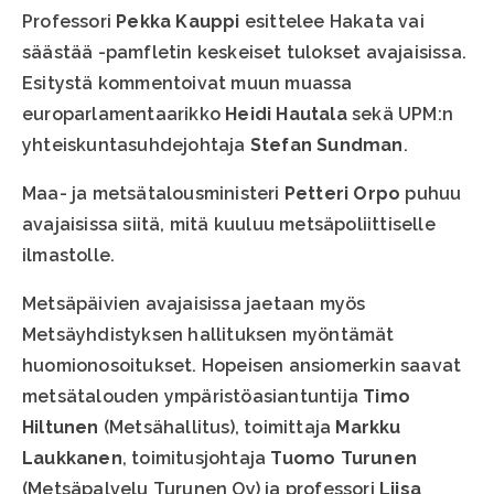
Professori
Pekka Kauppi
esittelee Hakata vai
säästää -pamfletin keskeiset tulokset avajaisissa.
Esitystä kommentoivat muun muassa
europarlamentaarikko
Heidi Hautala
sekä UPM:n
yhteiskuntasuhdejohtaja
Stefan Sundman
.
Maa- ja metsätalousministeri
Petteri Orpo
puhuu
avajaisissa siitä, mitä kuuluu metsäpoliittiselle
ilmastolle.
Metsäpäivien avajaisissa jaetaan myös
Metsäyhdistyksen hallituksen myöntämät
huomionosoitukset. Hopeisen ansiomerkin saavat
metsätalouden ympäristöasiantuntija
Timo
Hiltunen
(Metsähallitus), toimittaja
Markku
Laukkanen
, toimitusjohtaja
Tuomo Turunen
(Metsäpalvelu Turunen Oy) ja professori
Liisa