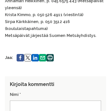
Annamari Heikkinen, p. 045 6575 443 (Metsäpäivät
yleensä)
Krista Kimmo, p. 050 526 4911 (viestintä)
Sirpa Kärkkäinen, p. 050 3512 416
(koululaistapahtuma)
Metsäpäivät järjestää Suomen Metsäyhdistys.
Jaa.
Jaa.
Jaa.
Jaa.
Tulosta
Jaa:
sivu.
Kirjoita kommentti
Nimi *