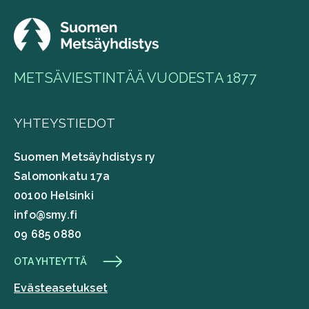
METSÄVIESTINTÄÄ VUODESTA 1877
YHTEYSTIEDOT
Suomen Metsäyhdistys ry
Salomonkatu 17a
00100 Helsinki
info@smy.fi
09 685 0880
OTA YHTEYTTÄ
Evästeasetukset