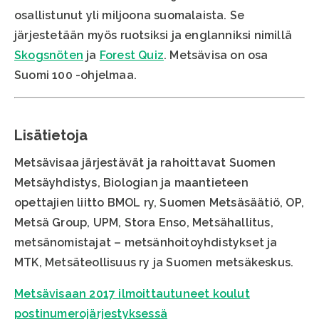
osallistunut yli miljoona suomalaista. Se
järjestetään myös ruotsiksi ja englanniksi nimillä
Skogsnöten
ja
Forest Quiz
. Metsävisa on osa
Suomi 100 -ohjelmaa.
Lisätietoja
Metsävisaa järjestävät ja rahoittavat Suomen
Metsäyhdistys, Biologian ja maantieteen
opettajien liitto BMOL ry, Suomen Metsäsäätiö, OP,
Metsä Group, UPM, Stora Enso, Metsähallitus,
metsänomistajat – metsänhoitoyhdistykset ja
MTK, Metsäteollisuus ry ja Suomen metsäkeskus.
Metsävisaan 2017 ilmoittautuneet koulut
postinumerojärjestyksessä