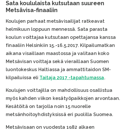
Sata koululaista kutsutaan suureen
Metsävisa-finaaliin
Koulujen parhaat metsävisailijat ratkeavat
helmikuun loppuun mennessä. Sata parasta
koulun voittajaa kutsutaan opettajansa kanssa
finaaliin Helsinkiin 15.-16.5.2017. Kilpailumatkan
aikana visaillaan maastossa ja valitaan koko
Metsävisan voittaja sekä vieraillaan Suomen
luontokeskus Haltiassa ja ammattitaidon SM-
kilpailuissa eli
Taitaja 2017 -tapahtumassa
.
Koulujen voittajilla on mahdollisuus osallistua
myös kahden viikon kesätyöpaikkojen arvontaan.
Kesätöitä on tarjolla noin 15 nuorelle
metsänhoitoyhdistyksissä eri puolilla Suomea.
Metsävisaan on vuodesta 1982 alkaen