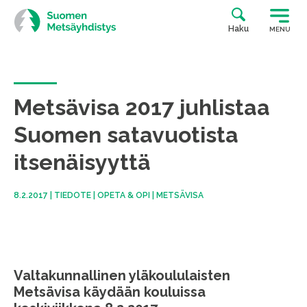
Siirry
suoraan
Haku
MENU
sisältöön
Metsävisa 2017 juhlistaa
Suomen satavuotista
itsenäisyyttä
8.2.2017
|
TIEDOTE
|
OPETA & OPI
|
METSÄVISA
Valtakunnallinen yläkoululaisten
Metsävisa käydään kouluissa