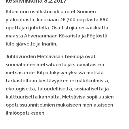
keskiviikkona 8.2.2017
Kilpailuun osallistuu yli puolet Suomen
yläkouluista, kaikkiaan 26 700 oppilasta 660
opettajan johdolla. Osallistujia on kaikkialta
maasta Ahvenanmaan Kökarista ja Föglöstä
Kilpisjärvelle ja Inariin.
Juhlavuoden Metsävisan teemoja ovat
suomalainen metsäluonto ja suomalaisten
metsäsuhde. Kilpailukysymyksissä metsää
tarkastellaan kestävyyden eri näkökulmista,
ekologiselta, taloudelliselta, sosiaaliselta ja
kulttuuriselta kannalta. Metsävisa sopii uusien
opetussuunnitelmien mukaiseen monialaiseen
ilmiöopetukseen.