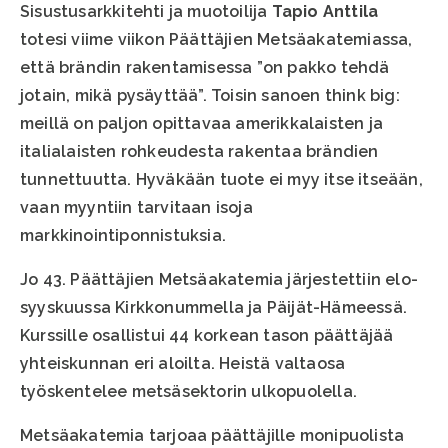
Sisustusarkkitehti ja muotoilija
Tapio Anttila
totesi viime viikon Päättäjien Metsäakatemiassa,
että brändin rakentamisessa ”on pakko tehdä
jotain, mikä pysäyttää”. Toisin sanoen think big:
meillä on paljon opittavaa amerikkalaisten ja
italialaisten rohkeudesta rakentaa brändien
tunnettuutta. Hyväkään tuote ei myy itse itseään,
vaan myyntiin tarvitaan isoja
markkinointiponnistuksia.
Jo 43. Päättäjien Metsäakatemia järjestettiin elo-
syyskuussa Kirkkonummella ja Päijät-Hämeessä.
Kurssille osallistui 44 korkean tason päättäjää
yhteiskunnan eri aloilta. Heistä valtaosa
työskentelee metsäsektorin ulkopuolella.
Metsäakatemia tarjoaa päättäjille monipuolista