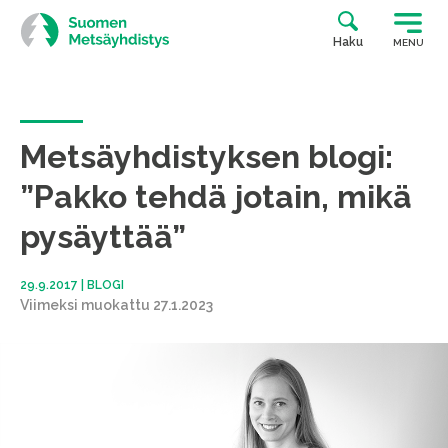
Siirry
suoraan
Haku
MENU
sisältöön
Metsäyhdistyksen blogi:
”Pakko tehdä jotain, mikä
pysäyttää”
29.9.2017
|
BLOGI
Viimeksi muokattu 27.1.2023