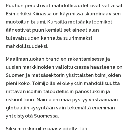
Puuhun perustuvat mahdollisuudet ovat valtaisat.
Esimerkiksi Kiinassa on käynnissä skandinaavisen
muotoilun buumi. Kurssilla metsäakateemikot
äänestivät puun kemialliset aineet alan
tulevaisuuden kannalta suurimmaksi
mahdollisuudeksi.
Maailmanluokan brändien rakentamisessa ja
uusien markkinoiden valloituksessa haasteena on
Suomen ja metsäsektorin yksittäisten toimijoiden
pieni koko. Toimijoilla ei ole yksin mahdollisuutta
riittävän isoihin taloudellisiin panostuksiin ja
riskinottoon. Näin pieni maa pystyy vastaamaan
globaaliin kysyntään vain tekemällä enemmän
yhteistyötä Suomessa.
Siksi markkinoille pääsy edellyttää