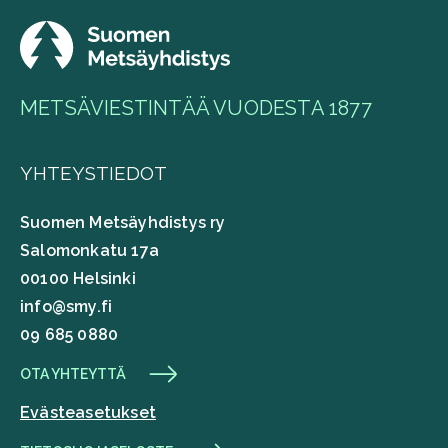
METSÄVIESTINTÄÄ VUODESTA 1877
YHTEYSTIEDOT
Suomen Metsäyhdistys ry
Salomonkatu 17a
00100 Helsinki
info@smy.fi
09 685 0880
OTA YHTEYTTÄ
Evästeasetukset