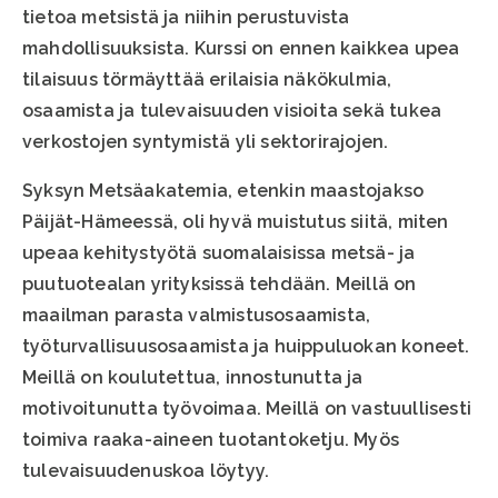
tietoa metsistä ja niihin perustuvista
mahdollisuuksista. Kurssi on ennen kaikkea upea
tilaisuus törmäyttää erilaisia näkökulmia,
osaamista ja tulevaisuuden visioita sekä tukea
verkostojen syntymistä yli sektorirajojen.
Syksyn Metsäakatemia, etenkin maastojakso
Päijät-Hämeessä, oli hyvä muistutus siitä, miten
upeaa kehitystyötä suomalaisissa metsä- ja
puutuotealan yrityksissä tehdään. Meillä on
maailman parasta valmistusosaamista,
työturvallisuusosaamista ja huippuluokan koneet.
Meillä on koulutettua, innostunutta ja
motivoitunutta työvoimaa. Meillä on vastuullisesti
toimiva raaka-aineen tuotantoketju. Myös
tulevaisuudenuskoa löytyy.