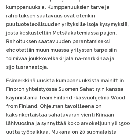
kumppanuuksia. Kumppanuuksien tarve ja
rahoituksen saatavuus ovat etenkin
puutuoteteollisuuden yrityksille isoja kysymyksiä,
josta keskusteltiin Metsäakatemiassa paljon.
Rahoituksen saatavuuden parantamiseksi
ehdotettiin muun muassa yritysten tarpeisiin
toimivaa joukkovelkakirjalaina-markkinaa ja
sijoitusrahastoja.
Esimerkkinä uusista kumppanuuksista mainittiin
Finpron yhteistyössä Suomen Sahat ry:n kanssa
käynnistämä Team Finland -kasvuohjelma Wood
from Finland. Ohjelman tavoitteena on
kaksinkertaistaa sahatavaran vienti Kiinaan
lähivuosina ja synnyttää koko arvoketjuun yli 1500
uutta työpaikkaa. Mukana on 20 suomalaista