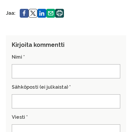
Jaa.
Jaa.
Jaa.
Jaa.
Tulosta
Jaa:
sivu.
Kirjoita kommentti
Nimi *
Sähköposti (ei julkaista) *
Viesti *