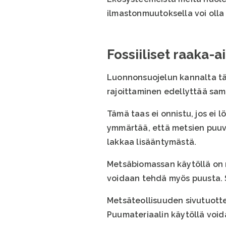
ilmastonmuutoksella voi olla 
Fossiiliset raaka-a
Luonnonsuojelun kannalta tärke
rajoittaminen edellyttää sam
Tämä taas ei onnistu, jos ei
ymmärtää, että metsien puuva
lakkaa lisääntymästä.
Metsäbiomassan käytöllä on m
voidaan tehdä myös puusta. Se
Metsäteollisuuden sivutuotte
Puumateriaalin käytöllä voida