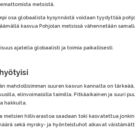
emattomista metsistä.
mpi osa globaalista kysynnästä voidaan tyydyttää pohj
Lisäämällä kasvua Pohjolan metsissä vähennetään samall
isuus ajatella globaalisti ja toimia paikallisesti.
yötyisi
n mahdollisimman suuren kasvun kannalta on tärkeää, 
silla, elinvoimaisilla taimilla. Pitkäaikainen ja suuri 
a hakkuita.
 metsien hiilivarastoa saadaan toki kasvatettua jonkin
määrä sekä myrsky- ja hyönteistuhot alkavat väistämät