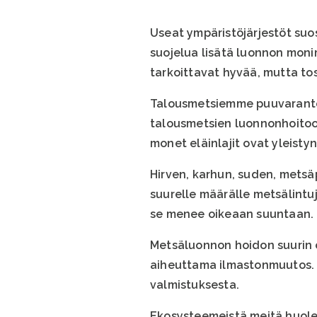
Useat ympäristöjärjestöt suos
suojelua lisätä luonnon moni
tarkoittavat hyvää, mutta t
Talousmetsiemme puuvaranto 
talousmetsien luonnonhoitoon
monet eläinlajit ovat yleisty
Hirven, karhun, suden, metsä
suurelle määrälle metsälintuj
se menee oikeaan suuntaan.
Metsäluonnon hoidon suurin 
aiheuttama ilmastonmuutos. H
valmistuksesta.
Ekosysteemeistä meitä huoles