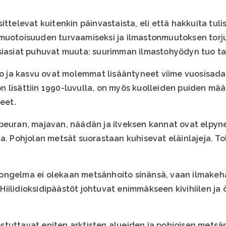
ittelevat kuitenkin päinvastaista, eli että hakkuita tuli
muotoisuuden turvaamiseksi ja ilmastonmuutoksen torju
osiasiat puhuvat muuta: suurimman ilmastohyödyn tuo ta
ja kasvu ovat molemmat lisääntyneet viime vuosisada
 lisättiin 1990-luvulla, on myös kuolleiden puiden mä
neet.
peuran, majavan, näädän ja ilveksen kannat ovat elpyn
a. Pohjolan metsät suorastaan kuhisevat eläinlajeja. To
ongelma ei olekaan metsänhoito sinänsä, vaan ilmakehä
iilidioksidipäästöt johtuvat enimmäkseen kivihiilen ja 
tuttavat eniten arktisten alueiden ja pohjoisen metsä