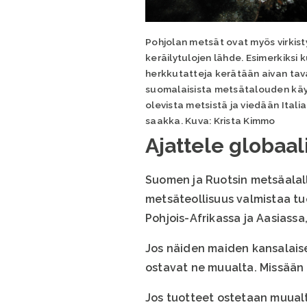
Pohjolan metsät ovat myös virkist
keräilytulojen lähde. Esimerkiksi 
herkkutatteja kerätään aivan tava
suomalaisista metsätalouden kä
olevista metsistä ja viedään Itali
saakka. Kuva: Krista Kimmo
Ajattele globaali
Suomen ja Ruotsin metsäalall
metsäteollisuus valmistaa tu
Pohjois-Afrikassa ja Aasiass
Jos näiden maiden kansalais
ostavat ne muualta. Missään n
Jos tuotteet ostetaan muualt