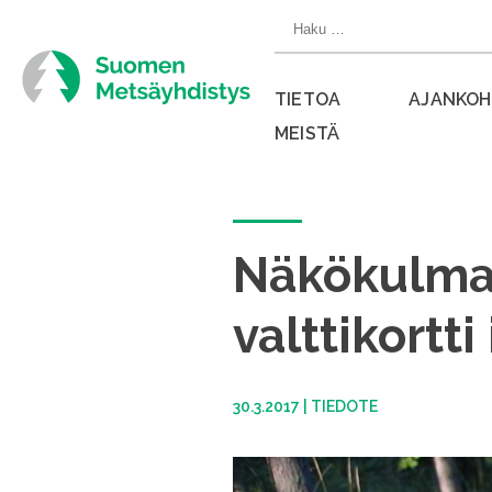
Siirry
Haku:
suoraan
sisältöön
TIETOA
AJANKOH
MEISTÄ
Sulje
valikko
Näkökulma:
valttikortt
30.3.2017
|
TIEDOTE