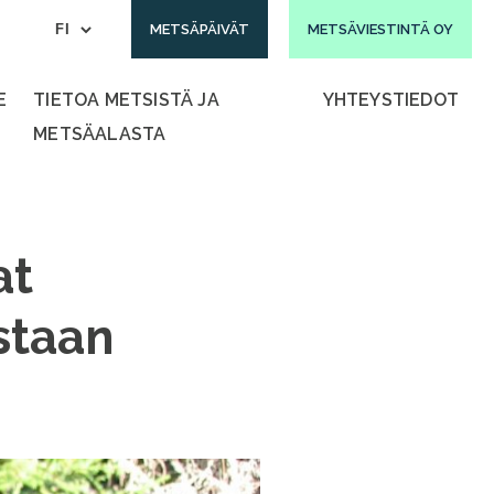
METSÄPÄIVÄT
METSÄVIESTINTÄ OY
E
TIETOA METSISTÄ JA
YHTEYSTIEDOT
METSÄALASTA
at
staan