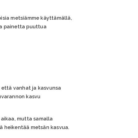
oisia metsiämme käyttämällä,
a painetta puuttua
että vanhat ja kasvunsa
puuvarannon kasvu
 aikaa, mutta samalla
tä heikentää metsän kasvua.