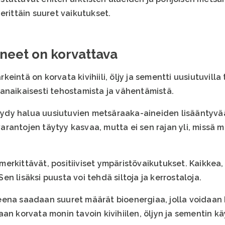
erittäin suuret vaikutukset.
ineet on korvattava
intä on korvata kivihiili, öljy ja sementti uusiutuvilla 
anaikaisesti tehostamista ja vähentämistä.
 löydy halua uusiutuvien metsäraaka-aineiden lisääntyvä
rantojen täytyy kasvaa, mutta ei sen rajan yli, missä 
erkittävät, positiiviset ympäristövaikutukset. Kaikkea,
n lisäksi puusta voi tehdä siltoja ja kerrostaloja.
ena saadaan suuret määrät bioenergiaa, jolla voidaan k
an korvata monin tavoin kivihiilen, öljyn ja sementin kä