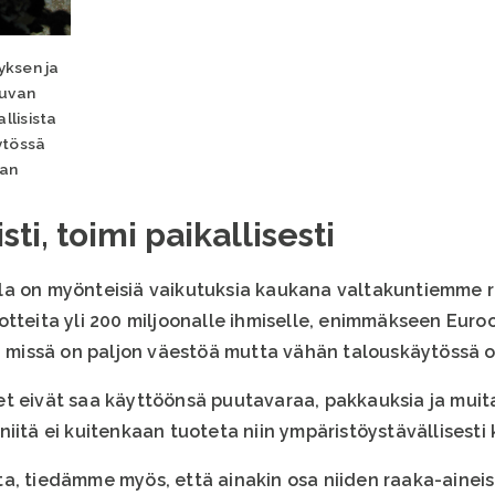
yksen ja
kuvan
llisista
ytössä
aan
sti, toimi paikallisesti
a on myönteisiä vaikutuksia kaukana valtakuntiemme ra
otteita yli 200 miljoonalle ihmiselle, enimmäkseen Eur
a, missä on paljon väestöä mutta vähän talouskäytössä o
et eivät saa käyttöönsä puutavaraa, pakkauksia ja mui
iitä ei kuitenkaan tuoteta niin ympäristöystävällisesti k
a, tiedämme myös, että ainakin osa niiden raaka-ainei