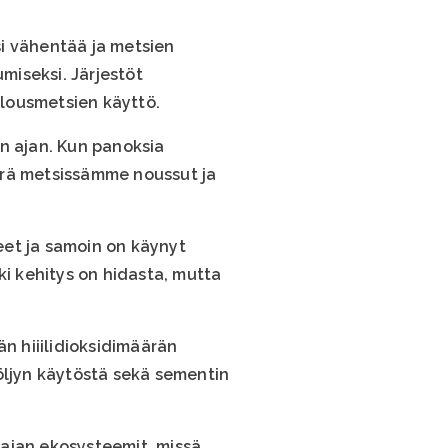
si vähentää ja metsien
miseksi. Järjestöt
lousmetsien käyttö.
n ajan. Kun panoksia
ärä metsissämme noussut ja
eet ja samoin on käynyt
ki kehitys on hidasta, mutta
n hiiilidioksidimäärän
öljyn käytöstä sekä sementin
rajan ekosysteemit, missä