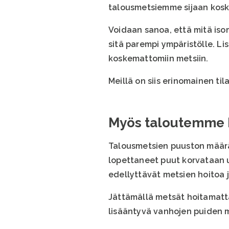
talousmetsiemme sijaan kosk
Voidaan sanoa, että mitä iso
sitä parempi ympäristölle. 
koskemattomiin metsiin.
Meillä on siis erinomainen tila
Myös taloutemme h
Talousmetsien puuston määrä
lopettaneet puut korvataan uu
edellyttävät metsien hoitoa j
Jättämällä metsät hoitamatta
lisääntyvä vanhojen puiden 