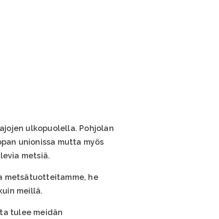
jojen ulkopuolella. Pohjolan
oopan unionissa mutta myös
levia metsiä.
ta metsätuotteitamme, he
uin meillä.
sta tulee meidän