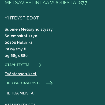
METSÄVIESTINTÄÄ VUODESTA 1877
YHTEYSTIEDOT
Suomen Metsäyhdistys ry
Salomonkatu 17a
00100 Helsinki
info@smy.fi
09 685 0880
OTA YHTEYTTÄ
Evästeasetukset
TIETOSUOJASELOSTE
TIETOA MEISTÄ