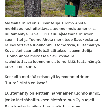
Metsähallituksen suunnittelija Tuomo Ahola
merkitsee rauhoitettavaa luonnonmuistomerkkiä,
luutamäntyä. Kuva: Juri Laurila|Metsähallituksen
suunnittelija Tuomo Ahola merkitsee Savukoskella
rauhoitettavaa luonnonmuistomerkkiä, luutamäntyä.
Kuva: Juri Laurila|Metsähallituksen suunnittelija
Tuomo Ahola merkitsee Savukoskella
rauhoitettavaa luonnonmuistomerkkiä, luutamäntyä.
Kuva: Juri Laurila
Keskellä metsää seisoo yli kymmenmetrinen
”luuta”. Mistä on kyse?
Luutamänty on erittäin harvinainen luonnonilmiö,
jonka Metsähallituksen Metsätalous Oy suojeli
Savukoskella eilen. Luutamänty syntyy