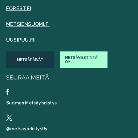
FOREST.FI
METSIENSUOMI.FI
UUSIPUU.FI
METSÄVIESTINTÄ
METSÄPÄIVÄT
OY
SEURAA MEITÄ
Suomen Metsäyhdistys
@metsayhdistysRy