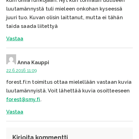
kuin omia runkojaan. Nyt kun törmäsin uutiseen
luutamännystä tuli mieleen onkohan kyseessä
juuri tuo. Kuvan olisin laittanut, mutta ei tähän
taida saada liitettyä
Vastaa
Anna Kauppi
22.6.2016 11:09
forest.fi:n toimitus ottaa mielellään vastaan kuvia
luutamännyistä. Voit lähettää kuvia osoitteeseen
forest@smy.fi
.
Vastaa
Kirjoita kommentti