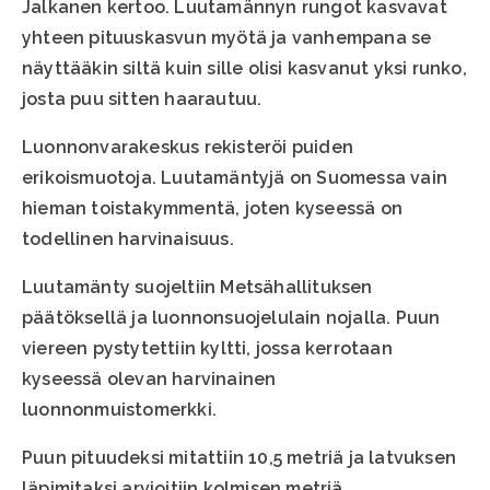
Jalkanen kertoo. Luutamännyn rungot kasvavat
yhteen pituuskasvun myötä ja vanhempana se
näyttääkin siltä kuin sille olisi kasvanut yksi runko,
josta puu sitten haarautuu.
Luonnonvarakeskus rekisteröi puiden
erikoismuotoja. Luutamäntyjä on Suomessa vain
hieman toistakymmentä, joten kyseessä on
todellinen harvinaisuus.
Luutamänty suojeltiin Metsähallituksen
päätöksellä ja luonnonsuojelulain nojalla. Puun
viereen pystytettiin kyltti, jossa kerrotaan
kyseessä olevan harvinainen
luonnonmuistomerkki.
Puun pituudeksi mitattiin 10,5 metriä ja latvuksen
läpimitaksi arvioitiin kolmisen metriä.