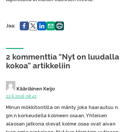
Jaa.
Jaa.
Jaa.
Jaa.
Tulosta
Jaa:
sivu.
2 kommenttia “Nyt on luudalla
kokoa” artikkeliin
Kääriäinen Keijo
22.6.2016 08:42
Minun mökkitontilla on mänty joka haarautuu n.
5m:n korkeudella kolmeen osaan. Yhteisen
alaosan jatkona olevat kolme osaa ovat aivan