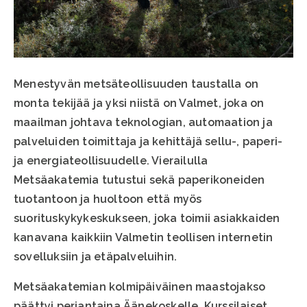
Menestyvän metsäteollisuuden taustalla on
monta tekijää ja yksi niistä on Valmet, joka on
maailman johtava teknologian, automaation ja
palveluiden toimittaja ja kehittäjä sellu-, paperi-
ja energiateollisuudelle. Vierailulla
Metsäakatemia tutustui sekä paperikoneiden
tuotantoon ja huoltoon että myös
suorituskykykeskukseen, joka toimii asiakkaiden
kanavana kaikkiin Valmetin teollisen internetin
sovelluksiin ja etäpalveluihin.
Metsäakatemian kolmipäiväinen maastojakso
päättyi perjantaina Äänekoskelle. Kurssilaiset