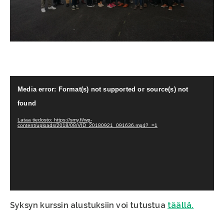
Videotoistin
Media error: Format(s) not supported or source(s) not
found
Lataa tiedosto: https://smy.fi/wp-
content/uploads/2018/08/VID_20180921_091636.mp4?_=1
Syksyn kurssin alustuksiin voi tutustua
täällä.