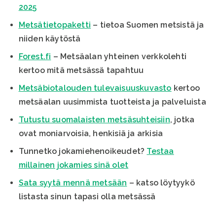
2025
Metsätietopaketti
– tietoa Suomen metsistä ja
niiden käytöstä
Forest.fi
– Metsäalan yhteinen verkkolehti
kertoo mitä metsässä tapahtuu
Metsäbiotalouden tulevaisuuskuvasto
kertoo
metsäalan uusimmista tuotteista ja palveluista
Tutustu suomalaisten metsäsuhteisiin
, jotka
ovat moniarvoisia, henkisiä ja arkisia
Tunnetko jokamiehenoikeudet?
Testaa
millainen jokamies sinä olet
Sata syytä mennä metsään
– katso löytyykö
listasta sinun tapasi olla metsässä