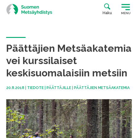
Siirry
suoraan
Haku
MENU
sisältöön
Päättäjien Metsäakatemia
vei kurssilaiset
keskisuomalaisiin metsiin
20.8.2018
|
TIEDOTE
|
PÄÄTTÄJILLE
|
PÄÄTTÄJIEN METSÄAKATEMIA