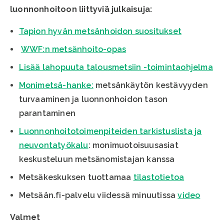
luonnonhoitoon liittyviä julkaisuja:
Tapion hyvän metsänhoidon suositukset
WWF:n metsänhoito-opas
Lisää lahopuuta talousmetsiin -toimintaohjelma
Monimetsä-hanke:
metsänkäytön kestävyyden
turvaaminen ja luonnonhoidon tason
parantaminen
Luonnonhoitotoimenpiteiden tarkistuslista ja
neuvontatyökalu
: monimuotoisuusasiat
keskusteluun metsänomistajan kanssa
Metsäkeskuksen tuottamaa
tilastotietoa
Metsään.fi-palvelu viidessä minuutissa
video
Valmet