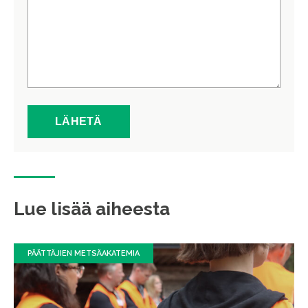
Lue lisää aiheesta
PÄÄTTÄJIEN METSÄAKATEMIA