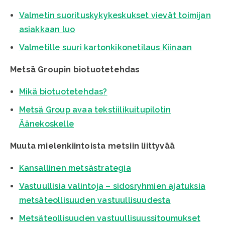
Valmetin suorituskykykeskukset vievät toimijan
asiakkaan luo
Valmetille suuri kartonkikonetilaus Kiinaan
Metsä Groupin biotuotetehdas
Mikä biotuotetehdas?
Metsä Group avaa tekstiilikuitupilotin
Äänekoskelle
Muuta mielenkiintoista metsiin liittyvää
Kansallinen metsästrategia
Vastuullisia valintoja – sidosryhmien ajatuksia
metsäteollisuuden vastuullisuudesta
Metsäteollisuuden vastuullisuussitoumukset