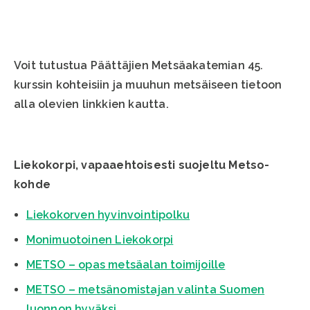
Voit tutustua Päättäjien Metsäakatemian 45.
kurssin kohteisiin ja muuhun metsäiseen tietoon
alla olevien linkkien kautta.
Liekokorpi, vapaaehtoisesti suojeltu Metso-
kohde
Liekokorven hyvinvointipolku
Monimuotoinen Liekokorpi
METSO – opas metsäalan toimijoille
METSO – metsänomistajan valinta Suomen
luonnon hyväksi