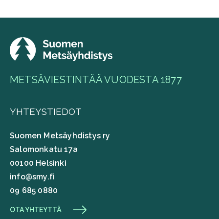
METSÄVIESTINTÄÄ VUODESTA 1877
YHTEYSTIEDOT
Suomen Metsäyhdistys ry
Salomonkatu 17a
00100 Helsinki
info@smy.fi
09 685 0880
OTA YHTEYTTÄ