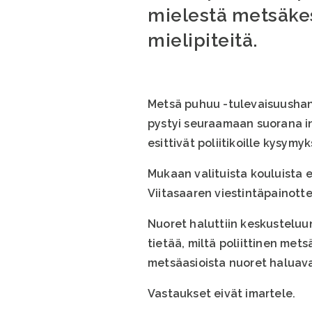
mielestä metsäkesk
mielipiteitä.
Metsä puhuu -tulevaisuushanke
pystyi seuraamaan suorana in
esittivät poliitikoille kysymy
Mukaan valituista kouluista e
Viitasaaren viestintäpainotte
Nuoret haluttiin keskustelu
tietää, miltä poliittinen met
metsäasioista nuoret haluav
Vastaukset eivät imartele.