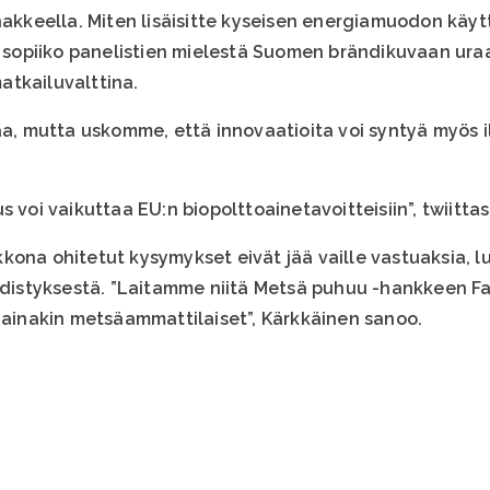
keella. Miten lisäisitte kyseisen energiamuodon käyt
ä, sopiiko panelistien mielestä Suomen brändikuvaan ura
atkailuvalttina.
taa, mutta uskomme, että innovaatioita voi syntyä myös 
 voi vaikuttaa EU:n biopolttoainetavoitteisiin”, twiittasi
kona ohitetut kysymykset eivät jää vaille vastuaksia, 
styksestä. ”Laitamme niitä Metsä puhuu -hankkeen Fa
t ainakin metsäammattilaiset”, Kärkkäinen sanoo.