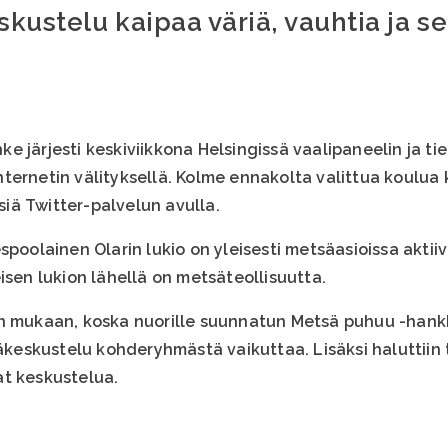
ustelu kaipaa väriä, vauhtia ja se
 järjesti keskiviikkona Helsingissä vaalipaneelin ja ti
ternetin välityksellä. Kolme ennakolta valittua koulua
ksiä Twitter-palvelun avulla.
spoolainen Olarin lukio on yleisesti metsäasioissa aktii
isen lukion lähellä on metsäteollisuutta.
un mukaan, koska nuorille suunnatun Metsä puhuu -hank
säkeskustelu kohderyhmästä vaikuttaa. Lisäksi haluttiin t
at keskustelua.