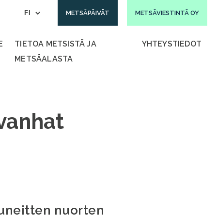
METSÄPÄIVÄT
METSÄVIESTINTÄ OY
E
TIETOA METSISTÄ JA
YHTEYSTIEDOT
METSÄALASTA
 vanhat
uneitten nuorten