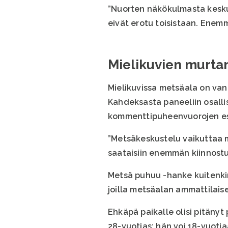
”Nuorten näkökulmasta keskust
eivät erotu toisistaan. Enemm
Mielikuvien murtam
Mielikuvissa metsäala on vanh
Kahdeksasta paneeliin osallis
kommenttipuheenvuorojen esit
”Metsäkeskustelu vaikuttaa me
saataisiin enemmän kiinnostu
Metsä puhuu -hanke kuitenki
joilla metsäalan ammattilaise
Ehkäpä paikalle olisi pitäny
28-vuotias; hän voi 18-vuoti