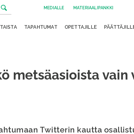
MEDIALLE
MATERIAALIPANKKI
TAISTA
TAPAHTUMAT
OPETTAJILLE
PÄÄTTÄJILL
kö metsäasioista vain
htumaan Twitterin kautta osallist