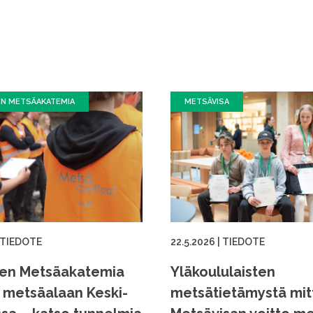
EN METSÄAKATEMIA
METSÄVISA
TIEDOTE
22.5.2026
|
TIEDOTE
ien Metsäakatemia
Yläkoululaisten
i metsäalaan Keski-
metsätietämystä mi