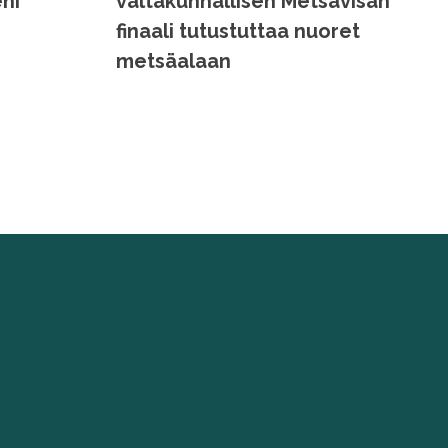
ni
valtakunnallisen Metsävisan
finaali tutustuttaa nuoret
metsäalaan