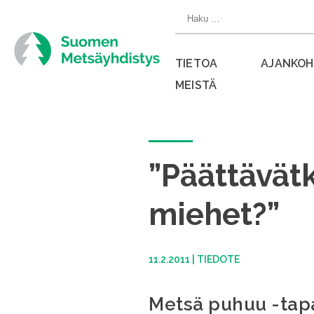
Siirry
Haku:
suoraan
sisältöön
TIETOA
AJANKOH
MEISTÄ
Sulje
valikko
”Päättävät
miehet?”
11.2.2011
|
TIEDOTE
Metsä puhuu -tapa