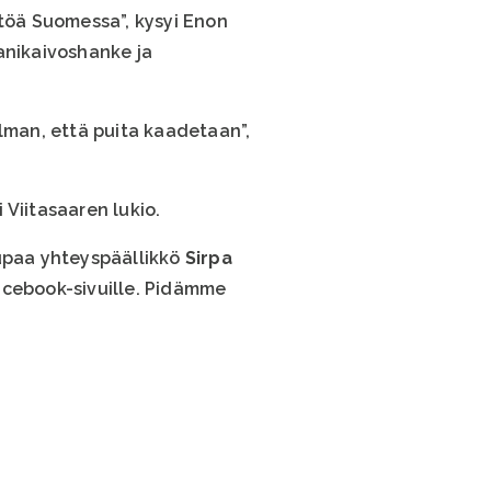
töä Suomessa”, kysyi Enon
anikaivoshanke ja
ilman, että puita kaadetaan”,
 Viitasaaren lukio.
lupaa yhteyspäällikkö
Sirpa
cebook-sivuille. Pidämme