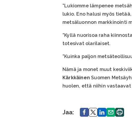
”Lukiomme lämpenee metsähak
lukio. Eno halusi myös tietä
metsäluonnon markkinointi m
”Kyllä nuorisoa raha kiinnos
totesivat olarilaiset.
”Kuinka paljon metsäteollisuus
Nämä ja monet muut keskiviik
Kärkkäinen
Suomen Metsäyhdi
huolen, että niihin vastaava
Jaa.
Jaa.
Jaa.
Jaa.
Tulosta
Jaa:
sivu.