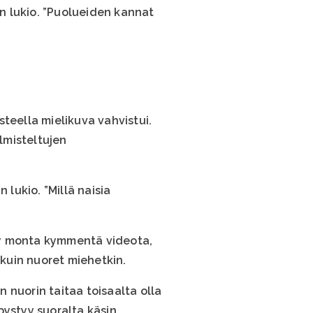
in lukio. ”Puolueiden kannat
teella mielikuva vahvistui.
almisteltujen
 lukio. ”Millä naisia
ty monta kymmentä videota,
 kuin nuoret miehetkin.
 nuorin taitaa toisaalta olla
pystyy suoralta käsin