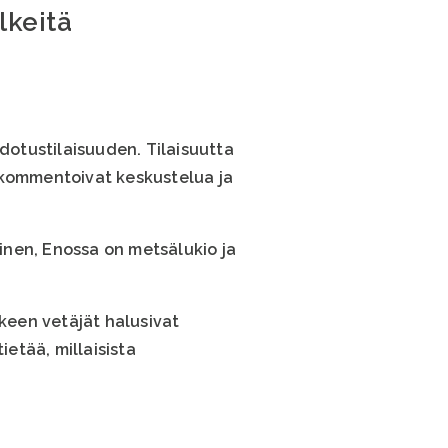
lkeitä
edotustilaisuuden. Tilaisuutta
 kommentoivat keskustelua ja
vinen, Enossa on metsälukio ja
keen vetäjät halusivat
ietää, millaisista