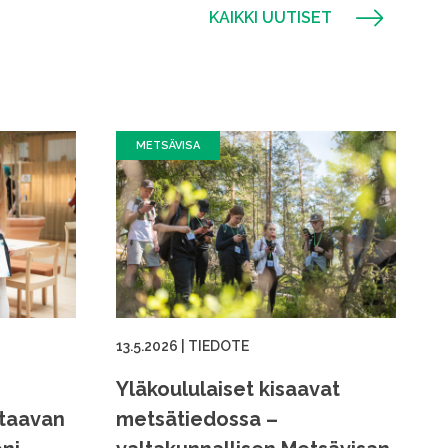
KAIKKI UUTISET
METSÄVISA
13.5.2026
|
TIEDOTE
Yläkoululaiset kisaavat
ttaavan
metsätiedossa –