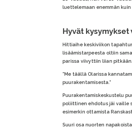
luettelemaan enemmän kuin k
Hyvät kysymykset v
Hittiaihe keskiviikon tapaht
lisäämistarpeesta oltiin sam
parissa viivyttiin liian pitkään
”Me täällä Olarissa kannata
puurakentamisesta.”
Puurakentamiskeskustelu puud
poliittinen ehdotus jäi vail
esimerkin ottamista Ranskasta
Suuri osa nuorten napakoista 