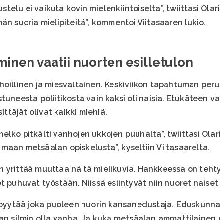
elu ei vaikuta kovin mielenkiintoiselta”, twiittasi Olar
än suoria mielipiteitä”, kommentoi Viitasaaren lukio.
inen vaatii nuorten esilletulon
oillinen ja miesvaltainen. Keskiviikon tapahtuman perus
tuneesta poliitikosta vain kaksi oli naisia. Etukäteen v
täjät olivat kaikki miehiä.
lko pitkälti vanhojen ukkojen puuhalta”, twiittasi Olarin
maan metsäalan opiskelusta”, kyseltiin Viitasaarelta.
n yrittää muuttaa näitä mielikuvia. Hankkeessa on teh
t puhuvat työstään. Niissä esiintyvät niin nuoret naiset
t pyytää joka puoleen nuorin kansanedustaja. Eduskunnan
aan silmin olla vanha. Ja kuka metsäalan ammattilainen 