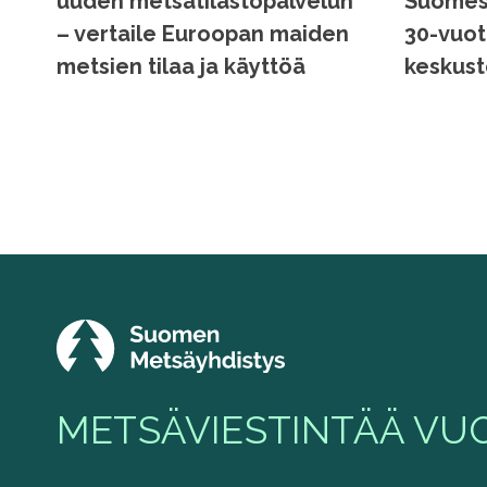
uuden metsätilastopalvelun
Suomess
– vertaile Euroopan maiden
30-vuot
metsien tilaa ja käyttöä
keskust
METSÄVIESTINTÄÄ VUO