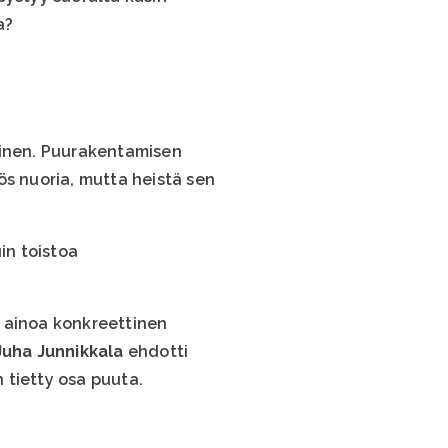
a?
minen. Puurakentamisen
ös nuoria, mutta heistä sen
in toistoa
n ainoa konkreettinen
Juha Junnikkala
ehdotti
n tietty osa puuta.