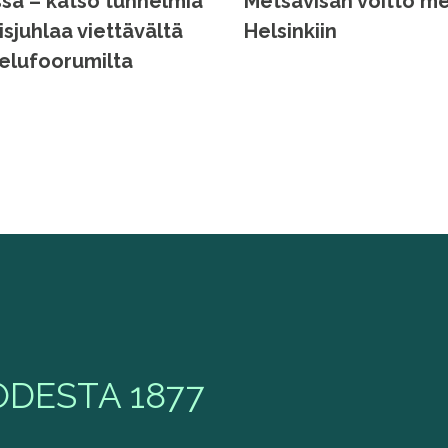
a – katso tunnelmia
Metsävisan voitto me
isjuhlaa viettävältä
Helsinkiin
elufoorumilta
DESTA 1877