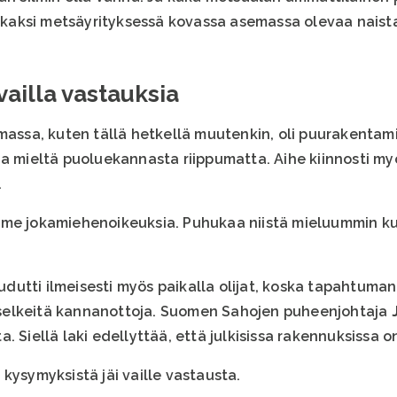
aksi metsäyrityksessä kovassa asemassa olevaa naist
ailla vastauksia
umassa, kuten tällä hetkellä muutenkin, oli puurakenta
aa mieltä puoluekannasta riippumatta. Aihe kiinnosti my
.
mme jokamiehenoikeuksia. Puhukaa niistä mieluummin ku
utti ilmeisesti myös paikalla olijat, koska tapahtuma
le selkeitä kannanottoja. Suomen Sahojen puheenjohtaja
. Siellä laki edellyttää, että julkisissa rakennuksissa o
kysymyksistä jäi vaille vastausta.