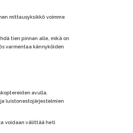
linen mittausyksikkö voimme
 nähdä tien pinnan alle, mikä on
 myös varmentaa kännyköiden
skoptereiden avulla.
ja luistonestojärjestelmien
ta voidaan välittää heti