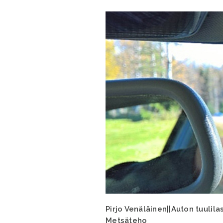
Pirjo Venäläinen||Auton tuulil
Metsäteho