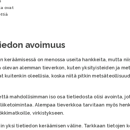
n
ta ovat
ttiä
tiedon avoimuus
en keräämisessä on menossa useita hankkeita, mutta nii
 olevan alemman tieverkon, kuten yksityisteiden ja met
t kuitenkin oleellisia, koska niitä pitkin metsäteollisu
tä mahdollisimman iso osa tietiedosta olisi avointa, jot
liiketoimintaa. Alempaa tieverkkoa tarvitaan myös henki
kkimatkoille, virkistykseen.
in yksi tietiedon keräämisen väline. Tarkkaan tietojen 