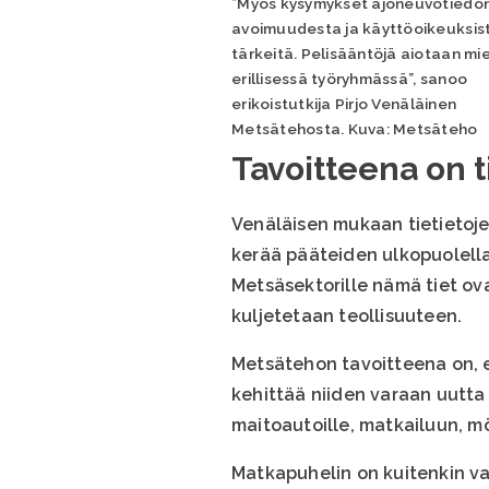
”Myös kysymykset ajoneuvotiedo
avoimuudesta ja käyttöoikeuksis
tärkeitä. Pelisääntöjä aiotaan mie
erillisessä työryhmässä”, sanoo
erikoistutkija Pirjo Venäläinen
Metsätehosta. Kuva: Metsäteho
Tavoitteena on 
Venäläisen mukaan tietietoj
kerää pääteiden ulkopuolella
Metsäsektorille nämä tiet ova
kuljetetaan teollisuuteen.
Metsätehon tavoitteena on, et
kehittää niiden varaan uutta 
maitoautoille, matkailuun, mö
Matkapuhelin on kuitenkin va