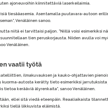
uten ajoneuvoihin kiinnitettäviä laserkeilaimia.
tyisiä tiesääasemia. Asentamalla puutavara-autoon eril
aseman”, Venäläinen sanoo.
utta niitä ei tarvittaisi paljon. ”Niillä voisi esimerkiksi
un suunnitellaan tien peruskorjausta. Niiden avulla voi
noo Venäläinen.
n vaatii työtä
atelliittien, ilmakuvauksen ja kauko-ohjattavien pienoi
kuorma-autosta kerätty tieto esimerkiksi jarrutuksista 
s tietoa kerääviä älyrenkaita”, sanoo Venäläinen.
tään, ellei sitä viedä eteenpäin. Reaaliaikaista tilannet
kiksi tiellä liikkuvista eläimistä.