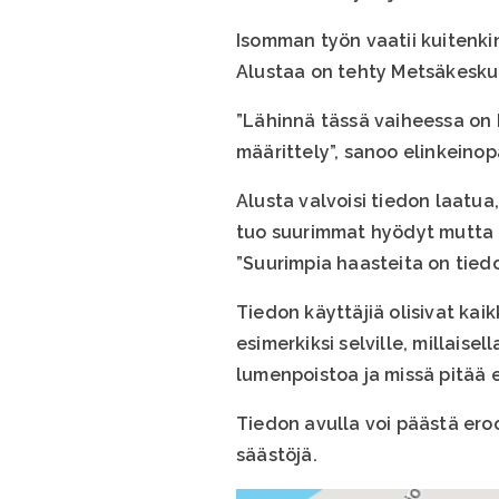
Isomman työn vaatii kuitenkin
Alustaa on tehty Metsäkesku
”Lähinnä tässä vaiheessa on 
määrittely”, sanoo elinkeino
Alusta valvoisi tiedon laatua,
tuo suurimmat hyödyt mutta on
”Suurimpia haasteita on tied
Tiedon käyttäjiä olisivat kaik
esimerkiksi selville, millais
lumenpoistoa ja missä pitää e
Tiedon avulla voi päästä ero
säästöjä.