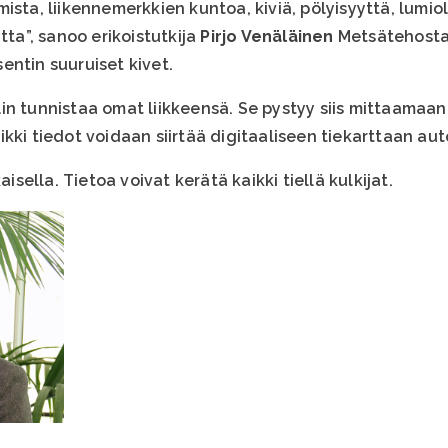
ista, liikennemerkkien kuntoa, kiviä, pölyisyyttä, lumiol
tta”, sanoo erikoistutkija
Pirjo Venäläinen
Metsätehosta
entin suuruiset kivet.
n tunnistaa omat liikkeensä. Se pystyy siis mittaamaan 
kki tiedot voidaan siirtää digitaaliseen tiekarttaan aut
aisella. Tietoa voivat kerätä kaikki tiellä kulkijat.