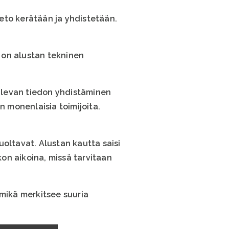
ieto kerätään ja yhdistetään.
 on alustan tekninen
 tulevan tiedon yhdistäminen
n monenlaisia toimijoita.
huoltavat. Alustan kautta saisi
kon aikoina, missä tarvitaan
 mikä merkitsee suuria