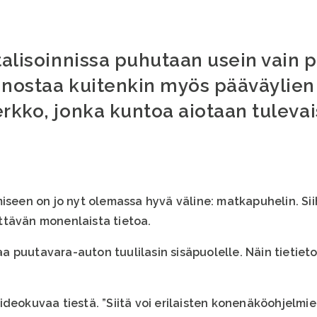
talisoinnissa puhutaan usein vain p
nnostaa kuitenkin myös pääväylien
erkko, jonka kuntoa aiotaan tuleva
iseen on jo nyt olemassa hyvä väline: matkapuhelin. Siih
ttävän monenlaista tietoa.
puutavara-auton tuulilasin sisäpuolelle. Näin tietietoa 
deokuvaa tiestä. ”Siitä voi erilaisten konenäköohjelmien