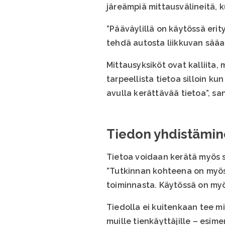
järeämpiä mittausvälineitä, k
”Pääväylillä on käytössä eri
tehdä autosta liikkuvan sää
Mittausyksiköt ovat kalliita, m
tarpeellista tietoa silloin k
avulla kerättävää tietoa”, sa
Tiedon yhdistämine
Tietoa voidaan kerätä myös s
”Tutkinnan kohteena on myös 
toiminnasta. Käytössä on myö
Tiedolla ei kuitenkaan tee mi
muille tienkäyttäjille – esimer