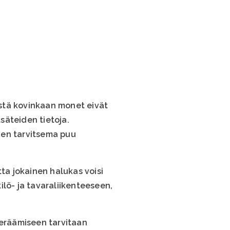
stä kovinkaan monet eivät
säteiden tietoja.
uden tarvitsema puu
ta jokainen halukas voisi
lö- ja tavaraliikenteeseen,
keräämiseen tarvitaan