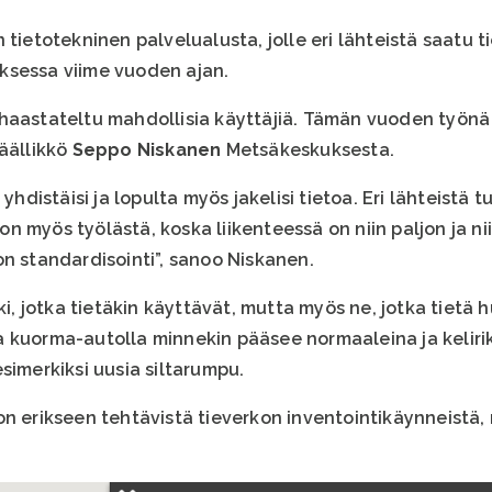
 tietotekninen palvelualusta, jolle eri lähteistä saatu t
ksessa viime vuoden ajan.
haastateltu mahdollisia käyttäjiä. Tämän vuoden työnä
päällikkö
Seppo Niskanen
Metsäkeskuksesta.
 yhdistäisi ja lopulta myös jakelisi tietoa. Eri lähteistä
 myös työlästä, koska liikenteessä on niin paljon ja nii
on standardisointi”, sanoo Niskanen.
ki, jotka tietäkin käyttävät, mutta myös ne, jotka tietä 
ella kuorma-autolla minnekin pääsee normaaleina ja keliri
simerkiksi uusia siltarumpu.
on erikseen tehtävistä tieverkon inventointikäynneistä,