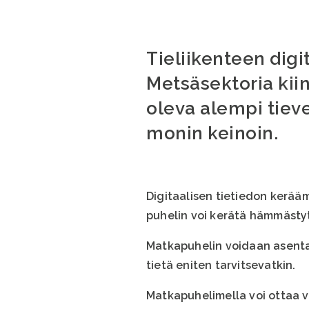
Tieliikenteen digi
Metsäsektoria kii
oleva alempi tiev
monin keinoin.
Digitaalisen tietiedon kerääm
puhelin voi kerätä hämmästy
Matkapuhelin voidaan asentaa 
tietä eniten tarvitsevatkin.
Matkapuhelimella voi ottaa vi