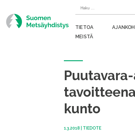
Siirry
Haku:
suoraan
sisältöön
TIETOA
AJANKOH
MEISTÄ
Sulje
valikko
Puutavara-
tavoitteen
kunto
1.3.2018
|
TIEDOTE