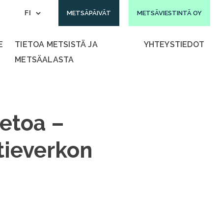
METSÄPÄIVÄT
METSÄVIESTINTÄ OY
E
TIETOA METSISTÄ JA
YHTEYSTIEDOT
METSÄALASTA
etoa –
tieverkon