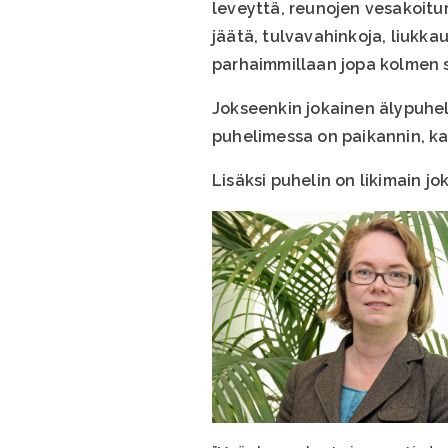
leveyttä, reunojen vesakoitum
jäätä, tulvavahinkoja, liukkau
parhaimmillaan jopa kolmen s
Jokseenkin jokainen älypuheli
puhelimessa on paikannin, kai
Lisäksi puhelin on likimain jok