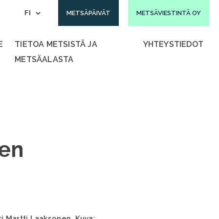
METSÄPÄIVÄT
METSÄVIESTINTÄ OY
E
TIETOA METSISTÄ JA
YHTEYSTIEDOT
METSÄALASTA
een
i Martti Laaksonen. Kuva: