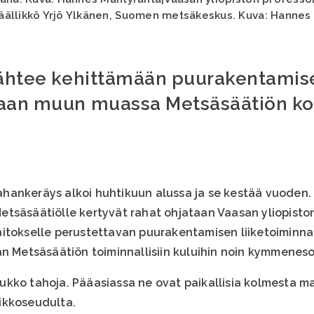
äällikkö Yrjö Ylkänen, Suomen metsäkeskus. Kuva: Hannes
lähtee kehittämään puurakentamise
taan muun muassa Metsäsäätiön k
ankeräys alkoi huhtikuun alussa ja se kestää vuoden. T
tsäsäätiölle kertyvät rahat ohjataan Vaasan yliopisto
itokselle perustettavan puurakentamisen liiketoiminna
an Metsäsäätiön toiminnallisiin kuluihin noin kymmeneso
kko tahoja. Pääasiassa ne ovat paikallisia kolmesta ma
ikkoseudulta.