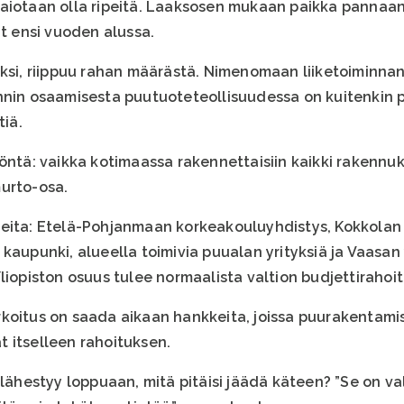
aiotaan olla ripeitä. Laaksosen mukaan paikka pannaan
at ensi vuoden alussa.
eksi, riippuu rahan määrästä. Nimenomaan liiketoiminnan
nin osaamisesta puutuoteteollisuudessa on kuitenkin puu
tiä.
öntä: vaikka kotimaassa rakennettaisiin kaikki rakennuks
urto-osa.
seita: Etelä-Pohjanmaan korkeakouluyhdistys, Kokkolan
kaupunki, alueella toimivia puualan yrityksiä ja Vaasan 
liopiston osuus tulee normaalista valtion budjettirahoi
koitus on saada aikaan hankkeita, joissa puurakentamis
 itselleen rahoituksen.
 lähestyy loppuaan, mitä pitäisi jäädä käteen? ”Se on va