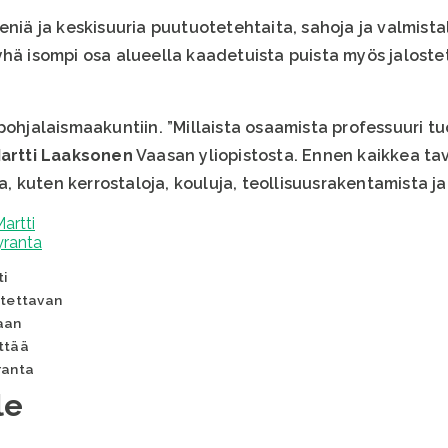
eniä ja keskisuuria puutuotetehtaita, sahoja ja valmistal
yhä isompi osa alueella kaadetuista puista myös jaloste
pohjalaismaakuntiin. ”Millaista osaamista professuuri t
artti Laaksonen
Vaasan yliopistosta. Ennen kaikkea ta
kuten kerrostaloja, kouluja, teollisuusrakentamista ja 
ti
stettavan
aan
ttää
ranta
le