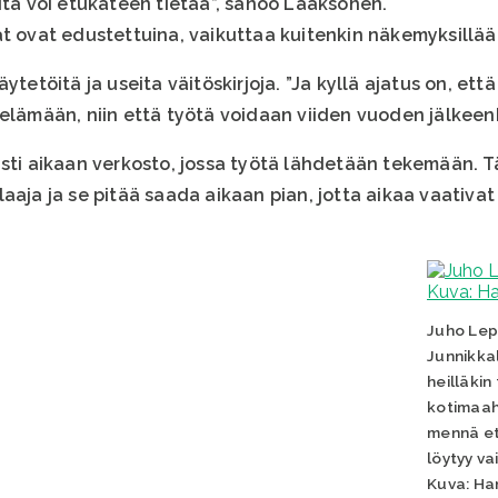
itä voi etukäteen tietää”, sanoo Laaksonen.
at ovat edustettuina, vaikuttaa kuitenkin näkemyksillä
ytetöitä ja useita väitöskirjoja. ”Ja kyllä ajatus on, että
 elämään, niin että työtä voidaan viiden vuoden jälkeen
asti aikaan verkosto, jossa työtä lähdetään tekemään. 
aaja ja se pitää saada aikaan pian, jotta aikaa vaativa
Juho Lep
Junnikkal
heilläkin
kotimaaha
mennä et
löytyy va
Kuva: Ha