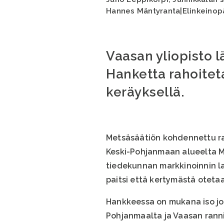
Hannes Mäntyranta|Elinkeinop
Vaasan yliopisto 
Hanketta rahoite
keräyksellä.
Metsäsäätiön kohdennettu rah
Keski-Pohjanmaan alueelta Me
tiedekunnan markkinoinnin la
paitsi että kertymästä oteta
Hankkeessa on mukana iso jou
Pohjanmaalta ja Vaasan rann