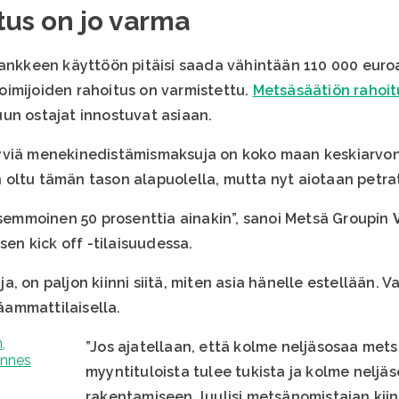
us on jo varma
hankkeen käyttöön pitäisi saada vähintään 110 000 eur
imijoiden rahoitus on varmistettu.
Metsäsäätiön rahoit
un ostajat innostuvat asiaan.
yviä menekinedistämismaksuja on koko maan keskiarvona
oltu tämän tason alapuolella, mutta nyt aiotaan petra
a semmoinen 50 prosenttia ainakin”, sanoi Metsä Groupin
sen kick off -tilaisuudessa.
, on paljon kiinni siitä, miten asia hänelle estellään. V
ammattilaisella.
”Jos ajatellaan, että kolme neljäsosaa me
myyntituloista tulee tukista ja kolme neljä
rakentamiseen, luulisi metsänomistajan kii