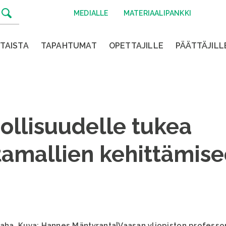
MEDIALLE
MATERIAALIPANKKI
TAISTA
TAPAHTUMAT
OPETTAJILLE
PÄÄTTÄJILL
ollisuudelle tukea
ntamallien kehittämis
saha. Kuva: Hannes Mäntyranta|Vaasan yliopiston professor