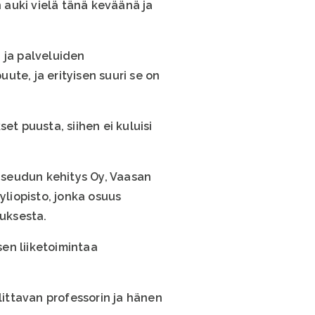
 auki vielä tänä keväänä ja
 ja palveluiden
te, ja erityisen suuri se on
et puusta, siihen ei kuluisi
 seudun kehitys Oy, Vaasan
yliopisto, jonka osuus
tuksesta.
en liiketoimintaa
littavan professorin ja hänen