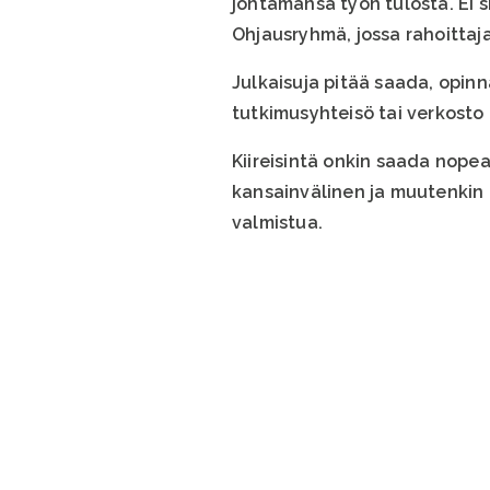
johtamansa työn tulosta. Ei s
Ohjausryhmä, jossa rahoittaj
Julkaisuja pitää saada, opinnä
tutkimusyhteisö tai verkosto
Kiireisintä onkin saada nope
kansainvälinen ja muutenkin l
valmistua.