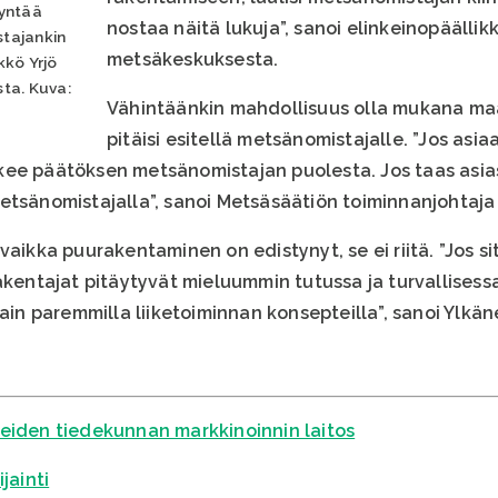
syntää
nostaa näitä lukuja”, sanoi elinkeinopäällik
stajankin
metsäkeskuksesta.
kkö Yrjö
ta. Kuva:
Vähintäänkin mahdollisuus olla mukana m
pitäisi esitellä metsänomistajalle. ”Jos asiaa
kee päätöksen metsänomistajan puolesta. Jos taas asia
etsänomistajalla”, sanoi Metsäsäätiön toiminnanjohtaj
vaikka puurakentaminen on edistynyt, se ei riitä. ”Jos s
akentajat pitäytyvät mieluummin tutussa ja turvallisessa.
vain paremmilla liiketoiminnan konsepteilla”, sanoi Ylkän
eiden tiedekunnan markkinoinnin laitos
jainti