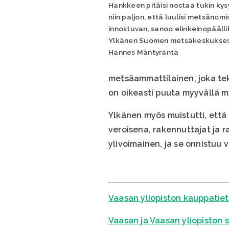
Hankkeen pitäisi nostaa tukin ky
niin paljon, että luulisi metsänomi
innostuvan, sanoo elinkeinopäälli
Ylkänen Suomen metsäkeskukses
Hannes Mäntyranta
metsäammattilainen, joka te
on oikeasti puuta myyvällä m
Ylkänen myös muistutti, että 
veroisena, rakennuttajat ja r
ylivoimainen, ja se onnistuu 
Vaasan yliopiston kauppatiet
Vaasan ja Vaasan yliopiston si