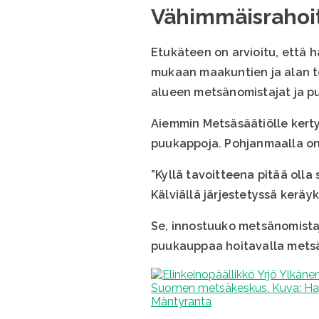
Vähimmäisrahoit
Etukäteen on arvioitu, että 
mukaan maakuntien ja alan to
alueen metsänomistajat ja pu
Aiemmin Metsäsäätiölle kert
puukappoja. Pohjanmaalla on 
”Kyllä tavoitteena pitää oll
Kälviällä järjestetyssä keräyk
Se, innostuuko metsänomistaja
puukauppaa hoitavalla metsä