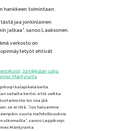
än hankkeen toimintaan.
 tästä jaa jonkinlainen
kin jatkaa”, sanoo Laaksonen.
Tämä verkosto on
t opinnäytetyöt ehtivät
pikorpi kalajokelaiselta
an sahalta kertoi, että vaikka
 tuotannosta iso osa jää
n, se ei riitä. ”Jos haluamme
eenpäin, suuria mahdollisuuksia
in ulkomailta”, sanoo Leppikorpi.
nnes Mäntyranta