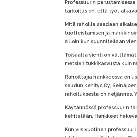
Professuurin perustamisessa 
tarkoitus on, että työt alkav
Mitä rahoilla saadaan aikais
tuotteistamisen ja markkinoin
silloin kun suunnitellaan vien
Toisaalta vienti on välttämät
metsien tukkikasvusta kuin m
Rahoittajia hankkeessa on u
seudun kehitys Oy, Seinäjoen 
rahoituksesta on neljännes. Y
Käytännössä professuurin tar
kehitetään. Hankkeet hakevat
Kun viisivuotinen professuuri