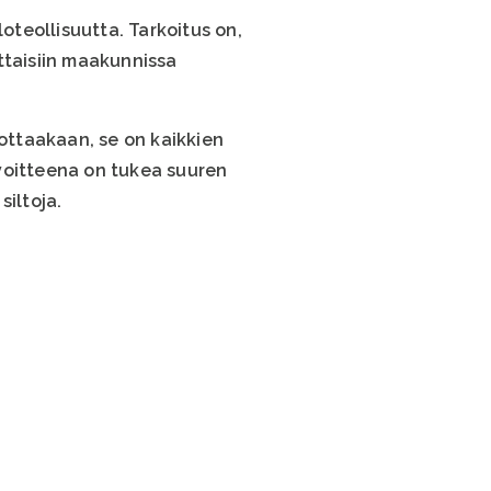
oteollisuutta. Tarkoitus on,
ttaisiin maakunnissa
uottaakaan, se on kaikkien
voitteena on tukea suuren
siltoja.