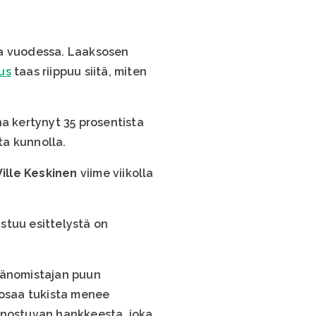
oa vuodessa. Laaksosen
us
taas riippuu siitä, miten
 kertynyt 35 prosentista
ta kunnolla.
Ville Keskinen
viime viikolla
astuu esittelystä on
tsänomistajan puun
sosaa tukista menee
nnostuvan hankkeesta, joka