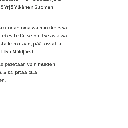
kö
Yrjö Ylkänen
Suomen
aakunnan omassa hankkeessa
 ei esitellä, se on itse asiassa
sta kerrotaan, päätösvalta
a
Liisa Mäkijärvi
.
itä pidetään vain muiden
 Siksi pitää olla
en.