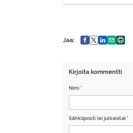
Jaa.
Jaa.
Jaa.
Jaa.
Tulosta
Jaa:
sivu.
Kirjoita kommentti
Nimi *
Sähköposti (ei julkaista) *