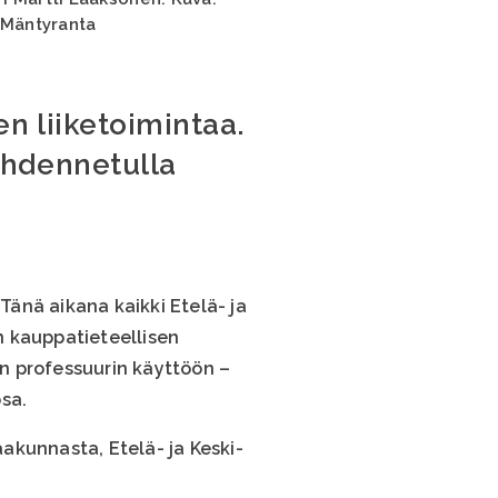
 Mäntyranta
n liiketoimintaa.
ohdennetulla
änä aikana kaikki Etelä- ja
n kauppatieteellisen
n professuurin käyttöön –
sa.
akunnasta, Etelä- ja Keski-