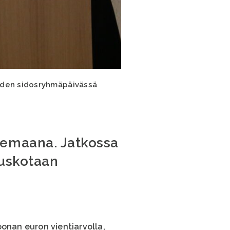
uuden sidosryhmäpäivässä
demaana. Jatkossa
 uskotaan
oonan euron vientiarvolla,