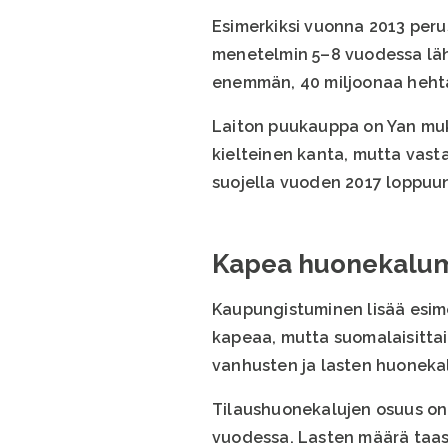
Esimerkiksi vuonna 2013 perus
menetelmin 5–8 vuodessa lähe
enemmän, 40 miljoonaa hehta
Laiton puukauppa on Yan muka
kielteinen kanta, mutta vasta
suojella vuoden 2017 loppuu
Kapea huonekaluma
Kaupungistuminen lisää esime
kapeaa, mutta suomalaisittai
vanhusten ja lasten huonekal
Tilaushuonekalujen osuus on
vuodessa. Lasten määrä taas