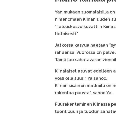
Yan mukaan suomalaisilla on 
nimenomaan Kiinan uuden su
”Talouskasvu kuvattiin Kiinas
tietoisesti.”
Jatkossa kasvua haetaan ”syv
rahaansa. Vuorossa on palve
Tämä luo sahatavaran viennil
Kiinalaiset asuvat edelleen a
voisi olla suuri”, Ya sanoo.
Kiinan sisäinen matkailu on no
rakentaa puusta”, sanoo Ya.
Puurakentaminen Kiinassa pe
tuontipuun ja tuodun sahatav