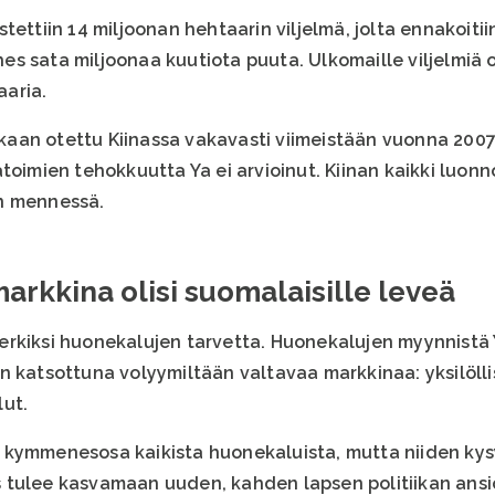
tettiin 14 miljoonan hehtaarin viljelmä, jolta ennakoiti
s sata miljoonaa kuutiota puuta. Ulkomaille viljelmiä o
aria.
an otettu Kiinassa vakavasti viimeistään vuonna 2007.
toimien tehokkuutta Ya ei arvioinut. Kiinan kaikki luon
n mennessä.
rkkina olisi suomalaisille leveä
rkiksi huonekalujen tarvetta. Huonekalujen myynnistä 
n katsottuna volyymiltään valtavaa markkinaa: yksilöll
ut.
 kymmenesosa kaikista huonekaluista, mutta niiden k
 tulee kasvamaan uuden, kahden lapsen politiikan ansi