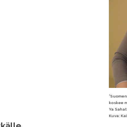
”Suomen 
koskee m
Ya Sahat
Kuva: Kai
tkälle