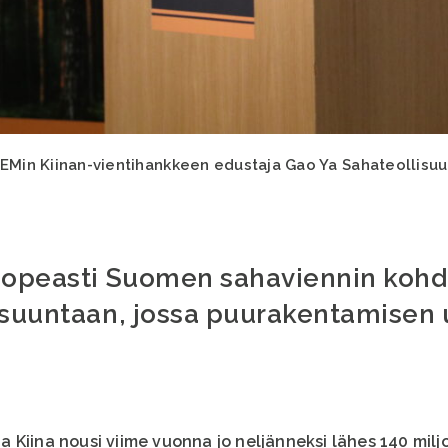
TEMin Kiinan-vientihankkeen edustaja Gao Ya Sahateollis
 nopeasti Suomen sahaviennin koh
 suuntaan, jossa puurakentamisen
 Kiina nousi viime vuonna jo neljänneksi lähes 140 milj