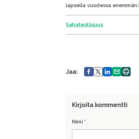
lapsella vuodessa enemmän ku
Sahateollisuus
Jaa.
Jaa.
Jaa.
Jaa.
Tulosta
Jaa:
sivu.
Kirjoita kommentti
Nimi *