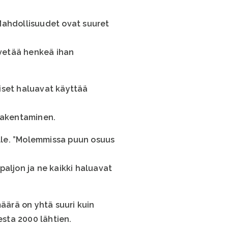
Mahdollisuudet ovat suuret
 vetää henkeä ihan
iset haluavat käyttää
 rakentaminen.
ille. ”Molemmissa puun osuus
 paljon ja ne kaikki haluavat
ärä on yhtä suuri kuin
sta 2000 lähtien.