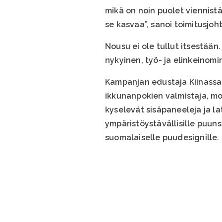
mikä on noin puolet viennistä
se kasvaa”, sanoi toimitusjoh
Nousu ei ole tullut itsestään
nykyinen, työ- ja elinkeinomi
Kampanjan edustaja Kiinassa
ikkunanpokien valmistaja, mo
kyselevät sisäpaneeleja ja lat
ympäristöystävällisille puun
suomalaiselle puudesignille.