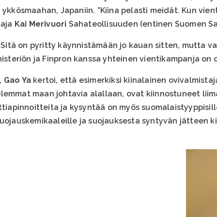
 ykkösmaahan, Japaniin. ”Kiina pelasti meidät. Kun vien
taja
Kai Merivuori
Sahateollisuuden (entinen Suomen Sa
. Sitä on pyritty käynnistämään jo kauan sitten, mutta 
nisteriön ja Finpron kanssa yhteinen vientikampanja on 
,
Gao Ya
kertoi, että esimerkiksi kiinalainen ovivalmistaj
lemmat maan johtavia alallaan, ovat kiinnostuneet lii
tiapinnoitteita ja kysyntää on myös suomalaistyyppisille 
suojauskemikaaleille ja suojauksesta syntyvän jätteen k