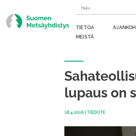
Siirry
Haku:
suoraan
sisältöön
TIETOA
AJANKOH
MEISTÄ
Sulje
valikko
Sahateollis
lupaus on 
18.4.2016
|
TIEDOTE