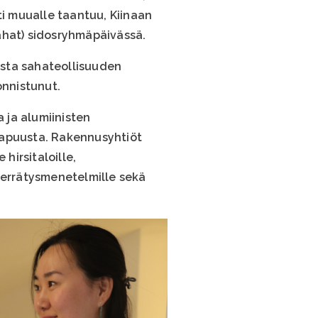
ti muualle taantuu, Kiinaan
hat) sidosryhmäpäivässä.
vasta sahateollisuuden
onnistunut.
a ja alumiinisten
mapuusta. Rakennusyhtiöt
hirsitaloille,
ierrätysmenetelmille sekä