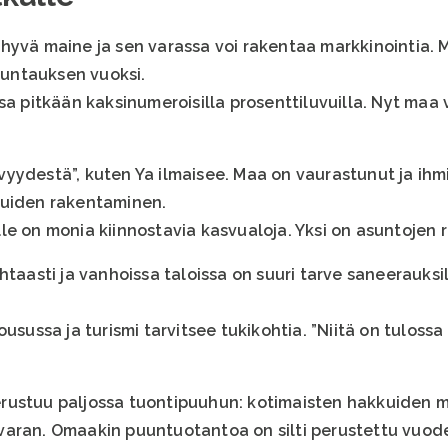
hyvä maine ja sen varassa voi rakentaa markkinointia. 
untauksen vuoksi.
sa pitkään kaksinumeroisilla prosenttiluvuilla. Nyt maa
yydestä”, kuten Ya ilmaisee. Maa on vaurastunut ja ihm
luiden rakentaminen.
le on monia kiinnostavia kasvualoja. Yksi on asuntojen
htaasti ja vanhoissa taloissa on suuri tarve saneerauks
usussa ja turismi tarvitsee tukikohtia. ”Niitä on tulossa
rustuu paljossa tuontipuuhun: kotimaisten hakkuiden mä
aran. Omaakin puuntuotantoa on silti perustettu vuode