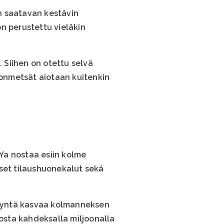
in saatavan kestävin
n perustettu vieläkin
 Siihen on otettu selvä
nonmetsät aiotaan kuitenkin
Ya nostaa esiin kolme
iset tilaushuonekalut sekä
ysyntä kasvaa kolmanneksen
osta kahdeksalla miljoonalla