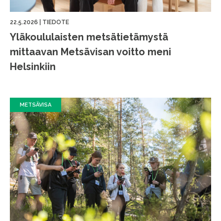
22.5.2026
|
TIEDOTE
Yläkoululaisten metsätietämystä
mittaavan Metsävisan voitto meni
Helsinkiin
METSÄVISA