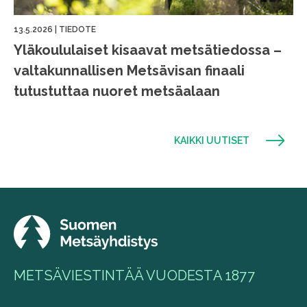
13.5.2026
|
TIEDOTE
Yläkoululaiset kisaavat metsätiedossa –
valtakunnallisen Metsävisan finaali
tutustuttaa nuoret metsäalaan
KAIKKI UUTISET
METSÄVIESTINTÄÄ VUODESTA 1877