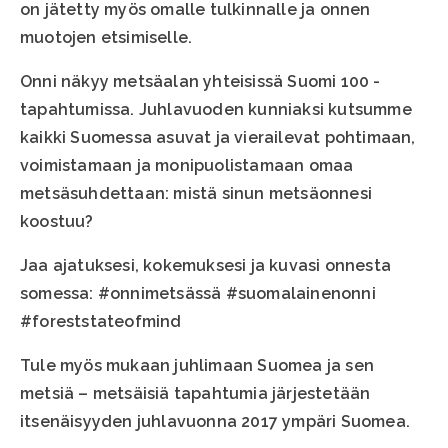
on jätetty myös omalle tulkinnalle ja onnen
muotojen etsimiselle.
Onni näkyy metsäalan yhteisissä Suomi 100 -
tapahtumissa. Juhlavuoden kunniaksi kutsumme
kaikki Suomessa asuvat ja vierailevat pohtimaan,
voimistamaan ja monipuolistamaan omaa
metsäsuhdettaan: mistä sinun metsäonnesi
koostuu?
Jaa ajatuksesi, kokemuksesi ja kuvasi onnesta
somessa: #onnimetsässä #suomalainenonni
#foreststateofmind
Tule myös mukaan juhlimaan Suomea ja sen
metsiä – metsäisiä tapahtumia järjestetään
itsenäisyyden juhlavuonna 2017 ympäri Suomea.