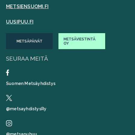
METSIENSUOMI.FI
UUSIPUU.FI
METSÄVIESTINTÄ
METSÄPÄIVÄT
OY
SEURAA MEITÄ
Suomen Metsäyhdistys
@metsayhdistysRy
@metsapuhuu