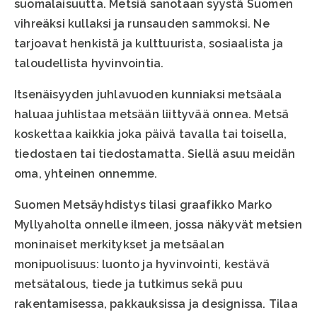
suomalaisuutta. Metsiä sanotaan syystä Suomen
vihreäksi kullaksi ja runsauden sammoksi. Ne
tarjoavat henkistä ja kulttuurista, sosiaalista ja
taloudellista hyvinvointia.
Itsenäisyyden juhlavuoden kunniaksi metsäala
haluaa juhlistaa metsään liittyvää onnea. Metsä
koskettaa kaikkia joka päivä tavalla tai toisella,
tiedostaen tai tiedostamatta. Siellä asuu meidän
oma, yhteinen onnemme.
Suomen Metsäyhdistys tilasi graafikko Marko
Myllyaholta onnelle ilmeen, jossa näkyvät metsien
moninaiset merkitykset ja metsäalan
monipuolisuus: luonto ja hyvinvointi, kestävä
metsätalous, tiede ja tutkimus sekä puu
rakentamisessa, pakkauksissa ja designissa. Tilaa