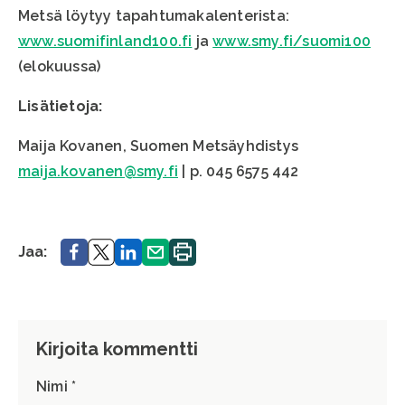
Metsä löytyy tapahtumakalenterista:
www.suomifinland100.fi
ja
www.smy.fi/suomi100
(elokuussa)
Lisätietoja:
Maija Kovanen, Suomen Metsäyhdistys
maija.kovanen@smy.fi
| p. 045 6575 442
Jaa.
Jaa.
Jaa.
Jaa.
Tulosta
Jaa:
sivu.
Kirjoita kommentti
Nimi *