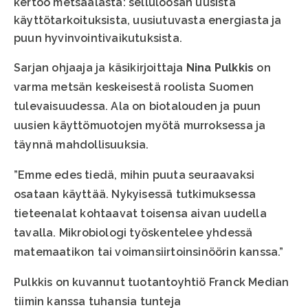
kertoo metsäalasta: selluloosan uusista
käyttötarkoituksista, uusiutuvasta energiasta ja
puun hyvinvointivaikutuksista.
Sarjan ohjaaja ja käsikirjoittaja
Nina Pulkkis
on
varma metsän keskeisestä roolista Suomen
tulevaisuudessa. Ala on biotalouden ja puun
uusien käyttömuotojen myötä murroksessa ja
täynnä mahdollisuuksia.
”Emme edes tiedä, mihin puuta seuraavaksi
osataan käyttää. Nykyisessä tutkimuksessa
tieteenalat kohtaavat toisensa aivan uudella
tavalla. Mikrobiologi työskentelee yhdessä
matemaatikon tai voimansiirtoinsinöörin kanssa.”
Pulkkis on kuvannut tuotantoyhtiö Franck Median
tiimin kanssa tuhansia tunteja