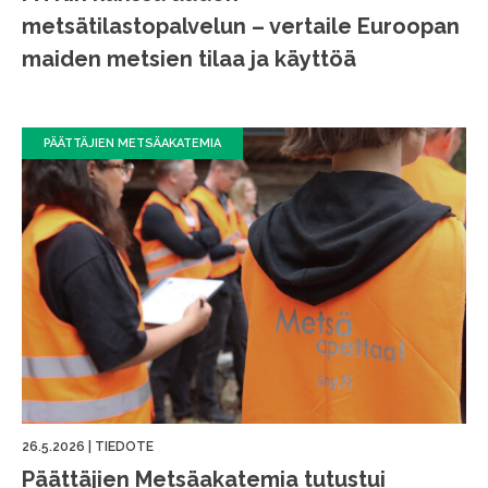
metsätilastopalvelun – vertaile Euroopan
maiden metsien tilaa ja käyttöä
PÄÄTTÄJIEN METSÄAKATEMIA
26.5.2026
|
TIEDOTE
Päättäjien Metsäakatemia tutustui