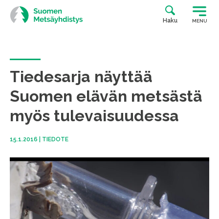
Siirry
suoraan
Haku
MENU
sisältöön
Tiedesarja näyttää
Suomen elävän metsästä
myös tulevaisuudessa
15.1.2016
|
TIEDOTE