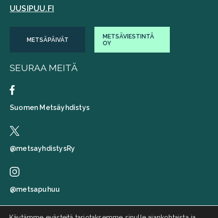
UUSIPUU.FI
METSÄVIESTINTÄ
METSÄPÄIVÄT
OY
SEURAA MEITÄ
Suomen Metsäyhdistys
@metsayhdistysRy
@metsapuhuu
Käytämme evästeitä tarjotaksemme sinulle ajankohtaista ja