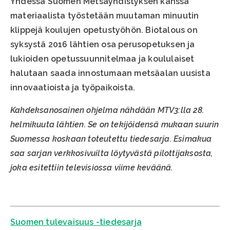
Yhdessä Suomen Metsäyhdistyksen kanssa
materiaalista työstetään muutaman minuutin
klippejä koulujen opetustyöhön. Biotalous on
syksystä 2016 lähtien osa perusopetuksen ja
lukioiden opetussuunnitelmaa ja koululaiset
halutaan saada innostumaan metsäalan uusista
innovaatioista ja työpaikoista.
Kahdeksanosainen ohjelma nähdään MTV3:lla 28.
helmikuuta lähtien. Se on tekijöidensä mukaan suurin
Suomessa koskaan toteutettu tiedesarja. Esimakua
saa sarjan verkkosivuilta löytyvästä pilottijaksosta,
joka esitettiin televisiossa viime keväänä.
Suomen tulevaisuus -tiedesarja