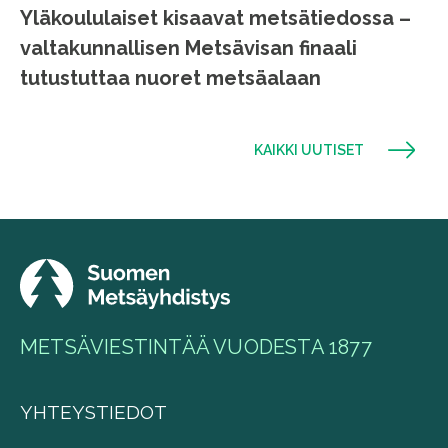
Yläkoululaiset kisaavat metsätiedossa –
valtakunnallisen Metsävisan finaali
tutustuttaa nuoret metsäalaan
KAIKKI UUTISET
METSÄVIESTINTÄÄ VUODESTA 1877
YHTEYSTIEDOT