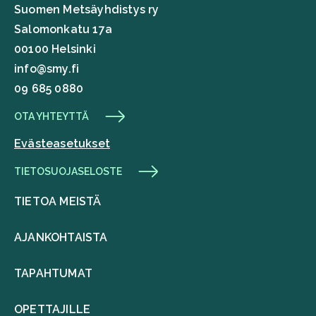
Suomen Metsäyhdistys ry
Salomonkatu 17a
00100 Helsinki
info@smy.fi
09 685 0880
OTA YHTEYTTÄ
Evästeasetukset
TIETOSUOJASELOSTE
TIETOA MEISTÄ
AJANKOHTAISTA
TAPAHTUMAT
OPETTAJILLE