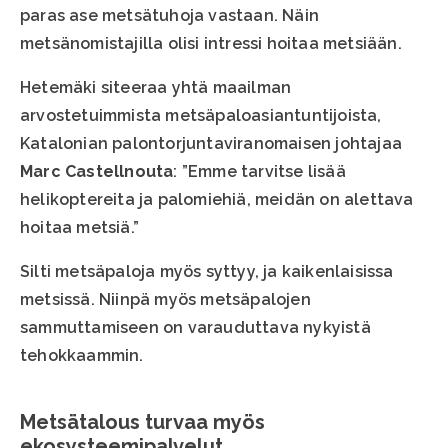
paras ase metsätuhoja vastaan. Näin
metsänomistajilla olisi intressi hoitaa metsiään.
Hetemäki siteeraa yhtä maailman
arvostetuimmista metsäpaloasiantuntijoista,
Katalonian palontorjuntaviranomaisen johtajaa
Marc Castellnouta
: ”Emme tarvitse lisää
helikoptereita ja palomiehiä, meidän on alettava
hoitaa metsiä.”
Silti metsäpaloja myös syttyy, ja kaikenlaisissa
metsissä. Niinpä myös metsäpalojen
sammuttamiseen on varauduttava nykyistä
tehokkaammin.
Metsätalous turvaa myös
ekosysteemipalvelut