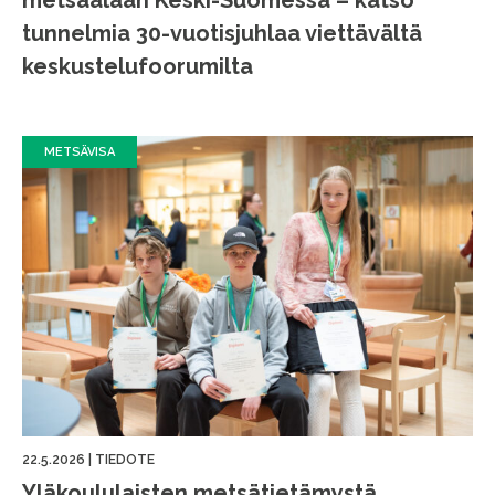
metsäalaan Keski-Suomessa – katso
tunnelmia 30-vuotisjuhlaa viettävältä
keskustelufoorumilta
METSÄVISA
22.5.2026
|
TIEDOTE
Yläkoululaisten metsätietämystä