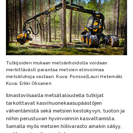
Tutkijoiden mukaan metsänhoidolla voidaan
merkittävästi parantaa metsien elinvoimaa
metsätuhoja vastaan. Kuva: Ponsse|Lauri Hetemäki.
Kuva: Erkki Oksanen
Ilmastoviisaalla metsätaloudella tutkijat
tarkoittavat kasvihuonekaasupäästöjen
vähentämistä sekä metsien kestokyvyn, tuoton ja
niihin perustuvan hyvinvoinnin kasvattamista.
Samalla myös metsien hiilivarasto ainakin säilyy,