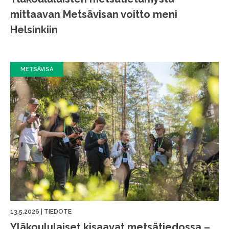
mittaavan Metsävisan voitto meni
Helsinkiin
METSÄVISA
13.5.2026
|
TIEDOTE
Yläkoululaiset kisaavat metsätiedossa –