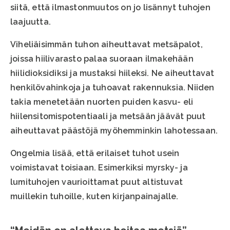
siitä, että ilmastonmuutos on jo lisännyt tuhojen
laajuutta.
Viheliäisimmän tuhon aiheuttavat metsäpalot,
joissa hiilivarasto palaa suoraan ilmakehään
hiilidioksidiksi ja mustaksi hiileksi. Ne aiheuttavat
henkilövahinkoja ja tuhoavat rakennuksia. Niiden
takia menetetään nuorten puiden kasvu- eli
hiilensitomispotentiaali ja metsään jäävät puut
aiheuttavat päästöjä myöhemminkin lahotessaan.
Ongelmia lisää, että erilaiset tuhot usein
voimistavat toisiaan. Esimerkiksi myrsky- ja
lumituhojen vaurioittamat puut altistuvat
muillekin tuhoille, kuten kirjanpainajalle.