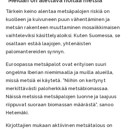
“Meidän on alettava hoitaa metsiä”
Tärkein keino alentaa metsäpalojen riskiä on
kuolleen ja kuivuneen puun vähentäminen ja
metsän rakenteen muuttaminen mosaiikkimaisen
vaihteleviksi käsittelyaloiksi. Kuten Suomessa, se
osaltaan estää laajojen, yhtenäisten
palomantereiden synnyn.
Euroopassa metsäpalot ovat erityisen suuri
ongelma Iberian niemimaalla ja muilla alueilla,
missä metsiä ei käytetä. ”Niihin on kertynyt
merkittävästi paloherkkää metsäbiomassaa.
Näissä metsissä metsäpalojen luonne ja laajuus
riippuvat suoraan biomassan määrästä”, sanoo
Hetemäki.
Kirjottajien mukaan aktiivinen metsätalous on