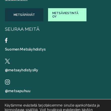
METSÄVIESTINTÄ
METSÄPÄIVÄT
OY
SEURAA MEITÄ
Suomen Metsäyhdistys
@metsayhdistysRy
@metsapuhuu
Käytämme evästeitä tarjotaksemme sinulle ajankohtaista ja
kiinnostavaa sisältöä. Voit hyväksyä evästeiden käytön