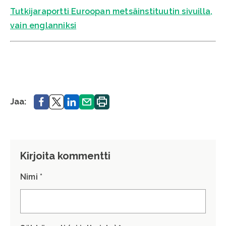
Tutkijaraportti Euroopan metsäinstituutin sivuilla,
vain englanniksi
Jaa.
Jaa.
Jaa.
Jaa.
Tulosta
Jaa:
sivu.
Kirjoita kommentti
Nimi *