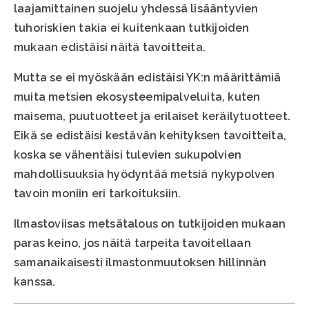
laajamittainen suojelu yhdessä lisääntyvien
tuhoriskien takia ei kuitenkaan tutkijoiden
mukaan edistäisi näitä tavoitteita.
Mutta se ei myöskään edistäisi YK:n määrittämiä
muita metsien ekosysteemipalveluita, kuten
maisema, puutuotteet ja erilaiset keräilytuotteet.
Eikä se edistäisi kestävän kehityksen tavoitteita,
koska se vähentäisi tulevien sukupolvien
mahdollisuuksia hyödyntää metsiä nykypolven
tavoin moniin eri tarkoituksiin.
Ilmastoviisas metsätalous on tutkijoiden mukaan
paras keino, jos näitä tarpeita tavoitellaan
samanaikaisesti ilmastonmuutoksen hillinnän
kanssa.