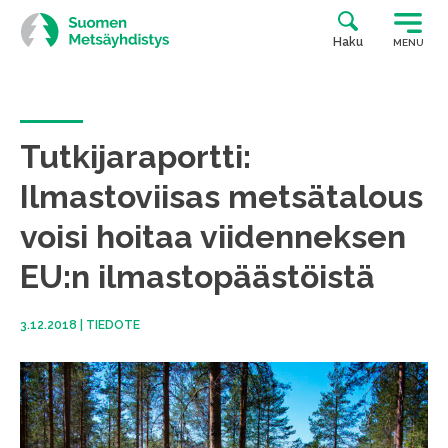
Siirry
suoraan
Haku
MENU
sisältöön
Tutkijaraportti:
Ilmastoviisas metsätalous
voisi hoitaa viidenneksen
EU:n ilmastopäästöistä
3.12.2018
|
TIEDOTE