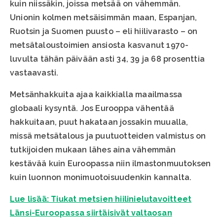
kuin niissäkin, joissa metsää on vähemmän.
Unionin kolmen metsäisimmän maan, Espanjan,
Ruotsin ja Suomen puusto – eli hiilivarasto – on
metsätaloustoimien ansiosta kasvanut 1970-
luvulta tähän päivään asti 34, 39 ja 68 prosenttia
vastaavasti.
Metsänhakkuita ajaa kaikkialla maailmassa
globaali kysyntä. Jos Eurooppa vähentää
hakkuitaan, puut hakataan jossakin muualla,
missä metsätalous ja puutuotteiden valmistus on
tutkijoiden mukaan lähes aina vähemmän
kestävää kuin Euroopassa niin ilmastonmuutoksen
kuin luonnon monimuotoisuudenkin kannalta.
Lue lisää: Tiukat metsien hiilinielutavoitteet
Länsi-Euroopassa siirtäisivät valtaosan