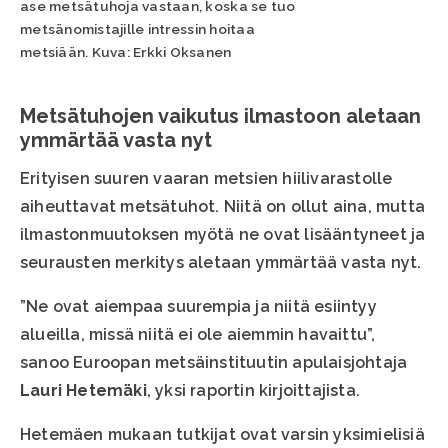
ase metsätuhoja vastaan, koska se tuo
metsänomistajille intressin hoitaa
metsiään. Kuva: Erkki Oksanen
Metsätuhojen vaikutus ilmastoon aletaan
ymmärtää vasta nyt
Erityisen suuren vaaran metsien hiilivarastolle
aiheuttavat metsätuhot. Niitä on ollut aina, mutta
ilmastonmuutoksen myötä ne ovat lisääntyneet ja
seurausten merkitys aletaan ymmärtää vasta nyt.
”Ne ovat aiempaa suurempia ja niitä esiintyy
alueilla, missä niitä ei ole aiemmin havaittu”,
sanoo Euroopan metsäinstituutin apulaisjohtaja
Lauri Hetemäki
, yksi raportin kirjoittajista.
Hetemäen mukaan tutkijat ovat varsin yksimielisiä