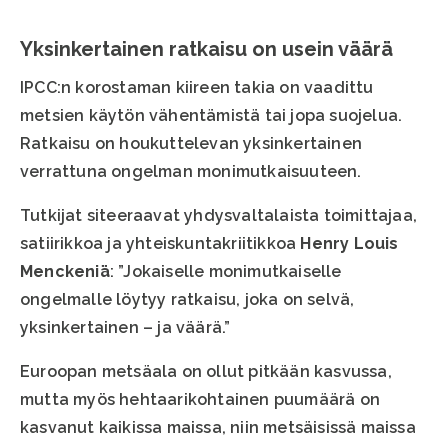
Yksinkertainen ratkaisu on usein väärä
IPCC:n korostaman kiireen takia on vaadittu
metsien käytön vähentämistä tai jopa suojelua.
Ratkaisu on houkuttelevan yksinkertainen
verrattuna ongelman monimutkaisuuteen.
Tutkijat siteeraavat yhdysvaltalaista toimittajaa,
satiirikkoa ja yhteiskuntakriitikkoa
Henry Louis
Menckeniä
: ”Jokaiselle monimutkaiselle
ongelmalle löytyy ratkaisu, joka on selvä,
yksinkertainen – ja väärä.”
Euroopan metsäala on ollut pitkään kasvussa,
mutta myös hehtaarikohtainen puumäärä on
kasvanut kaikissa maissa, niin metsäisissä maissa