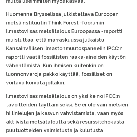
mutta useimmiten myös kasvaa.
Huomenna Brysselissä julkistettava Euroopan
metsäinstituutin Think Forest -foorumin
Ilmastoviisas metsätalous Euroopassa -raportti
muistuttaa, että marraskuussa julkaistu
Kansainvälisen ilmastonmuutospaneelin IPCC:n
raportti vaatii fossiilisten raaka-aineiden käytön
vähentämistä. Kun ihmisen kuitenkin on
luonnonvaroja pakko käyttää, fossiiliset on
voitava korvata jollakin.
Ilmastoviisas metsätalous on yksi keino IPCC:n
tavoitteiden täyttämiseksi. Se ei ole vain metsien
hiilinielujen ja kasvun vahvistamista, vaan myös
aktiivista metsätaloutta sekä resurssitehokasta
puutuotteiden valmistusta ja kulutusta.