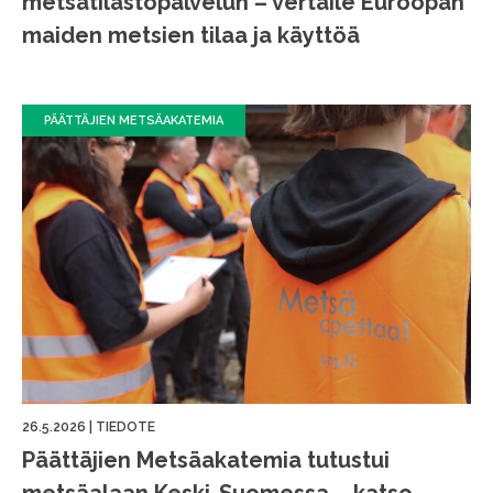
metsätilastopalvelun – vertaile Euroopan
maiden metsien tilaa ja käyttöä
PÄÄTTÄJIEN METSÄAKATEMIA
26.5.2026
|
TIEDOTE
Päättäjien Metsäakatemia tutustui