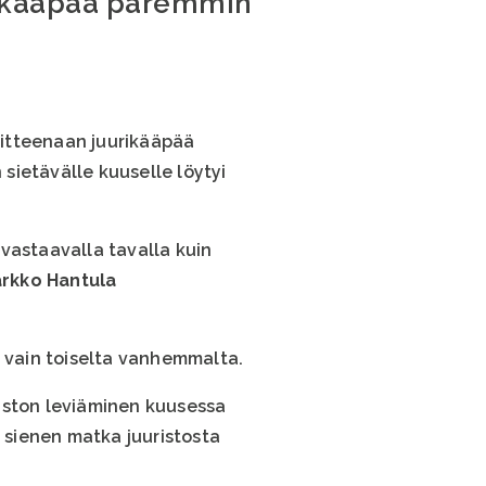
urikääpää paremmin
itteenaan juurikääpää
sietävälle kuuselle löytyi
vastaavalla tavalla kuin
arkko Hantula
yt vain toiselta vanhemmalta.
aston leviäminen kuusessa
 sienen matka juuristosta