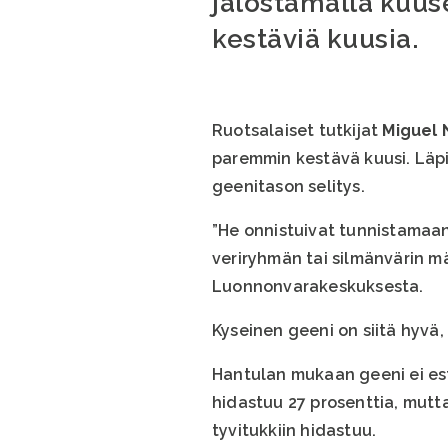
jalostamalla kuus
kestäviä kuusia.
Ruotsalaiset tutkijat
Miguel 
paremmin kestävä kuusi. Läpi
geenitason selitys.
”He onnistuivat tunnistamaan
veriryhmän tai silmänvärin m
Luonnonvarakeskuksesta.
Kyseinen geeni on siitä hyvä, 
Hantulan mukaan geeni ei est
hidastuu 27 prosenttia, mut
tyvitukkiin hidastuu.