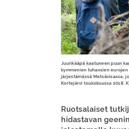
Juurikääpä kaatuneen puun kan
kymmenien tuhansien eurojen v
järjestämässä Metsävisassa, jo
Kortejärvi toukokuussa 2018. K
Ruotsalaiset tutk
hidastavan geenin