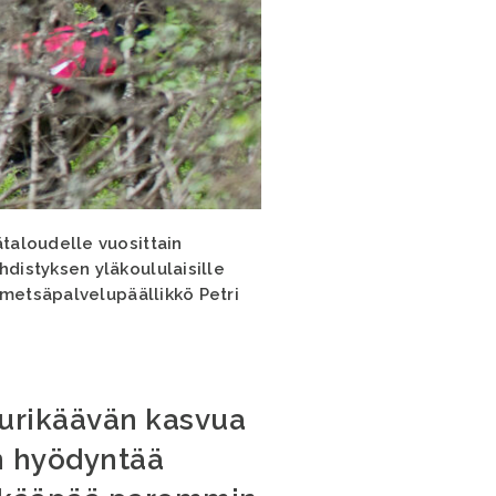
taloudelle vuosittain
distyksen yläkoululaisille
 metsäpalvelupäällikkö Petri
uurikäävän kasvua
n hyödyntää