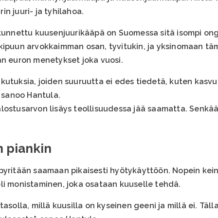
n juuri- ja tyhilahoa.
nnettu kuusenjuurikääpä on Suomessa sitä isompi on
kipuun arvokkaimman osan, tyvitukin, ja yksinomaan tä
an euron menetykset joka vuosi.
 vaikutuksia, joiden suuruutta ei edes tiedetä, kuten kas
, sanoo Hantula.
lostusarvon lisäys teollisuudessa jää saamatta. Senkään
n piankin
pyritään saamaan pikaisesti hyötykäyttöön. Nopein kei
li monistaminen, joka osataan kuuselle tehdä.
asolla, millä kuusilla on kyseinen geeni ja millä ei. Täl