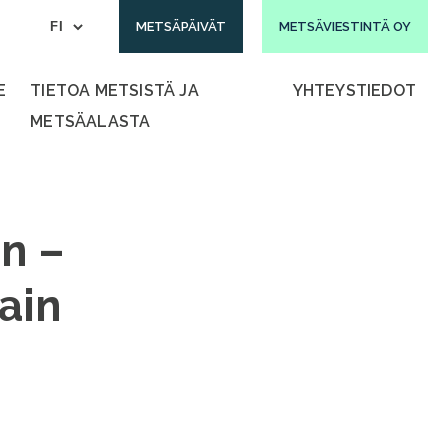
METSÄPÄIVÄT
METSÄVIESTINTÄ OY
E
TIETOA METSISTÄ JA
YHTEYSTIEDOT
METSÄALASTA
an –
ain