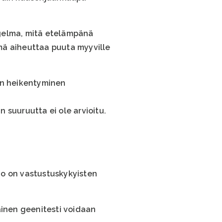
gelma, mitä etelämpänä
mä aiheuttaa puuta myyville
vun heikentyminen
 suuruutta ei ole arvioitu.
no on vastustuskykyisten
lainen geenitesti voidaan