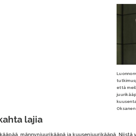
Luonnon
tutkimus
että meil
juurikää
kuusentai
Oksanen
ahta lajia
ikääpää, männynjuurikääpä ja kuusenjuurikääpä. Niistä 