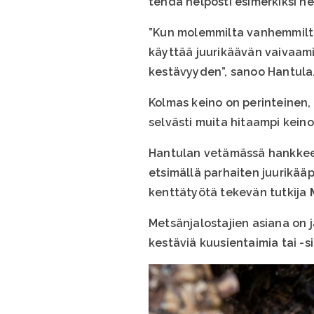
tehdä helposti esimerkiksi n
”Kun molemmilta vanhemmilta 
käyttää juurikäävän vaivaami
kestävyyden”, sanoo Hantula
Kolmas keino on perinteinen,
selvästi muita hitaampi keino
Hantulan vetämässä hankkees
etsimällä parhaiten juurikää
kenttätyötä tekevän tutkija
Metsänjalostajien asiana on j
kestäviä kuusientaimia tai -s