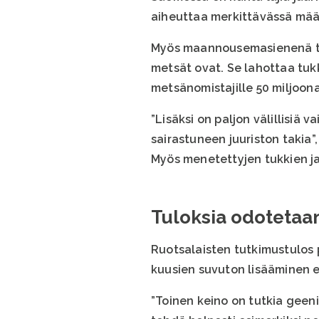
aiheuttaa merkittävässä määri
Myös maannousemasienenä tu
metsät ovat. Se lahottaa tuk
metsänomistajille 50 miljoon
”Lisäksi on paljon välillisiä
sairastuneen juuriston takia”
Myös menetettyjen tukkien ja
Tuloksia odotetaa
Ruotsalaisten tutkimustulos 
kuusien suvuton lisääminen e
”Toinen keino on tutkia geenit