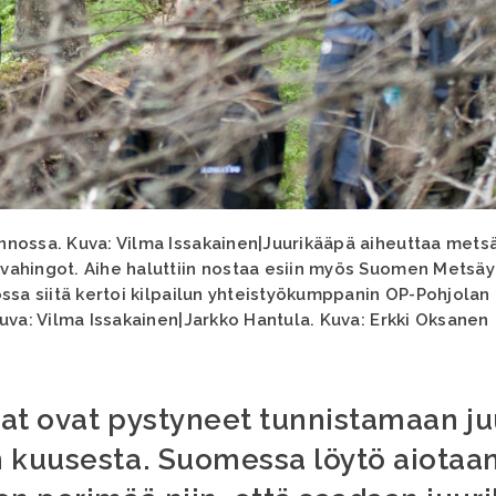
nossa. Kuva: Vilma Issakainen|Juurikääpä aiheuttaa metsä
ahingot. Aihe haluttiin nostaa esiin myös Suomen Metsäyh
ssa siitä kertoi kilpailun yhteistyökumppanin OP-Pohjolan
uva: Vilma Issakainen|Jarkko Hantula. Kuva: Erkki Oksanen
ijat ovat pystyneet tunnistamaan j
 kuusesta. Suomessa löytö aiotaa