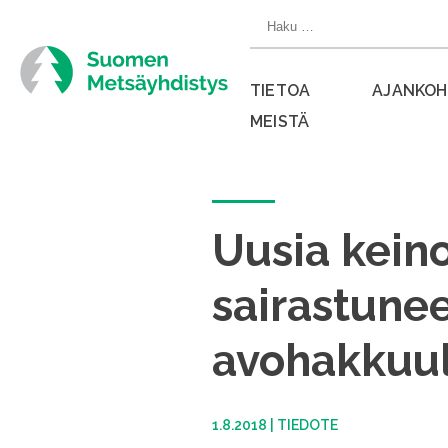
Siirry
Haku:
suoraan
sisältöön
TIETOA
AJANKOH
MEISTÄ
Sulje
valikko
Uusia keino
sairastunee
avohakkuul
1.8.2018
|
TIEDOTE