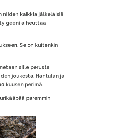
iiden kaikkia jälkeläisiä
ty geeni aiheuttaa
tukseen. Se on kuitenkin
netaan sille perusta
iden joukosta. Hantulan ja
00 kuusen perimä.
 juurikääpää paremmin