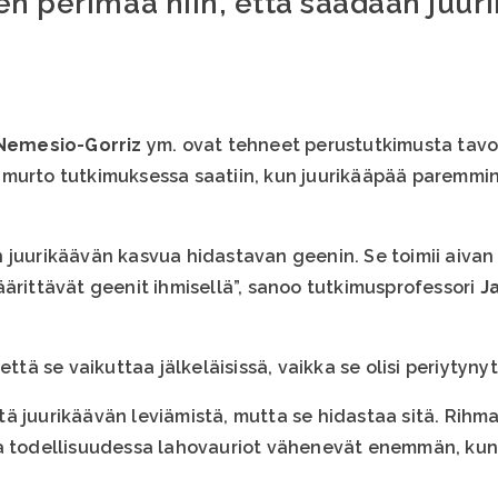
en perimää niin, että saadaan ju
Nemesio-Gorriz
ym. ovat tehneet perustutkimusta tavo
murto tutkimuksessa saatiin, kun juurikääpää paremmin 
 juurikäävän kasvua hidastavan geenin. Se toimii aivan 
äärittävät geenit ihmisellä”, sanoo tutkimusprofessori
J
että se vaikuttaa jälkeläisissä, vaikka se olisi periytyn
ä juurikäävän leviämistä, mutta se hidastaa sitä. Rihm
ta todellisuudessa lahovauriot vähenevät enemmän, kun