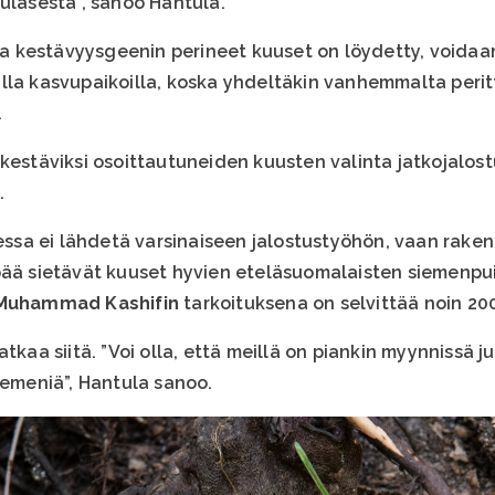
eulasesta”, sanoo Hantula.
kestävyysgeenin perineet kuuset on löydetty, voidaan n
lla kasvupaikoilla, koska yhdeltäkin vanhemmalta perit
.
 kestäviksi osoittautuneiden kuusten valinta jatkojalos
.
sa ei lähdetä varsinaiseen jalostustyöhön, vaan raken
pää sietävät kuuset hyvien eteläsuomalaisten siemenpu
Muhammad Kashifin
tarkoituksena on selvittää noin 20
atkaa siitä. ”Voi olla, että meillä on piankin myynnissä
iemeniä”, Hantula sanoo.