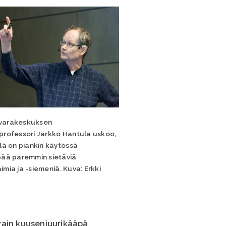
varakeskuksen
professori Jarkko Hantula uskoo,
lä on piankin käytössä
pää paremmin sietäviä
mia ja -siemeniä. Kuva: Erkki
vain kuusenjuurikääpä