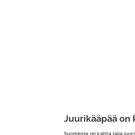
Juurikääpää on k
Suomessa on kahta lajia juur