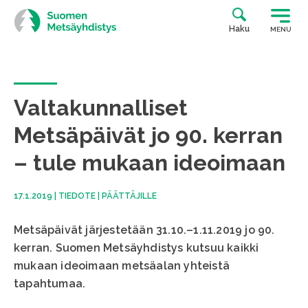
Siirry
suoraan
Haku
MENU
sisältöön
Valtakunnalliset
Metsäpäivät jo 90. kerran
– tule mukaan ideoimaan
17.1.2019
|
TIEDOTE
|
PÄÄTTÄJILLE
Metsäpäivät järjestetään 31.10.–1.11.2019 jo 90.
kerran. Suomen Metsäyhdistys kutsuu kaikki
mukaan ideoimaan metsäalan yhteistä
tapahtumaa.