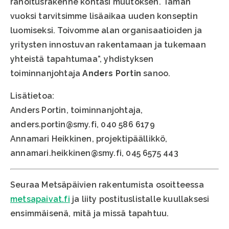
rahoitusrakenne kohtasi muutoksen. Tämän
vuoksi tarvitsimme lisäaikaa uuden konseptin
luomiseksi. Toivomme alan organisaatioiden ja
yritysten innostuvan rakentamaan ja tukemaan
yhteistä tapahtumaa”, yhdistyksen
toiminnanjohtaja
Anders Portin
sanoo.
Lisätietoa:
Anders Portin, toiminnanjohtaja,
anders.portin@smy.fi, 040 586 6179
Annamari Heikkinen, projektipäällikkö,
annamari.heikkinen@smy.fi, 045 6575 443
Seuraa Metsäpäivien rakentumista osoitteessa
metsapaivat.fi
ja liity postituslistalle kuullaksesi
ensimmäisenä, mitä ja missä tapahtuu.