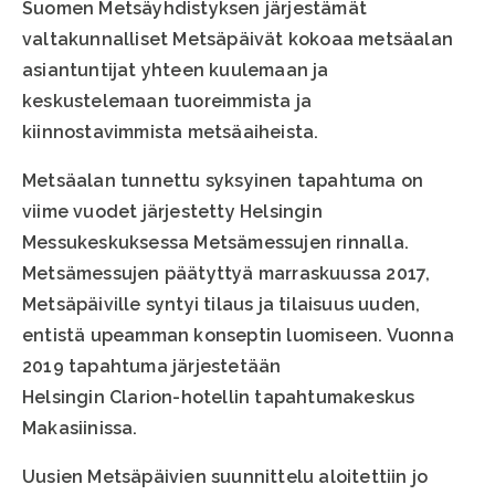
Suomen Metsäyhdistyksen järjestämät
valtakunnalliset Metsäpäivät kokoaa metsäalan
asiantuntijat yhteen kuulemaan ja
keskustelemaan tuoreimmista ja
kiinnostavimmista metsäaiheista.
Metsäalan tunnettu syksyinen tapahtuma on
viime vuodet järjestetty Helsingin
Messukeskuksessa Metsämessujen rinnalla.
Metsämessujen päätyttyä marraskuussa 2017,
Metsäpäiville syntyi tilaus ja tilaisuus uuden,
entistä upeamman konseptin luomiseen. Vuonna
2019 tapahtuma järjestetään
Helsingin Clarion-hotellin tapahtumakeskus
Makasiinissa.
Uusien Metsäpäivien suunnittelu aloitettiin jo