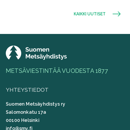
KAIKKI UUTISET
METSÄVIESTINTÄÄ VUODESTA 1877
YHTEYSTIEDOT
Suomen Metsäyhdistys ry
Salomonkatu 17a
00100 Helsinki
info@smy.fi