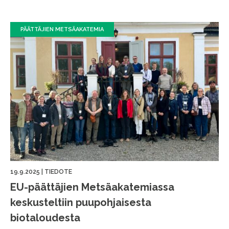
PÄÄTTÄJIEN METSÄAKATEMIA
19.9.2025
|
TIEDOTE
EU-päättäjien Metsäakatemiassa
keskusteltiin puupohjaisesta
biotaloudesta