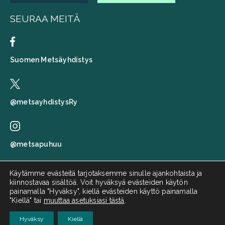
SEURAA MEITÄ
Suomen Metsäyhdistys
@metsayhdistysRy
@metsapuhuu
Käytämme evästeitä tarjotaksemme sinulle ajankohtaista ja
kiinnostavaa sisältöä. Voit hyväksyä evästeiden käytön
Suomen metsäyhdistys
painamalla "Hyväksy", kiellä evästeiden käyttö painamalla
"Kiellä" tai
muuttaa asetuksiasi tästä
.
Metsä puhuu
Hyväksy
Kiellä