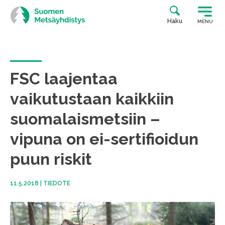
Siirry
suoraan
Haku
MENU
sisältöön
FSC laajentaa
vaikutustaan kaikkiin
suomalaismetsiin –
vipuna on ei-sertifioidun
puun riskit
11.5.2018
|
TIEDOTE