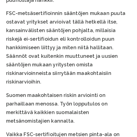
puunostaja hankkii.
FSC-metsäsertifioinnin sääntöjen mukaan puuta
ostavat yritykset arvioivat tällä hetkellä itse,
kansainvälisten sääntöjen pohjalta, millaisia
riskejä ei-sertifioidun eli kontrolloidun puun
hankkimiseen liittyy ja miten niitä hallitaan.
Säännöt ovat kuitenkin muuttuneet ja uusien
sääntöjen mukaan yritysten omista
riskinarvioinneista siirrytään maakohtaisiin
riskinarvioihin.
Suomen maakohtaisen riskin arviointi on
parhaillaan menossa. Työn lopputulos on
merkittävä kaikkien suomalaisten
metsänomistajien kannalta.
Vaikka FSC-sertifioitujen metsien pinta-ala on