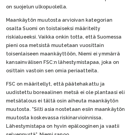
on suojelun ulkopuolella.
Maankäytön muutosta arvioivan kategorian
osalta Suomi on toistaiseksi määritelty
riskialueeksi. Vaikka onkin totta, että Suomessa
pieni osa metsistä muutetaan vuosittain
toisenlaiseen maankäyttöön, Niemi ei ymmärrä
kansainvälisen FSC:n lähestymistapaa, joka on
osittain vastoin sen omia periaatteita.
FSC on määritellyt, että päätehakattu ja
uudistettu boreaalinen metsä ei ole plantaasi eli
metsätalous ei tältä osin aiheuta maankäytön
muutosta. ”Silti asia nostetaan esiin maankäytön
muutosta koskevassa riskinarvioinnissa.
Lähestymistapa on hyvin epälooginen ja vaatii
selvennystä”, Niemi sanoo.