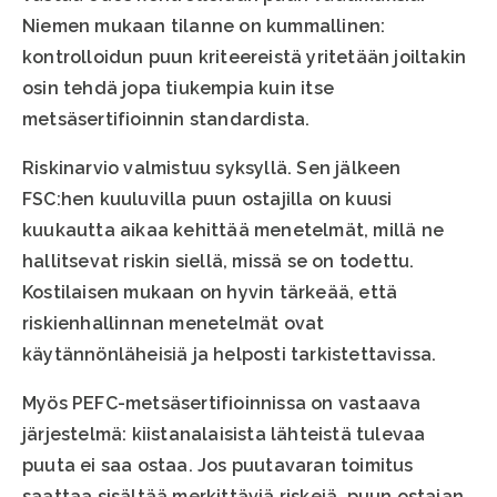
Niemen mukaan tilanne on kummallinen:
kontrolloidun puun kriteereistä yritetään joiltakin
osin tehdä jopa tiukempia kuin itse
metsäsertifioinnin standardista.
Riskinarvio valmistuu syksyllä. Sen jälkeen
FSC:hen kuuluvilla puun ostajilla on kuusi
kuukautta aikaa kehittää menetelmät, millä ne
hallitsevat riskin siellä, missä se on todettu.
Kostilaisen mukaan on hyvin tärkeää, että
riskienhallinnan menetelmät ovat
käytännönläheisiä ja helposti tarkistettavissa.
Myös PEFC-metsäsertifioinnissa on vastaava
järjestelmä: kiistanalaisista lähteistä tulevaa
puuta ei saa ostaa. Jos puutavaran toimitus
saattaa sisältää merkittäviä riskejä, puun ostajan