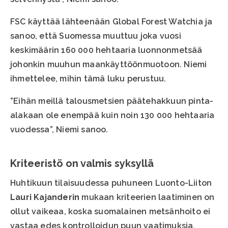
FSC käyttää lähteenään Global Forest Watchia ja
sanoo, että Suomessa muuttuu joka vuosi
keskimäärin 160 000 hehtaaria luonnonmetsää
johonkin muuhun maankäyttöönmuotoon. Niemi
ihmettelee, mihin tämä luku perustuu.
”Eihän meillä talousmetsien päätehakkuun pinta-
alakaan ole enempää kuin noin 130 000 hehtaaria
vuodessa”, Niemi sanoo.
Kriteeristö on valmis syksyllä
Huhtikuun tilaisuudessa puhuneen Luonto-Liiton
Lauri Kajanderin
mukaan kriteerien laatiminen on
ollut vaikeaa, koska suomalainen metsänhoito ei
vastaa edes kontrolloidun puun vaatimuksia.