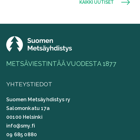
KAIKKI UUTISET
METSÄVIESTINTÄÄ VUODESTA 1877
YHTEYSTIEDOT
Suomen Metsäyhdistys ry
Salomonkatu 17a
00100 Helsinki
info@smy.fi
09 685 0880