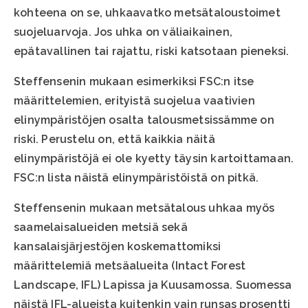
kohteena on se, uhkaavatko metsätaloustoimet
suojeluarvoja. Jos uhka on väliaikainen,
epätavallinen tai rajattu, riski katsotaan pieneksi.
Steffensenin mukaan esimerkiksi FSC:n itse
määrittelemien, erityistä suojelua vaativien
elinympäristöjen osalta talousmetsissämme on
riski. Perustelu on, että kaikkia näitä
elinympäristöjä ei ole kyetty täysin kartoittamaan.
FSC:n lista näistä elinympäristöistä on pitkä.
Steffensenin mukaan metsätalous uhkaa myös
saamelaisalueiden metsiä sekä
kansalaisjärjestöjen koskemattomiksi
määrittelemiä metsäalueita (Intact Forest
Landscape, IFL) Lapissa ja Kuusamossa. Suomessa
näistä IFL-alueista kuitenkin vain runsas prosentti