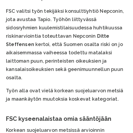
FSC valitsi työn tekijäksi konsulttiyhtiö Nepconin,
jota avustaa Tapio. Työhön liittyvässä
sidosryhmien kuulemistilaisuudessa huhtikuussa
riskinarviointia toteuttavan Nepconin
Ditte
Steffensen
kertoi, että Suomen osalta riski on jo
aikaisemmassa vaiheessa todettu matalaksi
laittoman puun, perinteisten oikeuksien ja
kansalaisoikeuksien sekä geenimuunnellun puun
osalta.
Työn alla ovat vielä korkean suojeluarvon metsiä
ja maankäytön muutoksia koskevat kategoriat.
FSC kyseenalaistaa omia sääntöjään
Korkean suojeluarvon metsissä arvioinnin