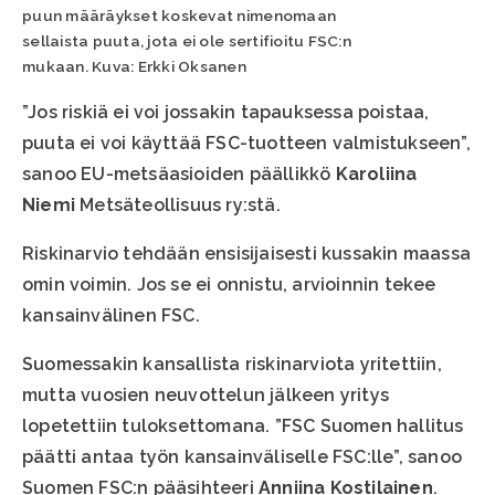
puun määräykset koskevat nimenomaan
sellaista puuta, jota ei ole sertifioitu FSC:n
mukaan. Kuva: Erkki Oksanen
”Jos riskiä ei voi jossakin tapauksessa poistaa,
puuta ei voi käyttää FSC-tuotteen valmistukseen”,
sanoo EU-metsäasioiden päällikkö
Karoliina
Niemi
Metsäteollisuus ry:stä.
Riskinarvio tehdään ensisijaisesti kussakin maassa
omin voimin. Jos se ei onnistu, arvioinnin tekee
kansainvälinen FSC.
Suomessakin kansallista riskinarviota yritettiin,
mutta vuosien neuvottelun jälkeen yritys
lopetettiin tuloksettomana. ”FSC Suomen hallitus
päätti antaa työn kansainväliselle FSC:lle”, sanoo
Suomen FSC:n pääsihteeri
Anniina Kostilainen
.