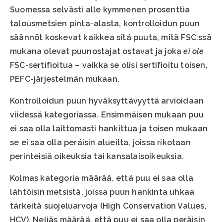
Suomessa selvästi alle kymmenen prosenttia
talousmetsien pinta-alasta, kontrolloidun puun
säännöt koskevat kaikkea sitä puuta, mitä FSC:ssä
mukana olevat puunostajat ostavat ja joka
ei ole
FSC-sertifioitua – vaikka se olisi sertifioitu toisen,
PEFC-järjestelmän mukaan.
Kontrolloidun puun hyväksyttävyyttä arvioidaan
viidessä kategoriassa. Ensimmäisen mukaan puu
ei saa olla laittomasti hankittua ja toisen mukaan
se ei saa olla peräisin alueilta, joissa rikotaan
perinteisiä oikeuksia tai kansalaisoikeuksia.
Kolmas kategoria määrää, että puu ei saa olla
lähtöisin metsistä, joissa puun hankinta uhkaa
tärkeitä suojeluarvoja (High Conservation Values,
HCV). Neljäs määrää, että puu ei saa olla peräisin