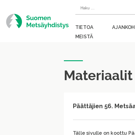
Siirry
Haku:
suoraan
sisältöön
TIETOA
AJANKOH
MEISTÄ
Sulje
valikko
Materiaalit
Päättäjien 56. Metsä
Tälle sivulle on koottu P