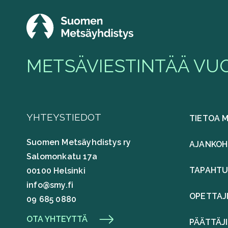
METSÄVIESTINTÄÄ VUO
YHTEYSTIEDOT
TIETOA 
Suomen Metsäyhdistys ry
AJANKOH
Salomonkatu 17a
TAPAHT
00100 Helsinki
info@smy.fi
OPETTAJ
09 685 0880
OTA YHTEYTTÄ
PÄÄTTÄJ