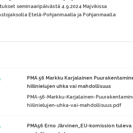
stukset seminaaripäivästä 4.9.2024 Majvikissa
stojaksolla Etelä-Pohjanmaalla ja Pohjanmaalla
PMA 56 Markku Karjalainen Puurakentami
hiilinielujen uhka vai mahdollisuus
PMA-56-Markku-Karjalainen-Puurakentamin
hiilinielujen-uhka-vai-mahdollisuus.pdf
PMA56 Erno Järvinen_EU-komission tuleva 