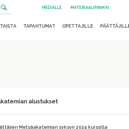
MEDIALLE
MATERIAALIPANKKI
TAISTA
TAPAHTUMAT
OPETTAJILLE
PÄÄTTÄJILL
akatemian alustukset
äättäjien Metsäakatemian syksyn 2024 kurssilla