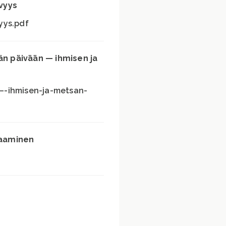
vyys
yys.pdf
än päivään — ihmisen ja
—-ihmisen-ja-metsan-
vaaminen