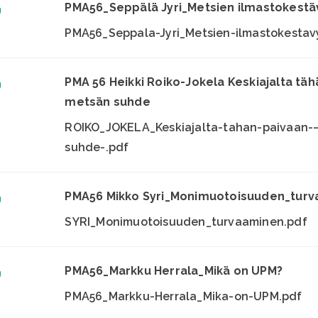
PMA56_Seppälä Jyri_Metsien ilmastokestä
PMA56_Seppala-Jyri_Metsien-ilmastokestav
PMA 56 Heikki Roiko-Jokela Keskiajalta täh
metsän suhde
ROIKO_JOKELA_Keskiajalta-tahan-paivaan-
suhde-.pdf
PMA56 Mikko Syri_Monimuotoisuuden_tur
SYRI_Monimuotoisuuden_turvaaminen.pdf
PMA56_Markku Herrala_Mikä on UPM?
PMA56_Markku-Herrala_Mika-on-UPM.pdf