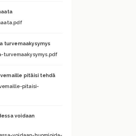
maata
aata.pdf
ja turvemaakysymys
a-turvemaakysymys.pdf
emaille pitäisi tehdä
maille-pitaisi-
dessa voidaan
essa-voidaan-huomioida-