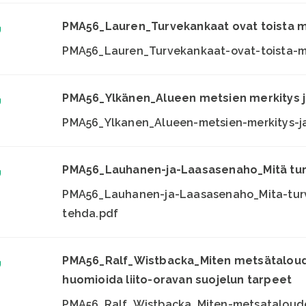
PMA56_Lauren_Turvekankaat ovat toista 
PMA56_Lauren_Turvekankaat-ovat-toista-m
PMA56_Ylkänen_Alueen metsien merkitys 
PMA56_Ylkanen_Alueen-metsien-merkitys-j
PMA56_Lauhanen-ja-Laasasenaho_Mitä turv
PMA56_Lauhanen-ja-Laasasenaho_Mita-turve
tehda.pdf
PMA56_Ralf_Wistbacka_Miten metsätalou
huomioida liito-oravan suojelun tarpeet
PMA56_Ralf_Wistbacka_Miten-metsataloud