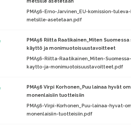
metsille asetetaan
PMA56-Erno-Jarvinen_EU-komission-tuleva-
metsille-asetetaan.pdf
PMA56 Riitta Raatikainen_Miten Suomessa
käyttö ja monimuotoisuustavoitteet
PMA56-Riitta-Raatikainen_Miten-Suomessa-
kaytto-ja-monimuotoisuustavoitteet.pdf
PMA56 Virpi Korhonen_Puu lainaa hyvät om
monenlaisiin tuotteisiin
PMA56-Virpi-Korhonen_Puu-lainaa-hyvat-om
monenlaisiin-tuotteisiin.pdf