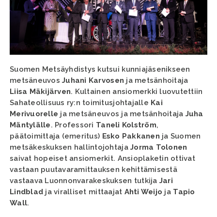
Suomen Metsäyhdistys kutsui kunniajäsenikseen
metsäneuvos
Juhani Karvosen
ja metsänhoitaja
Liisa Mäkijärven
. Kultainen ansiomerkki luovutettiin
Sahateollisuus ry:n toimitusjohtajalle
Kai
Merivuorelle
ja metsäneuvos ja metsänhoitaja
Juha
Mäntylälle
. Professori
Taneli Kolström
,
päätoimittaja (emeritus)
Esko Pakkanen
ja Suomen
metsäkeskuksen hallintojohtaja
Jorma Tolonen
saivat hopeiset ansiomerkit. Ansioplaketin ottivat
vastaan puutavaramittauksen kehittämisestä
vastaava Luonnonvarakeskuksen tutkija
Jari
Lindblad
ja viralliset mittaajat
Ahti Weijo
ja
Tapio
Wall
.