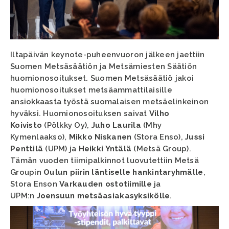
Iltapäivän keynote-puheenvuoron jälkeen jaettiin
Suomen Metsäsäätiön ja Metsämiesten Säätiön
huomionosoitukset. Suomen Metsäsäätiö jakoi
huomionosoitukset metsäammattilaisille
ansiokkaasta työstä suomalaisen metsäelinkeinon
hyväksi. Huomionosoituksen saivat
Vilho
Koivisto
(Pölkky Oy),
Juho Laurila
(Mhy
Kymenlaakso),
Mikko Niskanen
(Stora Enso),
Jussi
Penttilä
(UPM) ja
Heikki Yntälä
(Metsä Group).
Tämän vuoden tiimipalkinnot luovutettiin Metsä
Groupin
Oulun piirin läntiselle hankintaryhmälle
,
Stora Enson
Varkauden ostotiimille
ja
UPM:n
Joensuun metsäasiakasyksikölle
.