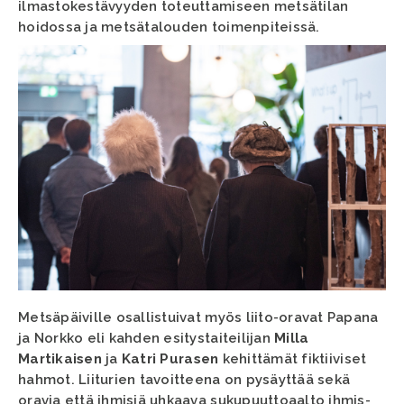
ilmastokestävyyden toteuttamiseen metsätilan
hoidossa ja metsätalouden toimenpiteissä.
Metsäpäiville osallistuivat myös liito-oravat Papana
ja Norkko eli kahden esitystaiteilijan
Milla
Martikaisen
ja
Katri Purasen
kehittämät fiktiiviset
hahmot. Liiturien tavoitteena on pysäyttää sekä
oravia että ihmisiä uhkaava sukupuuttoaalto ihmis-