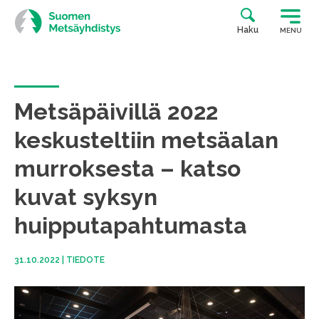
Siirry
suoraan
Haku
MENU
sisältöön
Metsäpäivillä 2022
keskusteltiin metsäalan
murroksesta – katso
kuvat syksyn
huipputapahtumasta
31.10.2022
|
TIEDOTE