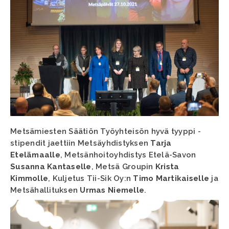
Metsämiesten Säätiön Työyhteisön hyvä tyyppi -
stipendit jaettiin Metsäyhdistyksen
Tarja
Etelämaalle
, Metsänhoitoyhdistys Etelä-Savon
Susanna Kantaselle
, Metsä Groupin
Krista
Kimmolle
, Kuljetus Tii-Sik Oy:n
Timo Martikaiselle
ja
Metsähallituksen
Urmas Niemelle
.