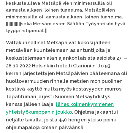
keskustelulava|Metsäpäivien minimessuilla oli
aamusta alkaen iloinen tunnelma. Metsäpäivien
minimessuilla oli aamusta alkaen iloinen tunnelma.
||||||||||||sekä Metsämiesten Säätiön Työyhteisön hyvä
tyyppi -stipendit.||
Valtakunnalliset Metsäpäivät kokosi jälleen
metsäväen kuuntelemaan asiantuntijoita ja
keskustelemaan alan ajankohtaisista asioista 27. –
28.10.2022 Helsinkiin hotelli Clarioniin. Jo 93.
kerran järjestettyjen Metsäpäivien pääteemana oli
huoltovarmuuden rinnalla metsien monipuolinen
kestävä käyttö mutta myös kestävyyden murros.
Tapahtuman järjesti Suomen Metsäyhdistys
kanssa jälleen laaja,
lähes kolmenkymmenen
yhteistyökumppanin joukko
. Ohjelma jakaantui
neljälle lavalla, joista 450 hengen yleisö poimi
ohjelmapaloja omaan päiväänsä.