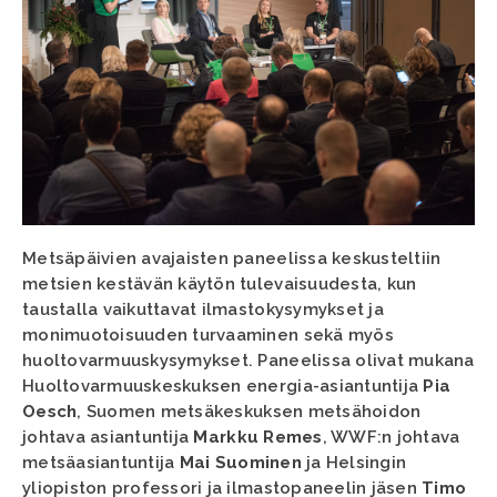
Metsäpäivien avajaisten paneelissa keskusteltiin
metsien kestävän käytön tulevaisuudesta, kun
taustalla vaikuttavat ilmastokysymykset ja
monimuotoisuuden turvaaminen sekä myös
huoltovarmuuskysymykset. Paneelissa olivat mukana
Huoltovarmuuskeskuksen energia-asiantuntija
Pia
Oesch
, Suomen metsäkeskuksen metsähoidon
johtava asiantuntija
Markku Remes
, WWF:n johtava
metsäasiantuntija
Mai Suominen
ja Helsingin
yliopiston professori ja ilmastopaneelin jäsen
Timo