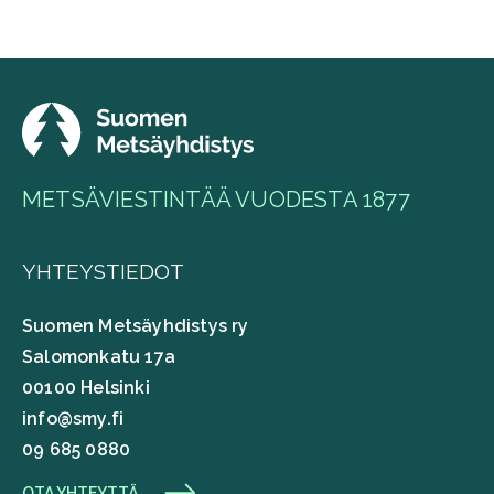
METSÄVIESTINTÄÄ VUODESTA 1877
YHTEYSTIEDOT
Suomen Metsäyhdistys ry
Salomonkatu 17a
00100 Helsinki
info@smy.fi
09 685 0880
OTA YHTEYTTÄ