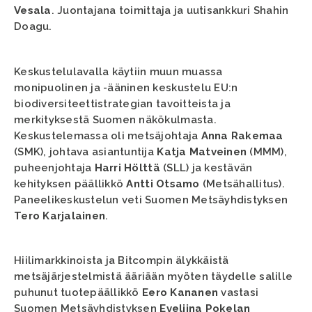
Vesala
. Juontajana toimittaja ja uutisankkuri Shahin
Doagu.
Keskustelulavalla käytiin muun muassa
monipuolinen ja -ääninen keskustelu EU:n
biodiversiteettistrategian tavoitteista ja
merkityksestä Suomen näkökulmasta.
Keskustelemassa oli metsäjohtaja
Anna Rakemaa
(SMK), johtava asiantuntija
Katja Matveinen
(MMM),
puheenjohtaja
Harri Hölttä
(SLL) ja kestävän
kehityksen päällikkö
Antti Otsamo
(Metsähallitus).
Paneelikeskustelun veti Suomen Metsäyhdistyksen
Tero Karjalainen
.
Hiilimarkkinoista ja Bitcompin älykkäistä
metsäjärjestelmistä ääriään myöten täydelle salille
puhunut tuotepäällikkö
Eero Kananen
vastasi
Suomen Metsäyhdistyksen
Eveliina Pokelan