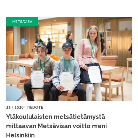
METSÄVISA
22.5.2026
|
TIEDOTE
Yläkoululaisten metsätietämystä
mittaavan Metsävisan voitto meni
Helsinkiin