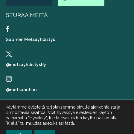
SEURAA MEITÄ
Suomen Metsäyhdistys
@metsayhdistysRy
@metsapuhuu
Käytämme evästeitä tarjotaksemme sinulle ajankohtaista ja
kiinnostavaa sisältöä. Voit hyväksyä evästeiden käytön
Suomen metsäyhdistys
painamalla "Hyväksy", kiellä evästeiden käyttö painamalla
"Kiellä" tai
muuttaa asetuksiasi tästä
.
Metsä puhuu