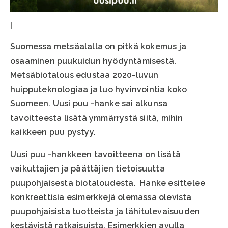
|
Suomessa metsäalalla on pitkä kokemus ja
osaaminen puukuidun hyödyntämisestä.
Metsäbiotalous edustaa 2020-luvun
huipputeknologiaa ja luo hyvinvointia koko
Suomeen. Uusi puu -hanke sai alkunsa
tavoitteesta lisätä ymmärrystä siitä, mihin
kaikkeen puu pystyy.
Uusi puu -hankkeen tavoitteena on lisätä
vaikuttajien ja päättäjien tietoisuutta
puupohjaisesta biotaloudesta. Hanke esittelee
konkreettisia esimerkkejä olemassa olevista
puupohjaisista tuotteista ja lähitulevaisuuden
kestävistä ratkaisuista. Esimerkkien avulla