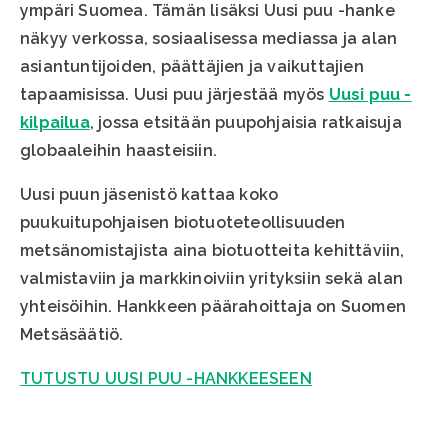
ympäri Suomea. Tämän lisäksi Uusi puu -hanke
näkyy verkossa, sosiaalisessa mediassa ja alan
asiantuntijoiden, päättäjien ja vaikuttajien
tapaamisissa. Uusi puu järjestää myös
Uusi puu -
kilpailua
, jossa etsitään puupohjaisia ratkaisuja
globaaleihin haasteisiin.
Uusi puun jäsenistö kattaa koko
puukuitupohjaisen biotuoteteollisuuden
metsänomistajista aina biotuotteita kehittäviin,
valmistaviin ja markkinoiviin yrityksiin sekä alan
yhteisöihin. Hankkeen päärahoittaja on Suomen
Metsäsäätiö.
TUTUSTU UUSI PUU -HANKKEESEEN