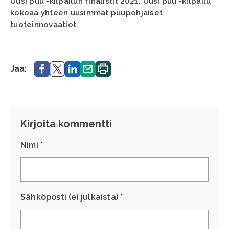
Uusi puu -kilpailun finalistit 2021. Uusi puu -kilpailu
kokoaa yhteen uusimmat puupohjaiset
tuoteinnovaatiot.
Jaa.
Jaa.
Jaa.
Jaa.
Tulosta
Jaa:
sivu.
Kirjoita kommentti
Nimi *
Sähköposti (ei julkaista) *